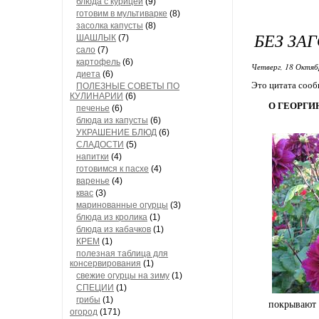
блюда с курицей
(9)
готовим в мультиварке
(8)
засолка капусты
(8)
БЕЗ ЗА
ШАШЛЫК
(7)
сало
(7)
картофель
(6)
Четверг, 18 Октяб
диета
(6)
Это цитата соо
ПОЛЕЗНЫЕ СОВЕТЫ ПО
КУЛИНАРИИ
(6)
О ГЕОРГИ
печенье
(6)
блюда из капусты
(6)
УКРАШЕНИЕ БЛЮД
(6)
СЛАДОСТИ
(5)
напитки
(4)
готовимся к пасхе
(4)
варенье
(4)
квас
(3)
маринованные огурцы
(3)
блюда из кролика
(1)
блюда из кабачков
(1)
КРЕМ
(1)
полезная таблица для
консервирования
(1)
свежие огурцы на зиму
(1)
СПЕЦИИ
(1)
грибы
(1)
покрывают 
огород
(171)