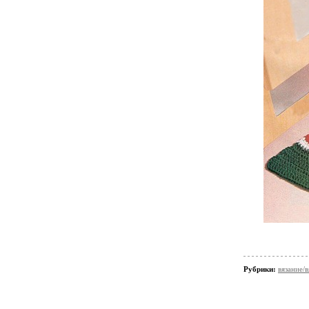
Рубрики:
вязание/