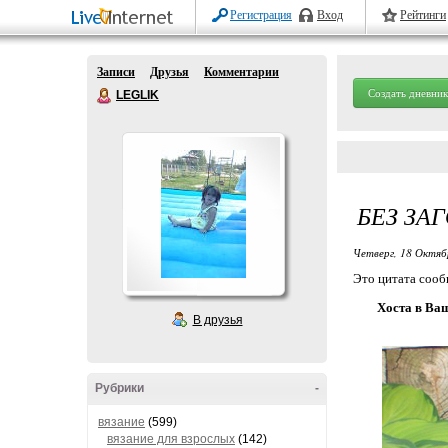
Регистрация
Вход
Рейтинги
Записи
Друзья
Комментарии
Создать дневник
LEGLIK
БЕЗ ЗА
Четверг, 18 Октяб
Это цитата соо
Хоста в Ва
В друзья
Рубрики
-
вязание
(599)
вязание для взрослых
(142)