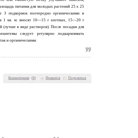
площадь питания для молодых растений 25 х 25
ее 3 подкормок поочередно органическими и
а 1 кв. м. вносят 10—15 г азотных, 15—20 г
(лучше в виде растворов). После посадки для
ризантемы следует регулярно подкармливать
, так и органическими.
Комментарии
(
0
)
Нравится
Поделиться