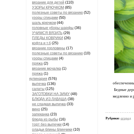
вязание для детей
(110)
УЗОРЫ КРЮЧКОМ
(85)
полезные советы по вязанию
(52)
узоры спицами
(50)
шаль крючком
(44)
головные уборы шарфы
(36)
УЧИМСЯ ВЯЗАТЬ
(29)
ПЛЕДЫ КОВРИКИ
(26)
кофта и т.б
(25)
вязание горловины
(17)
полезные советы по вязанию
(10)
узоры спицами
(4)
пряжа
(2)
вязание мочалка
(1)
пряжа
(1)
кулинария
(576)
обеспеченны
выпечка
(136)
салаты
(125)
Бедные дерн
ЗАГОТОВКИ НА ЗИМУ
(48)
медленно и 
БЛЮДА ИЗ ЛАВАША
(38)
не сладкая выпичка
(33)
вино
(25)
запеканка
(23)
Рубрики:
огород
блюда из рыбы
(16)
торт без выпечки
(14)
оладьи блины блинчики
(10)