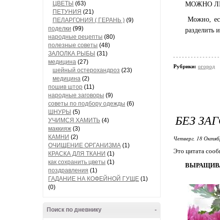
ЦВЕТЫ
(63)
МОЖНО ЛИ
ПЕТУНИЯ
(21)
Можно, есл
ПЕЛАРГОНИЯ ( ГЕРАНЬ )
(9)
поделки
(99)
разделить 
народные рецепты
(80)
полезные советы
(48)
ЗАЛОЛКА РЫБЫ
(31)
медицина
(27)
Рубрики:
огород
шейный остерохандроз
(23)
медицина
(2)
пошив штор
(11)
народные заговоры
(9)
советы по подбору одежды
(6)
ШНУРЫ
(5)
БЕЗ ЗА
УЧИМСЯ ХАМИТЬ
(4)
маккияж
(3)
КАМНИ
(2)
Четверг, 18 Октяб
ОЧИЩЕНИЕ ОРГАНИЗМА
(1)
Это цитата соо
КРАСКА ДЛЯ ТКАНИ
(1)
как сохранить цветы
(1)
ВЫРАЩИВ
поздравления
(1)
ГАДАНИЕ НА КОФЕЙНОЙ ГУЩЕ
(1)
(0)
Поиск по дневнику
-