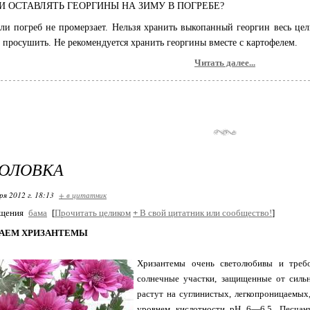
 ОСТАВЛЯТЬ ГЕОРГИНЫ НА ЗИМУ В ПОГРЕБЕ?
и погреб не промерзает. Нельзя хранить выкопанный георгин весь цели
и просушить. Не рекомендуется хранить георгины вместе с картофелем.
Читать далее...
ГОЛОВКА
ря 2012 г. 18:13
+ в цитатник
бщения
бама
[
Прочитать целиком
+
В свой цитатник или сообщество!
]
АЕМ ХРИЗАНТЕМЫ
Хризантемы очень светолюбивы и требо
солнечные участки, защищенные от силь
растут на суглинистых, легкопроницаемых
уровнем кислотности рН 6—6,5. Песчан