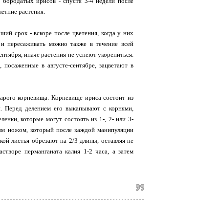
 бородатых ирисов - спустя 3-4 недели после
летние растения.
ий срок - вскоре после цветения, когда у них
 и пересаживать можно также в течение всей
ентября, иначе растения не успеют укорениться.
 посаженные в августе-сентябре, зацветают в
рого корневища. Корневище ириса состоит из
. Перед делением его выкапывают с корнями,
енки, которые могут состоять из 1-, 2- или 3-
рым ножом, который после каждой манипуляции
кой листья обрезают на 2/3 длины, оставляя не
створе перманганата калия 1-2 часа, а затем