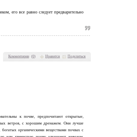
ком, его все равно следует предварительно
Комментарии
(
0
)
Нравится
Поделиться
вательны к почве, предпочитают открытые,
ных ветров, с хорошим дренажем. Они лучше
, богатых органическими веществами почвах с
ую или глинистую почву улучшают навозом,