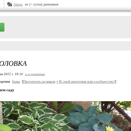
Авось
из (+ сутки) дневников
ГОЛОВКА
ря 2012 г. 18:14
+ в цитатник
бщения
бама
[
Прочитать целиком
+
В свой цитатник или сообщество!
]
шем саду