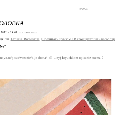
ГОЛОВКА
 2012 г. 23:01
+ в цитатник
бщения
Татьяна_Возмилова
[
Прочитать целиком
+
В свой цитатник или сообще
буз"
omoyo.ru/posts/vazanie/dlja-doma/_all_...nyj-kryuchkom-opisanie-sxema-2