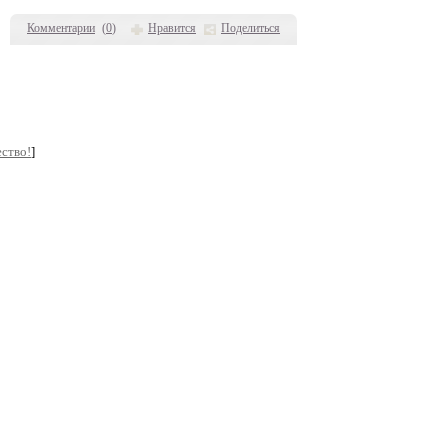
Комментарии
(
0
)
Нравится
Поделиться
ство!
]