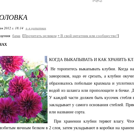
ГОЛОВКА
ря 2012 г. 18:14
+ в цитатник
бщения
бама
[
Прочитать целиком
+
В свой цитатник или сообщество!
]
НАХ
КОГДА ВЫКАПЫВАТЬ И КАК ХРАНИТЬ КЛ
Не торопитесь выкапывать клубни. Когда н
заморозков, надо ее срезать, а клубни окуч
образовалось побольше крахмала и уплотнил
водой из шланга или прополощите в бочке. Да
У каждой части должен быть кусочек стебля 
закладывает у самого основания стеблей. Пр
или название сорта.
При хранении клубни теряют влагу. Чтоб
взбитым яичным белком в 2 слоя, затем укладывают в коробки на хранен