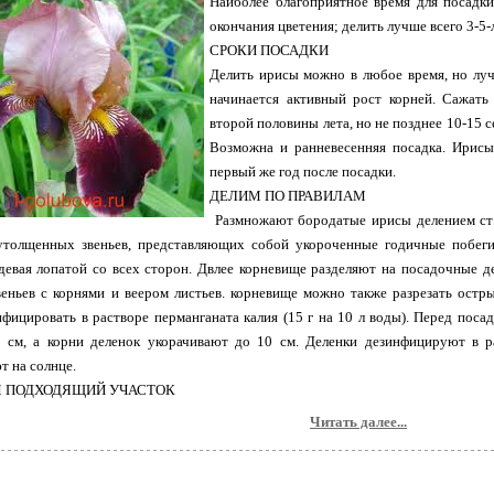
Наиболее благоприятное время для посадки
окончания цветения; делить лучше всего 3-5-
СРОКИ ПОСАДКИ
Делить ирисы можно в любое время, но лучш
начинается активный рост корней. Сажать
второй половины лета, но не позднее 10-15 с
Возможна и ранневесенняя посадка. Ирисы,
первый же год после посадки.
ДЕЛИМ ПО ПРАВИЛАМ
Размножают бородатые ирисы делением ста
утолщенных звеньев, представляющих собой укороченные годичные побеги
девая лопатой со всех сторон. Двлее корневище разделяют на посадочные дел
еньев с корнями и веером листьев. корневище можно также разрезать ост
фицировать в растворе перманганата калия (15 г на 10 л воды). Перед посад
 см, а корни деленок укорачивают до 10 см. Деленки дезинфицируют в ра
 на солнце.
 ПОДХОДЯЩИЙ УЧАСТОК
Читать далее...