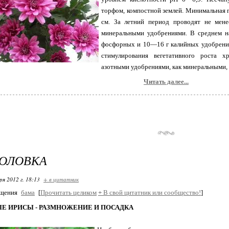
торфом, компостной землей. Минимальная 
см. За летний период проводят не мен
минеральными удобрениями. В среднем н
фосфорных и 10—16 г калийных удобрений 
стимулирования вегетативного роста х
азотными удобрениями, как минеральными
Читать далее...
ГОЛОВКА
ря 2012 г. 18:13
+ в цитатник
бщения
бама
[
Прочитать целиком
+
В свой цитатник или сообщество!
]
Е ИРИСЫ - РАЗМНОЖЕНИЕ И ПОСАДКА