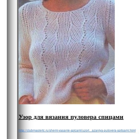
Узор для вязания пуловера спицами
http://clubmasteric.ru/shemi-vasanie-spicami/uzori...azaniya-pulovera-spitsami.html