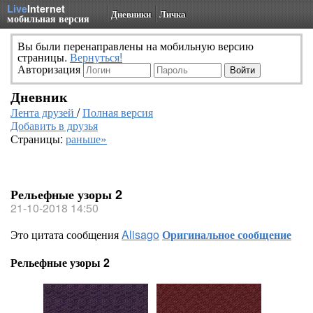
Live
Internet
Дневники
Личка
мобильная версия
Вы были перенаправлены на мобильную версию
страницы.
Вернуться!
Авторизация
Дневник
Лента друзей
/
Полная версия
Добавить в друзья
Страницы:
раньше»
Рельефные узоры 2
21-10-2018 14:50
Это цитата сообщения
Alisago
Оригинальное сообщение
Рельефные узоры 2