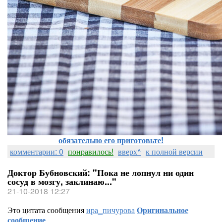
обязательно его приготовьте!
комментарии: 0
понравилось!
вверх^
к полной версии
Доктор Бубновский: "Пока не лопнул ни один
сосуд в мозгу, заклинаю..."
21-10-2018 12:27
Это цитата сообщения
ира_пичурова
Оригинальное
сообщение