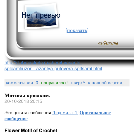
[показать]
http://clubmasteric.ru/shemi-vasanie-
spicami/uzori...azaniya-pulovera-spitsami.html
комментарии: 0
понравилось!
вверх^
к полной версии
Мотивы крючком.
20-10-2018 20:15
Это цитата сообщения
Люд-мила_Т
Оригинальное
сообщение
Flower Motif of Crochet