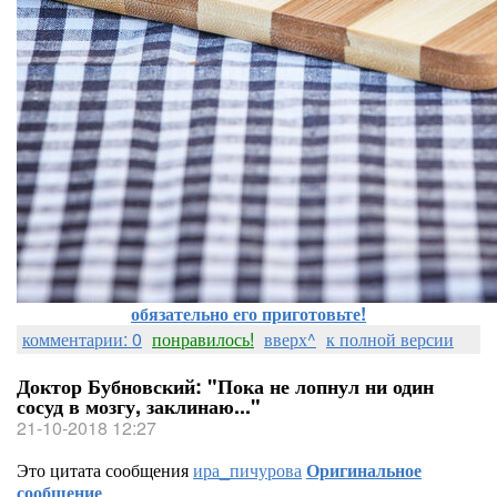
обязательно его приготовьте!
комментарии: 0
понравилось!
вверх^
к полной версии
Доктор Бубновский: "Пока не лопнул ни один
сосуд в мозгу, заклинаю..."
21-10-2018 12:27
Это цитата сообщения
ира_пичурова
Оригинальное
сообщение