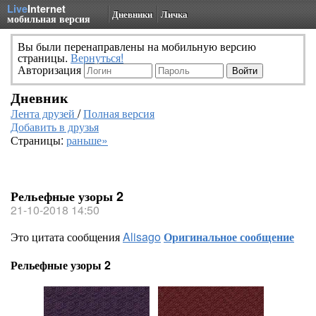
Live
Internet
Дневники
Личка
мобильная версия
Вы были перенаправлены на мобильную версию
страницы.
Вернуться!
Авторизация
Дневник
Лента друзей
/
Полная версия
Добавить в друзья
Страницы:
раньше»
Рельефные узоры 2
21-10-2018 14:50
Это цитата сообщения
Alisago
Оригинальное сообщение
Рельефные узоры 2