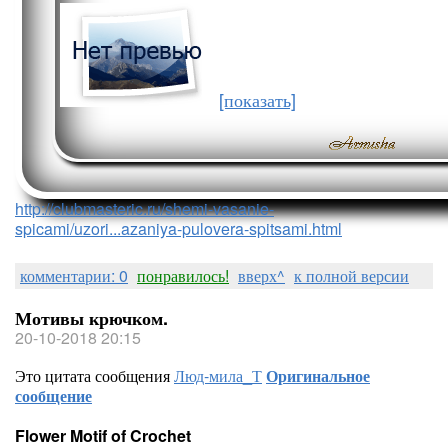
[показать]
http://clubmasteric.ru/shemi-vasanie-
spicami/uzori...azaniya-pulovera-spitsami.html
комментарии: 0
понравилось!
вверх^
к полной версии
Мотивы крючком.
20-10-2018 20:15
Это цитата сообщения
Люд-мила_Т
Оригинальное
сообщение
Flower Motif of Crochet