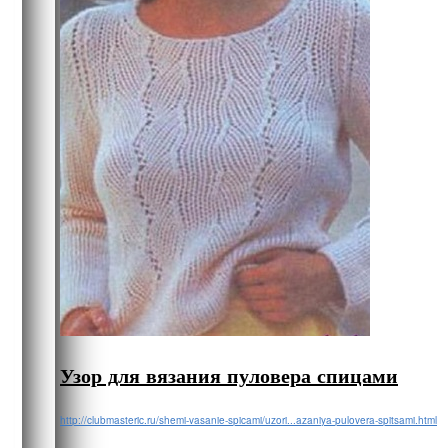
Узор для вязания пуловера спицами
http://clubmasteric.ru/shemi-vasanie-spicami/uzori...azaniya-pulovera-spitsami.html