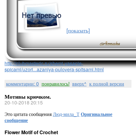
[показать]
http://clubmasteric.ru/shemi-vasanie-
spicami/uzori...azaniya-pulovera-spitsami.html
комментарии: 0
понравилось!
вверх^
к полной версии
Мотивы крючком.
20-10-2018 20:15
Это цитата сообщения
Люд-мила_Т
Оригинальное
сообщение
Flower Motif of Crochet