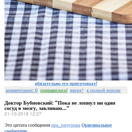
обязательно его приготовьте!
комментарии: 0
понравилось!
вверх^
к полной версии
Доктор Бубновский: "Пока не лопнул ни один
сосуд в мозгу, заклинаю..."
21-10-2018 12:27
Это цитата сообщения
ира_пичурова
Оригинальное
сообщение