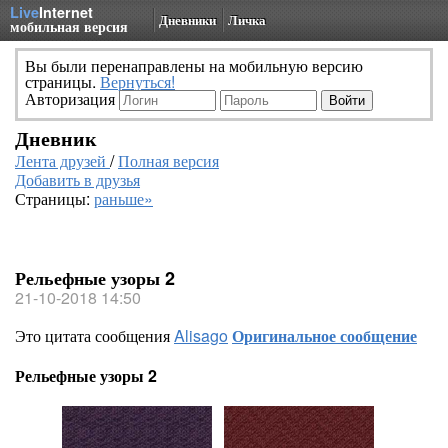
Live
Internet
Дневники
Личка
мобильная версия
Вы были перенаправлены на мобильную версию
страницы.
Вернуться!
Авторизация
Дневник
Лента друзей
/
Полная версия
Добавить в друзья
Страницы:
раньше»
Рельефные узоры 2
21-10-2018 14:50
Это цитата сообщения
Alisago
Оригинальное сообщение
Рельефные узоры 2