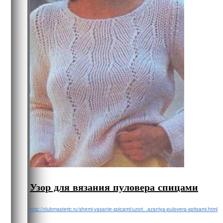
Узор для вязания пуловера спицами
http://clubmasteric.ru/shemi-vasanie-spicami/uzori...azaniya-pulovera-spitsami.html