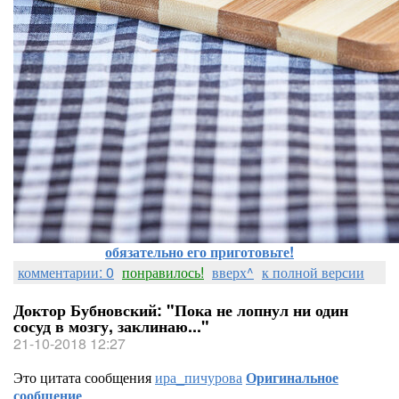
обязательно его приготовьте!
комментарии: 0
понравилось!
вверх^
к полной версии
Доктор Бубновский: "Пока не лопнул ни один
сосуд в мозгу, заклинаю..."
21-10-2018 12:27
Это цитата сообщения
ира_пичурова
Оригинальное
сообщение