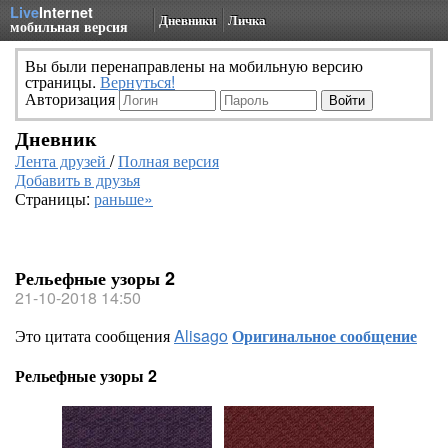
Live
Internet
Дневники
Личка
мобильная версия
Вы были перенаправлены на мобильную версию
страницы.
Вернуться!
Авторизация
Дневник
Лента друзей
/
Полная версия
Добавить в друзья
Страницы:
раньше»
Рельефные узоры 2
21-10-2018 14:50
Это цитата сообщения
Alisago
Оригинальное сообщение
Рельефные узоры 2