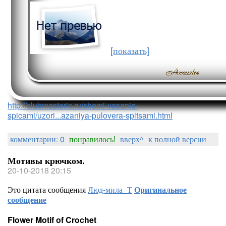
[показать]
http://clubmasteric.ru/shemi-vasanie-
spicami/uzori...azaniya-pulovera-spitsami.html
комментарии: 0
понравилось!
вверх^
к полной версии
Мотивы крючком.
20-10-2018 20:15
Это цитата сообщения
Люд-мила_Т
Оригинальное
сообщение
Flower Motif of Crochet