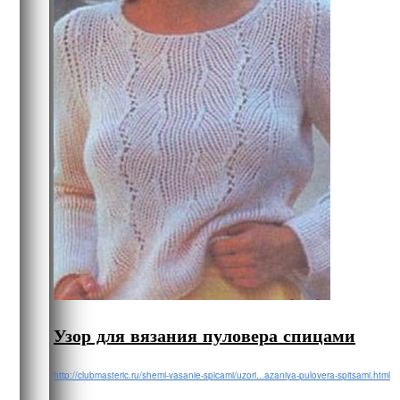
Узор для вязания пуловера спицами
http://clubmasteric.ru/shemi-vasanie-spicami/uzori...azaniya-pulovera-spitsami.html