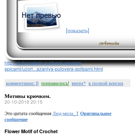
[показать]
http://clubmasteric.ru/shemi-vasanie-
spicami/uzori...azaniya-pulovera-spitsami.html
комментарии: 0
понравилось!
вверх^
к полной версии
Мотивы крючком.
20-10-2018 20:15
Это цитата сообщения
Люд-мила_Т
Оригинальное
сообщение
Flower Motif of Crochet