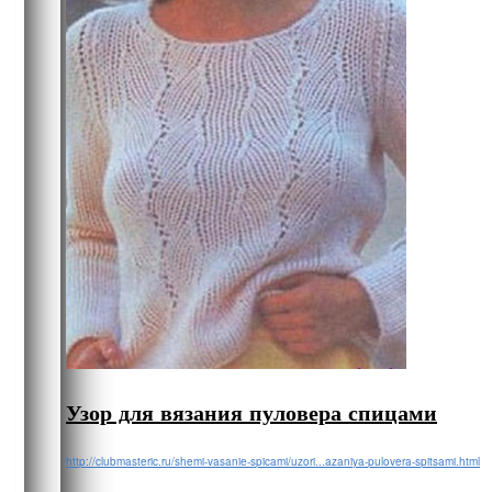
Узор для вязания пуловера спицами
http://clubmasteric.ru/shemi-vasanie-spicami/uzori...azaniya-pulovera-spitsami.html