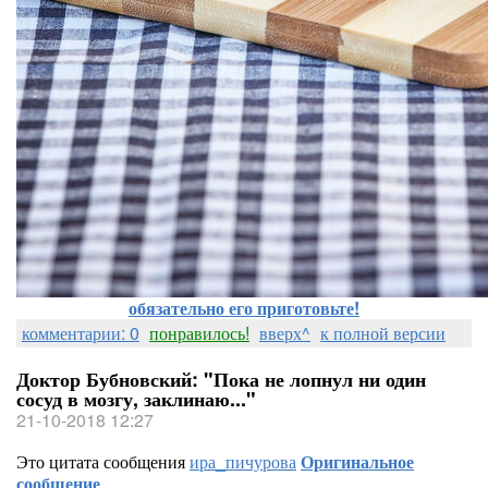
обязательно его приготовьте!
комментарии: 0
понравилось!
вверх^
к полной версии
Доктор Бубновский: "Пока не лопнул ни один
сосуд в мозгу, заклинаю..."
21-10-2018 12:27
Это цитата сообщения
ира_пичурова
Оригинальное
сообщение