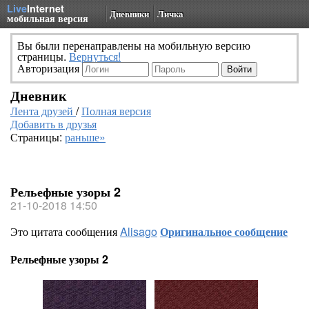
Live
Internet
Дневники
Личка
мобильная версия
Вы были перенаправлены на мобильную версию
страницы.
Вернуться!
Авторизация
Дневник
Лента друзей
/
Полная версия
Добавить в друзья
Страницы:
раньше»
Рельефные узоры 2
21-10-2018 14:50
Это цитата сообщения
Alisago
Оригинальное сообщение
Рельефные узоры 2