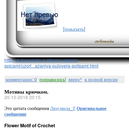
[показать]
http://clubmasteric.ru/shemi-vasanie-
spicami/uzori...azaniya-pulovera-spitsami.html
комментарии: 0
понравилось!
вверх^
к полной версии
Мотивы крючком.
20-10-2018 20:15
Это цитата сообщения
Люд-мила_Т
Оригинальное
сообщение
Flower Motif of Crochet