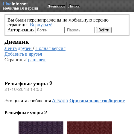
Live
Internet
Дневники
Личка
мобильная версия
Вы были перенаправлены на мобильную версию
страницы.
Вернуться!
Авторизация
Дневник
Лента друзей
/
Полная версия
Добавить в друзья
Страницы:
раньше»
Рельефные узоры 2
21-10-2018 14:50
Это цитата сообщения
Alisago
Оригинальное сообщение
Рельефные узоры 2