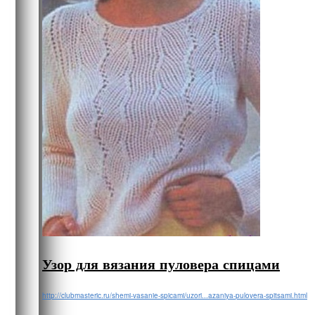
Узор для вязания пуловера спицами
http://clubmasteric.ru/shemi-vasanie-spicami/uzori...azaniya-pulovera-spitsami.html