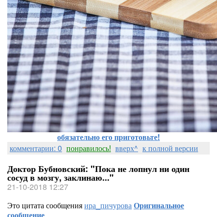
обязательно его приготовьте!
комментарии: 0
понравилось!
вверх^
к полной версии
Доктор Бубновский: "Пока не лопнул ни один
сосуд в мозгу, заклинаю..."
21-10-2018 12:27
Это цитата сообщения
ира_пичурова
Оригинальное
сообщение