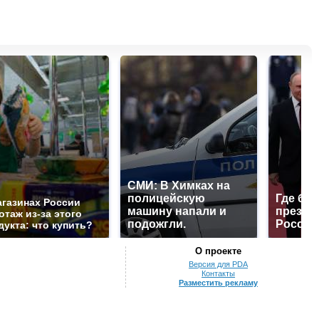
СМИ: В Химках на
полицейскую
Где буд
агазинах России
машину напали и
презид
отаж из-за этого
подожгли.
России
дукта: что купить?
О проекте
Версия для PDA
Контакты
Разместить рекламу