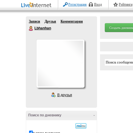
Регистрация
Вход
Рейтинги
Записи
Друзья
Комментарии
Создать дневник
Lbhanhan
В друзья
Поиск по дневнику
-