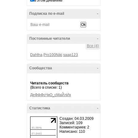
в этом дневнике
Подписка по e-mail
-
Постоянные читатели
-
Все (4)
Dahfna
Pro100Niki
saap123
Сообщества
-
Читатель сообществ
(Всего в списке: 1)
ДеФфФоЧкО_сМаЙлИк
Статистика
-
Создан: 04.03.2009
Записей: 109
Комментариев: 2
Написано: 110