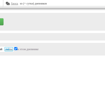
Авось
из (+ сутки) дневников
в этом дневнике