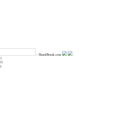
-
SharkBreak.com
п)
eo
и