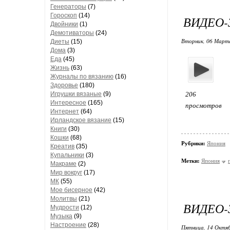
Генераторы
(7)
Гороскоп
(14)
ВИДЕО-
Двойники
(1)
Демотиваторы
(24)
Вторник, 06 Марта
Диеты
(15)
Дома
(3)
Еда
(45)
Жизнь
(63)
Журналы по вязанию
(16)
Здоровье
(180)
Игрушки вязаные
(9)
206
Интересное
(165)
просмотров
Интернет
(64)
Ирландское вязание
(15)
Книги
(30)
Кошки
(68)
Рубрики:
Япония
Креатив
(35)
Купальники
(3)
Метки:
Япония
Макраме
(2)
Мир вокруг
(17)
МК
(55)
Мое бисерное
(42)
Молитвы
(21)
ВИДЕО-
Мудрости
(12)
Музыка
(9)
Настроение
(28)
Пятница, 14 Октяб