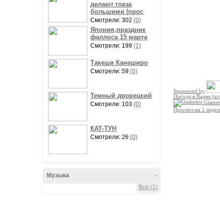
делают глаза
большими (прос
Смотрели: 302
(0)
Япония,праздник
фаллоса 15 марта
Смотрели: 199
(1)
Такеши Канеширо
Смотрели: 59
(0)
Sponsored by
Темный дворецкий
Погода в Варне (а/
Gismet
Смотрели: 103
(0)
Прогноз на 2 недел
КАТ-ТУН
Смотрели: 26
(0)
Музыка
-
Все (1)