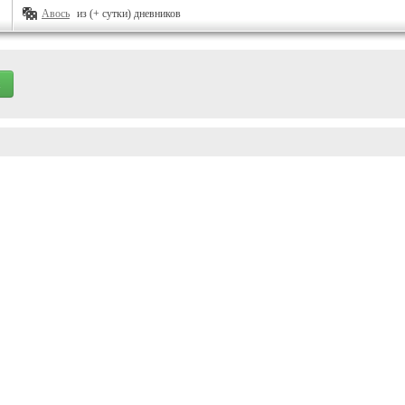
Авось
из (+ сутки) дневников