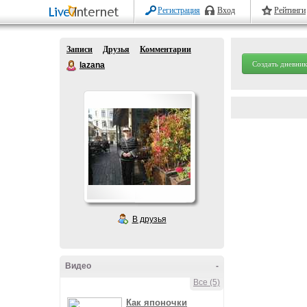
Регистрация
Вход
Рейтинги
Записи
Друзья
Комментарии
Создать дневник
lazana
В друзья
Видео
-
Все (5)
Как японочки