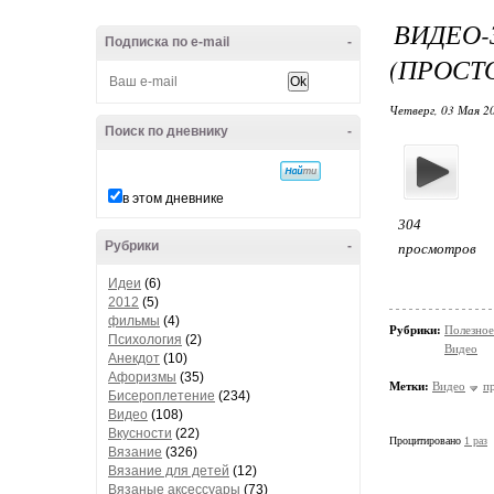
ВИДЕО-
Подписка по e-mail
-
(ПРОСТО
Четверг, 03 Мая 20
Поиск по дневнику
-
в этом дневнике
304
Рубрики
-
просмотров
Идеи
(6)
2012
(5)
фильмы
(4)
Рубрики:
Полезное
Психология
(2)
Видео
Анекдот
(10)
Афоризмы
(35)
Метки:
Видео
п
Бисероплетение
(234)
Видео
(108)
Вкусности
(22)
Процитировано
1 раз
Вязание
(326)
Вязание для детей
(12)
Вязаные аксессуары
(73)