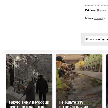
Рубрики:
Япония
Метки:
япония
Такую зиму в России
Не ешьте эту
никто не ждал: как
готовую еду из