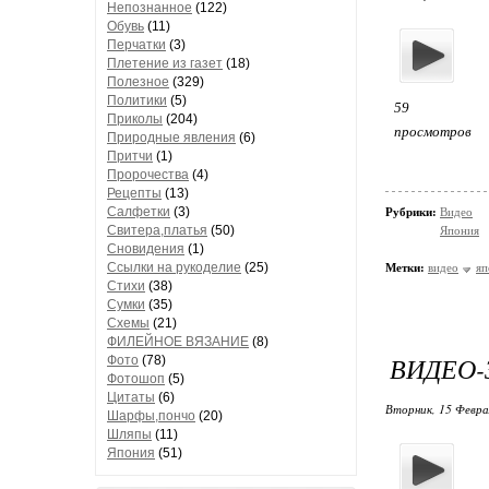
Непознанное
(122)
Обувь
(11)
Перчатки
(3)
Плетение из газет
(18)
Полезное
(329)
Политики
(5)
59
Приколы
(204)
просмотров
Природные явления
(6)
Притчи
(1)
Пророчества
(4)
Рецепты
(13)
Салфетки
(3)
Рубрики:
Видео
Свитера,платья
(50)
Япония
Сновидения
(1)
Ссылки на рукоделие
(25)
Метки:
видео
яп
Стихи
(38)
Сумки
(35)
Схемы
(21)
ФИЛЕЙНОЕ ВЯЗАНИЕ
(8)
ВИДЕО-
Фото
(78)
Фотошоп
(5)
Цитаты
(6)
Вторник, 15 Февра
Шарфы,пончо
(20)
Шляпы
(11)
Япония
(51)