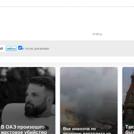
в этом дневнике
В ОАЭ произошло
Так
Все новости по
жестокое убийство
был
падению вертолета на