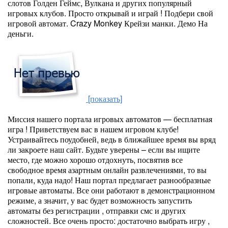
слотов Голден Геймс, Вулкана и других популярный
игровых клубов. Просто открывай и играй ! Подбери свой
игровой автомат. Crazy Monkey Крейзи манки. Демо На
деньги.
[показать]
Миссия нашего портала игровых автоматов — бесплатная
игра ! Приветствуем вас в нашем игровом клубе!
Устраивайтесь поудобней, ведь в ближайшее время вы вряд
ли закроете наш сайт. Будьте уверены – если вы ищите
место, где можно хорошо отдохнуть, посвятив все
свободное время азартным онлайн развлечениями, то вы
попали, куда надо! Наш портал предлагает разнообразные
игровые автоматы. Все они работают в демонстрационном
режиме, а значит, у вас будет возможность запустить
автоматы без регистрации , отправки смс и других
сложностей. Все очень просто: достаточно выбрать игру ,