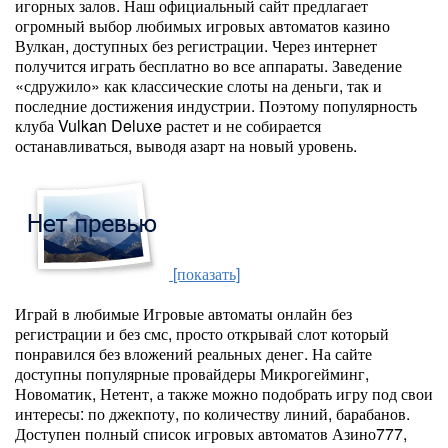
игорных залов. Наш официальный сайт предлагает
огромный выбор любимых игровых автоматов казино
Вулкан, доступных без регистрации. Через интернет
получится играть бесплатно во все аппараты. Заведение
«сдружило» как классические слоты на деньги, так и
последние достижения индустрии. Поэтому популярность
клуба Vulkan Deluxe растет и не собирается
останавливаться, выводя азарт на новый уровень.
[показать]
Играй в любимые Игровые автоматы онлайн без
регистрации и без смс, просто открывай слот который
понравился без вложений реальных денег. На сайте
доступны популярные провайдеры Микрогейминг,
Новоматик, Нетент, а также можно подобрать игру под свои
интересы: по джекпоту, по количеству линий, барабанов.
Доступен полный список игровых автоматов Азино777,