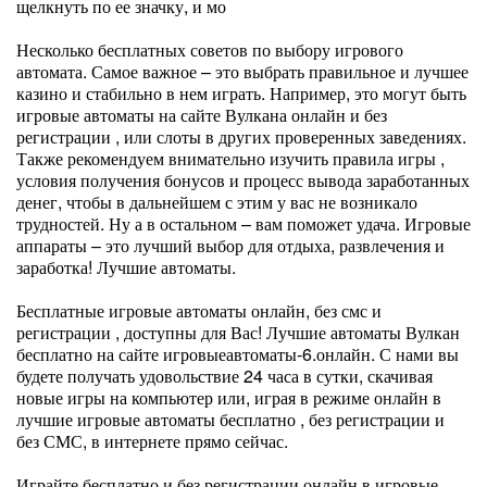
щелкнуть по ее значку, и мо
Несколько бесплатных советов по выбору игрового
автомата. Самое важное – это выбрать правильное и лучшее
казино и стабильно в нем играть. Например, это могут быть
игровые автоматы на сайте Вулкана онлайн и без
регистрации , или слоты в других проверенных заведениях.
Также рекомендуем внимательно изучить правила игры ,
условия получения бонусов и процесс вывода заработанных
денег, чтобы в дальнейшем с этим у вас не возникало
трудностей. Ну а в остальном – вам поможет удача. Игровые
аппараты – это лучший выбор для отдыха, развлечения и
заработка! Лучшие автоматы.
Бесплатные игровые автоматы онлайн, без смс и
регистрации , доступны для Вас! Лучшие автоматы Вулкан
бесплатно на сайте игровыеавтоматы-6.онлайн. С нами вы
будете получать удовольствие 24 часа в сутки, скачивая
новые игры на компьютер или, играя в режиме онлайн в
лучшие игровые автоматы бесплатно , без регистрации и
без СМС, в интернете прямо сейчас.
Играйте бесплатно и без регистрации онлайн в игровые