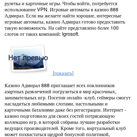
рулетка и карточные игры. Чтобы войти, потребуется
использование VPN. Игровые автоматы в казино 888
Адмирал. Если вы желаете найти хорошие, интересные
игровые автоматы, казино Адмирал готово предоставить
такую возможность. На сайте представлено более 100
слотов от таких компаний: Igrosoft.
[показать]
Казино Адмирал 888 приглашает всех поклонников
азартных развлечений погрузиться в мир красочных,
занимательных игр. Посетив онлайн -клуб, геймеры смогут
насладиться любимыми слотами, настольными и
карточными баталиями даже без регистрации. Интернет -
казино подготовило для своих гостей потрясающую
коллекцию игр, в которой собраны лучшие разработки
ведущих производителей. Кроме того, виртуальный клуб
может похвастаться щедрой бонусной политикой,