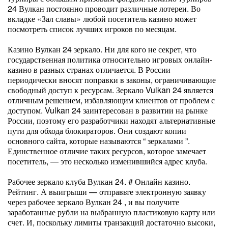
24 Вулкан постоянно проводит различные лотереи. Во
вкладке «Зал славы» любой посетитель казино может
посмотреть список лучших игроков по месяцам.
Казино Вулкан 24 зеркало. Ни для кого не секрет, что
государственная политика относительно игровых онлайн-
казино в разных странах отличается. В России
периодически вносят поправки в законы, ограничивающие
свободный доступ к ресурсам. Зеркало Vulkan 24 является
отличным решением, избавляющим клиентов от проблем с
доступом. Vulkan 24 заинтересован в развитии на рынке
России, поэтому его разработчики находят альтернативные
пути для обхода блокираторов. Они создают копии
основного сайта, которые называются “ зеркалами ”.
Единственное отличие таких ресурсов, которое замечает
посетитель, — это несколько изменившийся адрес клуба.
Рабочее зеркало клуба Вулкан 24. # Онлайн казино.
Рейтинг. А выигрыши — отправьте электронную заявку
через рабочее зеркало Вулкан 24 , и вы получите
заработанные рубли на выбранную пластиковую карту или
счет. И, поскольку лимиты транзакций достаточно высоки,