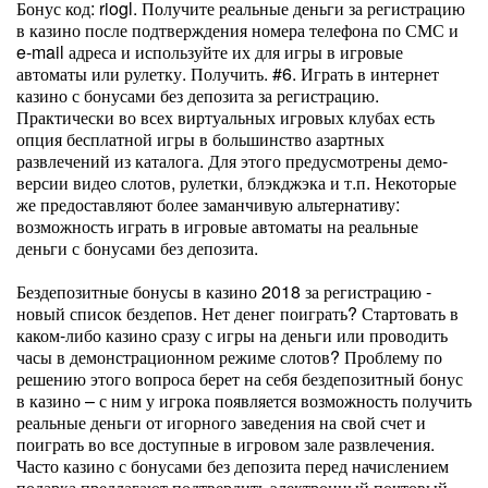
Бонус код: riogl. Получите реальные деньги за регистрацию
в казино после подтверждения номера телефона по СМС и
e-mail адреса и используйте их для игры в игровые
автоматы или рулетку. Получить. #6. Играть в интернет
казино с бонусами без депозита за регистрацию.
Практически во всех виртуальных игровых клубах есть
опция бесплатной игры в большинство азартных
развлечений из каталога. Для этого предусмотрены демо-
версии видео слотов, рулетки, блэкджэка и т.п. Некоторые
же предоставляют более заманчивую альтернативу:
возможность играть в игровые автоматы на реальные
деньги с бонусами без депозита.
Бездепозитные бонусы в казино 2018 за регистрацию -
новый список бездепов. Нет денег поиграть? Стартовать в
каком-либо казино сразу с игры на деньги или проводить
часы в демонстрационном режиме слотов? Проблему по
решению этого вопроса берет на себя бездепозитный бонус
в казино – с ним у игрока появляется возможность получить
реальные деньги от игорного заведения на свой счет и
поиграть во все доступные в игровом зале развлечения.
Часто казино с бонусами без депозита перед начислением
подарка предлагают подтвердить электронный почтовый