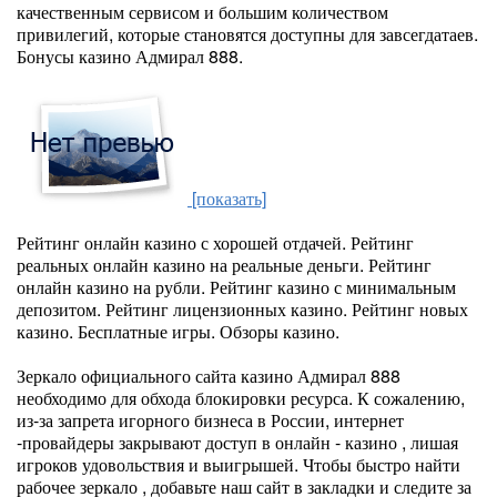
качественным сервисом и большим количеством
привилегий, которые становятся доступны для завсегдатаев.
Бонусы казино Адмирал 888.
[показать]
Рейтинг онлайн казино с хорошей отдачей. Рейтинг
реальных онлайн казино на реальные деньги. Рейтинг
онлайн казино на рубли. Рейтинг казино с минимальным
депозитом. Рейтинг лицензионных казино. Рейтинг новых
казино. Бесплатные игры. Обзоры казино.
Зеркало официального сайта казино Адмирал 888
необходимо для обхода блокировки ресурса. К сожалению,
из-за запрета игорного бизнеса в России, интернет
-провайдеры закрывают доступ в онлайн - казино , лишая
игроков удовольствия и выигрышей. Чтобы быстро найти
рабочее зеркало , добавьте наш сайт в закладки и следите за