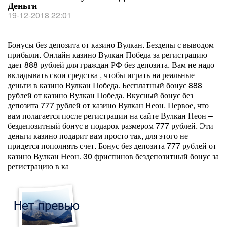
Деньги
19-12-2018 22:01
Бонусы без депозита от казино Вулкан. Бездепы с выводом
прибыли. Онлайн казино Вулкан Победа за регистрацию
дает 888 рублей для граждан РФ без депозита. Вам не надо
вкладывать свои средства , чтобы играть на реальные
деньги в казино Вулкан Победа. Бесплатный бонус 888
рублей от казино Вулкан Победа. Вкусный бонус без
депозита 777 рублей от казино Вулкан Неон. Первое, что
вам полагается после регистрации на сайте Вулкан Неон –
бездепозитный бонус в подарок размером 777 рублей. Эти
деньги казино подарит вам просто так, для этого не
придется пополнять счет. Бонус без депозита 777 рублей от
казино Вулкан Неон. 30 фриспинов бездепозитный бонус за
регистрацию в ка