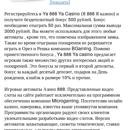
[показать]
Регистрируйтесь в Ya 888 Ya Casino (Я 888 Я казино) и
получите бездепозитный бонус 500 рублей. Бонус
необходимо отыграть 50 раз. Максимальная сумма вывода
3000 рублей. Вы можете использовать для этого любые
автоматы , кроме тех, что помечены изображением замка.
Также во время отыгрыша поощрения не разрешается
играть в Орел и Решка компании BGaming. Помимо
приветственного бонуса , Ya 888 Ya casino предлагает
игрокам также множество других интересных акций и
поощрений. Это бонусы за первый и второй депозиты,
бонус за каждый десятый депозит, подарок на День
рождения, кэшбэк в размере 10% и прочие.
Игровые автоматы Азино 888. Представленные видео
слоты на сайте работают исключительно на программном
обеспечении компании Microgaming. Посетителям онлайн
казино, наверняка, известна выше упомянутая компания.
Программисты организации радуют своих клиентов
увлекательными разработками видео слотов. Версии
автоматов захватывающие, сюжеты тематические, ставки
минимальные, а выплаты просто завораживают.