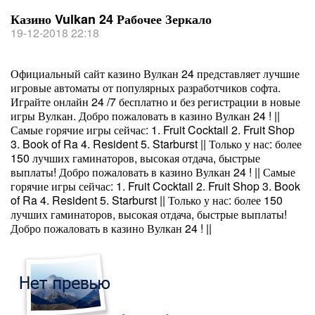
Казино Vulkan 24 Рабочее Зеркало
19-12-2018 22:18
Официальный сайт казино Вулкан 24 представляет лучшие
игровые автоматы от популярных разработчиков софта.
Играйте онлайн 24 /7 бесплатно и без регистрации в новые
игры Вулкан. Добро пожаловать в казино Вулкан 24 ! ||
Самые горячие игры сейчас: 1. Fruit Cocktail 2. Fruit Shop
3. Book of Ra 4. Resident 5. Starburst || Только у нас: более
150 лучших гаминаторов, высокая отдача, быстрые
выплаты! Добро пожаловать в казино Вулкан 24 ! || Самые
горячие игры сейчас: 1. Fruit Cocktail 2. Fruit Shop 3. Book
of Ra 4. Resident 5. Starburst || Только у нас: более 150
лучших гаминаторов, высокая отдача, быстрые выплаты!
Добро пожаловать в казино Вулкан 24 ! ||