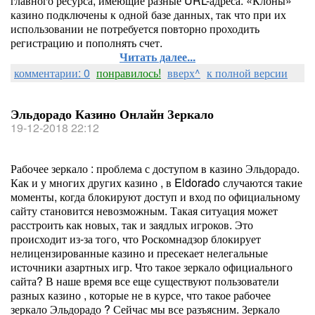
главного ресурса, имеющие разные URL-адреса. «Клоны»
казино подключены к одной базе данных, так что при их
использовании не потребуется повторно проходить
регистрацию и пополнять счет.
Читать далее...
комментарии: 0
понравилось!
вверх^
к полной версии
Эльдорадо Казино Онлайн Зеркало
19-12-2018 22:12
Рабочее зеркало : проблема с доступом в казино Эльдорадо.
Как и у многих других казино , в Eldorado случаются такие
моменты, когда блокируют доступ и вход по официальному
сайту становится невозможным. Такая ситуация может
расстроить как новых, так и заядлых игроков. Это
происходит из-за того, что Роскомнадзор блокирует
нелицензированные казино и пресекает нелегальные
источники азартных игр. Что такое зеркало официального
сайта? В наше время все еще существуют пользователи
разных казино , которые не в курсе, что такое рабочее
зеркало Эльдорадо ? Сейчас мы все разъясним. Зеркало