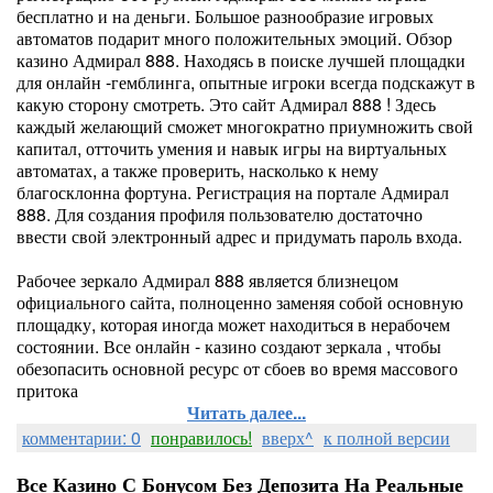
бесплатно и на деньги. Большое разнообразие игровых
автоматов подарит много положительных эмоций. Обзор
казино Адмирал 888. Находясь в поиске лучшей площадки
для онлайн -гемблинга, опытные игроки всегда подскажут в
какую сторону смотреть. Это сайт Адмирал 888 ! Здесь
каждый желающий сможет многократно приумножить свой
капитал, отточить умения и навык игры на виртуальных
автоматах, а также проверить, насколько к нему
благосклонна фортуна. Регистрация на портале Адмирал
888. Для создания профиля пользователю достаточно
ввести свой электронный адрес и придумать пароль входа.
Рабочее зеркало Адмирал 888 является близнецом
официального сайта, полноценно заменяя собой основную
площадку, которая иногда может находиться в нерабочем
состоянии. Все онлайн - казино создают зеркала , чтобы
обезопасить основной ресурс от сбоев во время массового
притока
Читать далее...
комментарии: 0
понравилось!
вверх^
к полной версии
Все Казино С Бонусом Без Депозита На Реальные