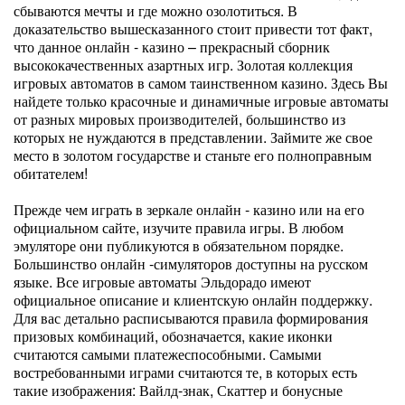
сбываются мечты и где можно озолотиться. В
доказательство вышесказанного стоит привести тот факт,
что данное онлайн - казино – прекрасный сборник
высококачественных азартных игр. Золотая коллекция
игровых автоматов в самом таинственном казино. Здесь Вы
найдете только красочные и динамичные игровые автоматы
от разных мировых производителей, большинство из
которых не нуждаются в представлении. Займите же свое
место в золотом государстве и станьте его полноправным
обитателем!
Прежде чем играть в зеркале онлайн - казино или на его
официальном сайте, изучите правила игры. В любом
эмуляторе они публикуются в обязательном порядке.
Большинство онлайн -симуляторов доступны на русском
языке. Все игровые автоматы Эльдорадо имеют
официальное описание и клиентскую онлайн поддержку.
Для вас детально расписываются правила формирования
призовых комбинаций, обозначается, какие иконки
считаются самыми платежеспособными. Самыми
востребованными играми считаются те, в которых есть
такие изображения: Вайлд-знак, Скаттер и бонусные