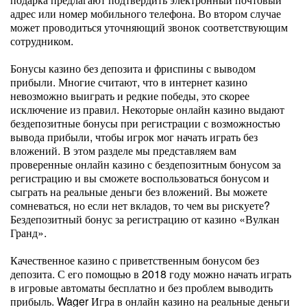
адрес или номер мобильного телефона. Во втором случае
может проводиться уточняющий звонок соответствующим
сотрудником.
Бонусы казино без депозита и фриспины с выводом
прибыли. Многие считают, что в интернет казино
невозможно выиграть и редкие победы, это скорее
исключение из правил. Некоторые онлайн казино выдают
бездепозитные бонусы при регистрации с возможностью
вывода прибыли, чтобы игрок мог начать играть без
вложений. В этом разделе мы представляем вам
проверенные онлайн казино с бездепозитным бонусом за
регистрацию и вы сможете воспользоваться бонусом и
сыграть на реальные деньги без вложений. Вы можете
сомневаться, но если нет вкладов, то чем вы рискуете?
Бездепозитный бонус за регистрацию от казино «Вулкан
Гранд».
Качественное казино с приветственным бонусом без
депозита. С его помощью в 2018 году можно начать играть
в игровые автоматы бесплатно и без проблем выводить
прибыль. Wager Игра в онлайн казино на реальные деньги