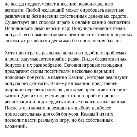
не всегда подразумевает внесение первоначального
депозита. Любой желающий может опробовать азартные
развлечения без внесения собственных денежных средств.
Существует два способа играть в онлайн казино бесплатно:
Использовать демо версии игр; Получить бездепозитный
бонус. С его помощью можно будет делать ставки в игровых
автоматах реальными деньгами без пополнения баланса.
Хотя при игре на реальные деньги о подобных проблемах
игроки задумываются крайне редко. Виды бездепозитных
бонусов и их разнообразие. Сегодня игровые площадки
предлагают своим посетителям несколько вариаций
подобных бонусов , а именно Казино , которые реализуют
бонусы без депозита. Вашему вниманию представлен
широкий перечень бонусов , которые предлагают онлайн-
казино. Для их получения достаточно пройти процесс
регистрации и подтвердить личные и контактные данные.
После этого можно переходить к выбору наиболее
привлекательных для себя бонусов. Каждый из них
позволит вести реальную игру, но без собственных
вложений.