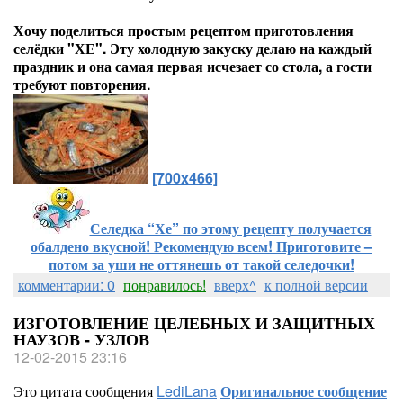
Хочу поделиться простым рецептом приготовления
селёдки "ХЕ". Эту холодную закуску делаю на каждый
праздник и она самая первая исчезает со стола, а гости
требуют повторения.
[700x466]
Селедка “Хе” по этому рецепту получается
обалдено вкусной! Рекомендую всем! Приготовите –
потом за уши не оттянешь от такой селедочки!
комментарии: 0
понравилось!
вверх^
к полной версии
ИЗГОТОВЛЕНИЕ ЦЕЛЕБНЫХ И ЗАЩИТНЫХ
НАУЗОВ - УЗЛОВ
12-02-2015 23:16
Это цитата сообщения
LediLana
Оригинальное сообщение