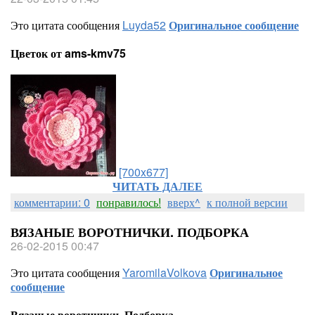
Это цитата сообщения
Luyda52
Оригинальное сообщение
Цветок от ams-kmv75
[700x677]
ЧИТАТЬ ДАЛЕЕ
комментарии: 0
понравилось!
вверх^
к полной версии
ВЯЗАНЫЕ ВОРОТНИЧКИ. ПОДБОРКА
26-02-2015 00:47
Это цитата сообщения
YaromilaVolkova
Оригинальное
сообщение
Вязаные воротнички. Подборка.