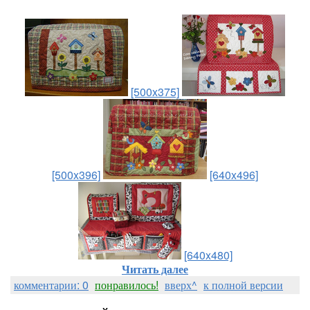
[500x375]
[500x396]
[640x496]
[640x480]
Читать далее
комментарии: 0
понравилось!
вверх^
к полной версии