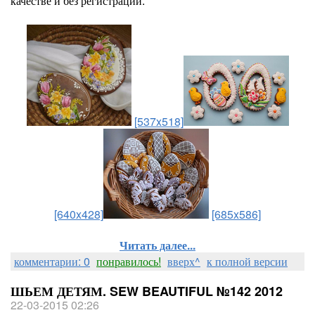
качестве и без регистрации.
[537x518]
[640x428]
[685x586]
Читать далее...
комментарии: 0
понравилось!
вверх^
к полной версии
ШЬЕМ ДЕТЯМ. SEW BEAUTIFUL №142 2012
22-03-2015 02:26