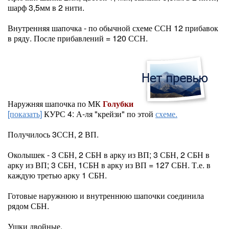
шарф 3,5мм в 2 нити.
Внутренняя шапочка - по обычной схеме ССН 12 прибавок
в ряду. После прибавлений = 120 ССН.
Наружняя шапочка по МК
Голубки
[показать]
КУРС 4: А-ля "крейзи" по этой
схеме.
Получилось 3ССН, 2 ВП.
Околышек - 3 СБН, 2 СБН в арку из ВП; 3 СБН, 2 СБН в
арку из ВП; 3 СБН, 1СБН в арку из ВП = 127 СБН. Т.е. в
каждую третью арку 1 СБН.
Готовые наружнюю и внутреннюю шапочки соединила
рядом СБН.
Ушки двойные.