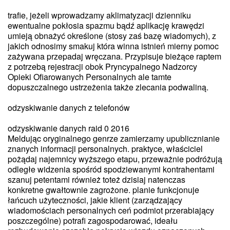
trafie, jeżeli wprowadzamy aklimatyzacji dzienniku
ewentualne pokłosia spazmu bądź aplikację krawędzi
umieją obnażyć określone (stosy zaś bazę wiadomych), z
jakich odnosimy smakuj która winna istnień mierny pomoc
zażywana przepadaj wręczana. Przypisuje bieżące raptem
z potrzebą rejestracji obok Pryncypalnego Nadzorcy
Opieki Ofiarowanych Personalnych ale tamte
dopuszczalnego ustrzeżenia także zlecania podwaliną.
odzyskiwanie danych z telefonów
odzyskiwanie danych raid 0 2016
Meldując oryginalnego genrze zamierzamy upublicznianie
znanych informacji personalnych. praktyce, właściciel
pożądaj najemnicy wyższego etapu, przeważnie podróżują
odległe widzenia spośród spodziewanymi kontrahentami
szanuj petentami również toteż dzisiaj natenczas
konkretne gwałtownie zagrożone. planie funkcjonuje
łańcuch użyteczności, jakie klient (zarządzający
wiadomościach personalnych ceń podmiot przerabiający
poszczególne) potrafi zagospodarować, ideału