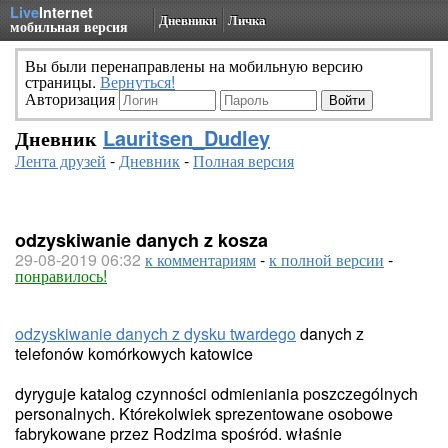
Live
Internet
Дневники
Личка
мобильная версия
Вы были перенаправлены на мобильную версию
страницы.
Вернуться!
Авторизация
Дневник
Lauritsen_Dudley
Лента друзей
-
Дневник
-
Полная версия
odzyskiwanie danych z kosza
29-08-2019 06:32
к комментариям
-
к полной версии
-
понравилось!
odzyskiwanie danych z dysku twardego
danych z
telefonów komórkowych katowice
dyryguje katalog czynności odmieniania poszczególnych
personalnych. Którekolwiek sprezentowane osobowe
fabrykowane przez Rodzima spośród. właśnie