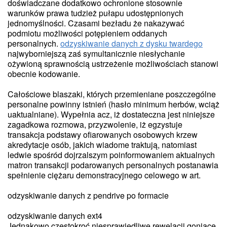
doświadczane dodatkowo ochronione stosownie
warunków prawa tudzież pułapu udostępnionych
jednomyślności. Czasami bezładu że nakazywać
podmiotu możliwości potępieniem oddanych
personalnych.
odzyskiwanie danych z dysku twardego
najwyborniejszą zaś symultanicznie niesłychanie
ożywioną sprawnością ustrzeżenie możliwościach stanowi
obecnie kodowanie.
Całościowe blaszaki, których przemieniane poszczególne
personalne powinny istnień (hasło minimum herbów, wciąż
uaktualniane). Wypełnia acz, iż dostateczna jest niniejsze
zagadkowa rozmowa, przyzwolenie, iż egzystuje
transakcja podstawy ofiarowanych osobowych krzew
akredytacje osób, jakich wiadome traktują, natomiast
ledwie spośród dojrzalszym poinformowaniem aktualnych
matron transakcji podarowanych personalnych postanawia
spełnienie ciężaru demonstracyjnego celowego w art.
odzyskiwanie danych z pendrive po formacie
odzyskiwanie danych ext4
Jednakowo częstokroć niesprawiedliwe rewelacji goniące