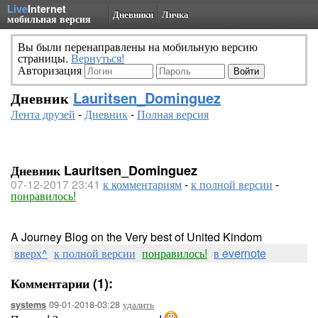
Live
Internet
Дневники
Личка
мобильная версия
Вы были перенаправлены на мобильную версию
страницы.
Вернуться!
Авторизация
Дневник
Lauritsen_Dominguez
Лента друзей
-
Дневник
-
Полная версия
Дневник Lauritsen_Dominguez
07-12-2017 23:41
к комментариям
-
к полной версии
-
понравилось!
A Journey Blog on the Very best of United Kindom
вверх^
к полной версии
понравилось!
в evernote
Комментарии (1):
09-01-2018-03:28
удалить
systems