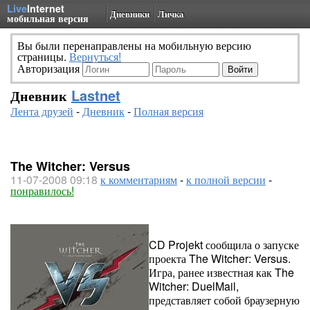
Live
Internet
Дневники
Личка
мобильная версия
Вы были перенаправлены на мобильную версию
страницы.
Вернуться!
Авторизация
Дневник
Lastnet
Лента друзей
-
Дневник
-
Полная версия
The Witcher: Versus
11-07-2008 09:18
к комментариям
-
к полной версии
-
понравилось!
CD Projekt сообщила о запуске
проекта The Witcher: Versus.
Игра, ранее известная как The
Witcher: DuelMail,
представляет собой браузерную