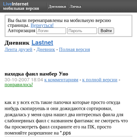
Live
Internet
Дневники
Личка
мобильная версия
Вы были перенаправлены на мобильную версию
страницы.
Вернуться!
Авторизация
Дневник
Lastnet
Лента друзей
-
Дневник
-
Полная версия
находка фаил намбер Уно
30-10-2007 18:04
к комментариям
-
к полной версии
-
понравилось!
как и у всех есть такие папочки которые просто откуда
нибудь скопируешь и они дожидаются сортировки,
дождалась у меня одна нашел два интересных фаила для
слабонервных фаил с названием фантамас не смотреть что
бы просмотреть фаил сохраните его на ПК, просто
поменяйте разрешение на *.pps