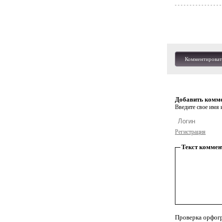
Комментироват
Добавить комм
Введите свое имя и
Регистрация
Текст коммен
Проверка орфог