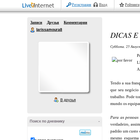
Регистрация
Вход
Рейтинги
Записи
Друзья
Комментарии
larissamoura8
DICAS E
Суббота, 25 Авгус
P
L
A
Tendo a sua franq
que seu negócio 
trabalho. Pode t
В друзья
mundo os equipam
Para as pessoas
Поиск по дневнику
-
verdadeiro, assi
padrão um custo 
mesmo esquema a