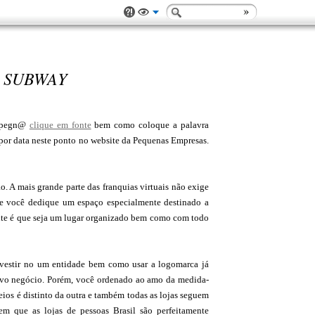
O SUBWAY
tapegn@
clique em fonte
bem como coloque a palavra
 data neste ponto no website da Pequenas Empresas.
ão. A mais grande parte das franquias virtuais não exige
ue você dedique um espaço especialmente destinado a
nte é que seja um lugar organizado bem como com todo
nvestir no um entidade bem como usar a logomarca já
novo negócio. Porém, você ordenado ao amo da medida-
os é distinto da outra e também todas as lojas seguem
 que as lojas de pessoas Brasil são perfeitamente