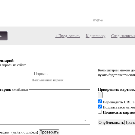
« Пред. запись
—
К дневнику
—
След. запись 
ь
ентарий:
 пароль на сайте:
Комментарий можно доб
нужно будет ввести сим
Напоминание пароля
тария:
смайлики
Прикрепить картинк
Переводить URL в
Подписаться на к
Подписать карти
рафии: (найти ошибки)