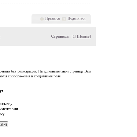
Нравится
Поделиться
»
Страницы:
[1] [
Новые
]
авить без регистрации. На дополнительной странице Вам
волы с изображения в специальное поле.
у:
 ссылку
омментарии
нку