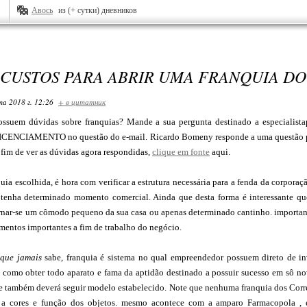
Авось
из (+ сутки) дневников
 CUSTOS PARA ABRIR UMA FRANQUIA D
та 2018 г. 12:26
+ в цитатник
ossuem dúvidas sobre franquias? Mande a sua pergunta destinado a especialis
ICENCIAMENTO no questão do e-mail. Ricardo Bomeny responde a uma questão por
 fim de ver as dúvidas agora respondidas,
clique em fonte
aqui.
uia escolhida, é hora com verificar a estrutura necessária para a fenda da corporaç
tenha determinado momento comercial. Ainda que desta forma é interessante q
ornar-se um cômodo pequeno da sua casa ou apenas determinado cantinho. importa
entos importantes a fim de trabalho do negócio.
 que jamais
sabe, franquia é sistema no qual empreendedor possuem direto de i
m como obter todo aparato e fama da aptidão destinado a possuir sucesso em sô 
e também deverá seguir modelo estabelecido. Note que nenhuma franquia dos Correi
 cores e função dos objetos. mesmo acontece com a amparo Farmacopola , em