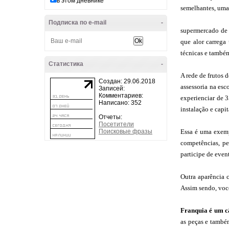
в этом дневнике
semelhantes, uma 
Подписка по e-mail
-
supermercado de 
que alor carreg
técnicas e também
Статистика
-
A rede de frutos 
Создан: 29.06.2018
assessoria na esc
Записей:
Комментариев:
experienciar de 3
Написано: 352
instalação e capit
Отчеты:
Посетители
Поисковые фразы
Essa é uma exemp
competências, pe
participe de even
Outra aparência c
Assim sendo, você
Franquia é um c
as peças e também