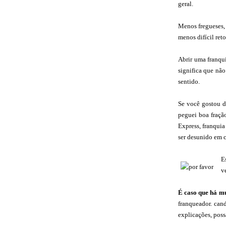
geral.
Menos fregueses,
menos difícil ret
Abrir uma franqu
significa que não
sentido.
Se você gostou de
peguei boa fraçã
Express, franquia
ser desunido em c
E
v
É caso que há mu
franqueador. can
explicações, poss