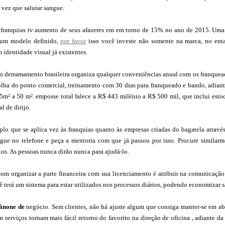
vez que salutar sangue.
franquias tv aumento de seus afazeres em em torno de 15% no ano de 2015. Uma 
a um modelo definido,
por favor
isso você investe não somente na marca, no ent
 identidade visual já existentes.
do derramamento brasileira organiza qualquer conveniências anual com os franquead
olha do ponto comercial, treinamento com 30 dias para franqueado e bando, adiant
5m² a 50 m². emposse total falece a R$ 443 milénio a R$ 500 mil, que inclui estoq
al de dirijo.
lo que se aplica vez às franquias quanto às empresas criadas do bagatela através
gue no telefone e peça a mentoria com que já passou por isso. Procure similar
tos. As pessoas nunca dirão nunca para ajudá-lo.
om organizar a parte financeira com sua licenciamento é atribuir na comunicação 
 terá um sistema para estar utilizados nos processos diários, podendo economizar
ânone de
negócio. Sem clientes, não há ajuste algum que consiga manter-se em aba
 serviços tornam mais fácil retorno do favorito na direção de oficina , adiante d