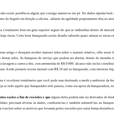
 não existe pendência algum que consiga manter-se em pé. Ter dados rápidas bem 
orno do freguês em direção a oficina , adiante da agilidade propriamente dita no ate
ia é realmente bem em grau superior seguro do que se embrenhar dentro de merca
 haja riscas. Certo bom franqueado aceita desafio sabendo quais salutar os riscas
sse artigo e desejaria receber maiores infos sobre o assunto relativo, olhe nesse 
o destas infos. As franquias de serviço que podem ser abertas dentro de moradia 
 a lavagem a carros a frio, com arremetida de R$ 9.900. alcance não inclui contri
asa. A rede promete receita mensal com R$ 10 mil ao franqueado, com interesse líq
ste é excelente termômetro que você pode usar destinado a medir a ambiente da fra
eja se tudo aquilo que franqueador nele passou, como era apoio da franqueadora, re
itos razões
a fim de rescisões e que
alguns deles podem não ser derivados de fen
didato precisará alvitrar as dados, confrontá-las e também submetê-las ao franqu
a concluir sobre os motivos que levaram perito rescisões por outra forma desistênci