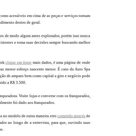
como acessíveis em cima de as peças e serviços tornam
ndimento dentro de geral.
dos de modo algum antes explorados, porém isso nunca
 existentes e toma suas decisões sempre buscando melhor
link
clique em fonte
mais dados, é uma página de onde
traz menor esforço nascente menor. É caso da Auto Spa
buição de amparo bem como capital a giro e negócio pode
uido a R$ 3.500.
nqueadora. Visite lojas e converse com os franqueados,
almente foi dado aos franqueados.
da no modelo de outra maneira erro
cometido através
de
eador ao longo de a entrevista, para que, ouvindo suas
as.