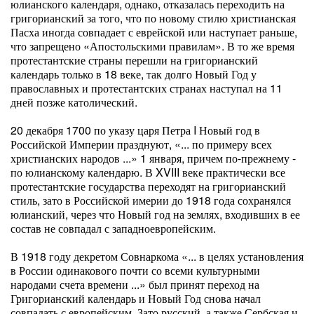
юлианского календаря, однако, отказалась переходить на
григорианский за того, что по новому стилю христианская
Пасха иногда совпадает с еврейской или наступает раньше,
что запрещено «Апостольскими правилам». В то же время
протестантские страны перешли на григорианский
календарь только в 18 веке, так долго Новый Год у
православных и протестантских странах наступал на 11
дней позже католический.
20 декабря 1700 по указу царя Петра I Новый год в
Российской Империи празднуют, «... по примеру всех
христианских народов ...» 1 января, причем по-прежнему -
по юлианскому календарю. В XVIII веке практически все
протестантские государства переходят на григорианский
стиль, зато в Российской имерии до 1918 года сохранялся
юлианский, через что Новый год на землях, входивших в ее
состав не совпадал с западноевропейским.
В 1918 году декретом Совнаркома «... в целях установления
в России одинакового почти со всеми культурными
народами счета времени ...» был принят переход на
Григорианский календарь и Новый Год снова начал
совпадать с европейским. Зато русский, а также Сербская и