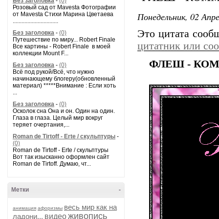
Без заголовка
-
(0)
Розовый сад от Mavesta Фотографии
Понедельник, 02 Апре
от Mavesta Стихи Марина Цветаева
...............................
Это цитата соо
Без заголовка
-
(0)
Путешествие по миру... Robert Finale
цитатник или со
Все картины - Robert Finale в моей
коллекции Mount F...
ФЛЕШ - КО
Без заголовка
-
(0)
Всё под рукой/Всё, что нужно
начинающему блогеру(обновленный
материал) *****Внимание : Если хоть
...
Без заголовка
-
(0)
Осколок сна Она и он. Один на один.
Глаза в глаза. Целый мир вокруг
теряет очертания,...
Roman de Tirtoff - Erte / скульптуры
-
(0)
Roman de Tirtoff - Erte / скульптуры
Вот так изысканно оформлен сайт
Roman de Tirtoff. Думаю, чт...
Метки
-
весь мир как на
анимация
афоризмы
живопись
ладони...
видео