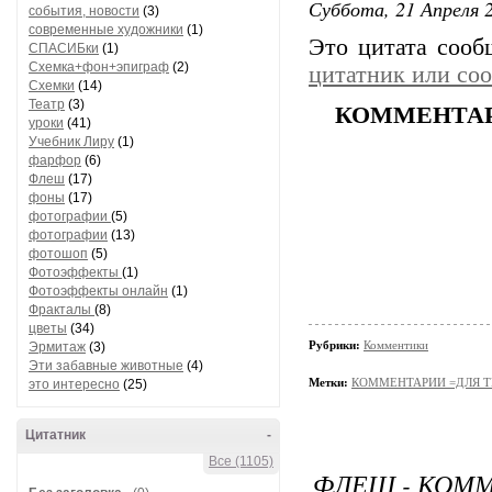
Суббота, 21 Апреля 2
события, новости
(3)
современные художники
(1)
Это цитата соо
СПАСИБки
(1)
Схемка+фон+эпиграф
(2)
цитатник или со
Схемки
(14)
Театр
(3)
КОММЕНТАРИ
уроки
(41)
Учебник Лиру
(1)
фарфор
(6)
Флеш
(17)
фоны
(17)
фотографии
(5)
фотографии
(13)
фотошоп
(5)
Фотоэффекты
(1)
Фотоэффекты онлайн
(1)
Фракталы
(8)
цветы
(34)
Рубрики:
Комментики
Эрмитаж
(3)
Эти забавные животные
(4)
Метки:
КОММЕНТАРИИ =ДЛЯ ТЕ
это интересно
(25)
Цитатник
-
Все (1105)
ФЛЕШ - КОМ