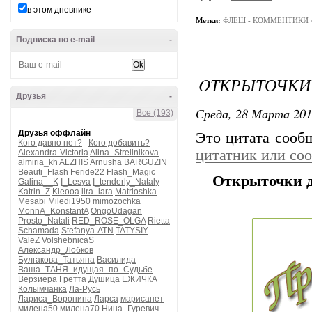
в этом дневнике
Метки:
ФЛЕШ - КОММЕНТИКИ
Подписка по e-mail
-
OТКРЫТОЧКИ 
Друзья
-
Среда, 28 Марта 201
Все (193)
Друзья оффлайн
Это цитата соо
Кого давно нет?
Кого добавить?
цитатник или со
Alexandra-Victoria
Alina_Strellnikova
almiria_kh
ALZHIS
Arnusha
BARGUZIN
Beauti_Flash
Feride22
Flash_Magic
Oткрыточки дл
Galina__K
I_Lesya
I_tenderly_Nataly
Katrin_Z
Kleooa
lira_lara
Matrioshka
Mesabi
Miledi1950
mimozochka
MonnA_KonstantA
OngoUdagan
Prosto_Natali
RED_ROSE_OLGA
Rietta
Schamada
Stefanya-ATN
TATYSIY
ValeZ
VolshebnicaS
Александр_Лобков
Булгакова_Татьяна
Василида
Ваша_ТАНЯ_идущая_по_Судьбе
Верзиера
Гретта
Душица
ЕЖИЧКА
Колымчанка
Ла-Русь
Лариса_Воронина
Ларса
марисанет
милена50
милена70
Нина_Гуревич