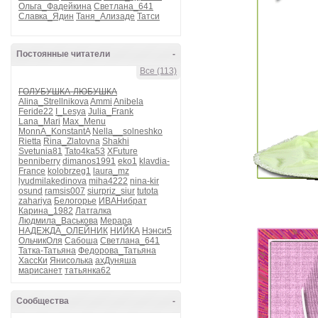
Ольга_Фадейкина
Светлана_641
Славка_Ядин
Таня_Ализаде
Татси
Постоянные читатели
-
Все (113)
ГОЛУБУШКА-ЛЮБУШКА
Alina_Strellnikova
Ammi
Anibela
Feride22
I_Lesya
Julia_Frank
Lana_Mari
Max_Menu
MonnA_KonstantA
Nella__solneshko
Rietta
Rina_Zlatovna
Shakhi
Svetunia81
Tato4ka53
XFuture
benniberry
dimanos1991
eko1
klavdia-
France
kolobrzeg1
laura_mz
lyudmilakedinova
miha4222
nina-kir
osund
ramsis007
siurpriz_siur
tutota
zahariya
Белогорье
ИВАНибрат
Карина_1982
Латгалка
Людмила_Васькова
Мерара
НАДЕЖДА_ОЛЕЙНИК
НИЙКА
Нэнси5
ОльчикОля
Сабоша
Светлана_641
Татка-Татьяна
Федорова_Татьяна
ХассКи
Янисолька
ахДуняша
марисанет
татьянка62
Сообщества
-