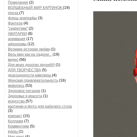
Пожелания
(2)
ВОЛШЕБНЫЙ МИР КАРТИНОК
(19)
проза
(7)
флеш-эпиграфы
(3)
Фэнтези
(4)
"секретики"
(2)
АВАТАРКИ
(8)
анимация
(17)
афоризмы
(12)
Великие истории любви
(1)
Весь мир как на ладони...
(19)
видео
(56)
Для моих дорогих друзей!!!
(1)
ДЛЯ ТВОРЧЕСТВА
(5)
драгоценности ювелиры
(4)
Женская привлекательность
(16)
живопись
(53)
Здоровое питание
(1)
Здоровье и красота
(1)
искусство
(57)
картинки и фото для рабочего стола
(3)
клипарт
(15)
Коллажи
(7)
Комментики
(5)
куклы
(1)
Мир кино
(4)