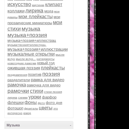
искусство
клипарт
картинки
лирика
коллажи
мода
мои
мои плейкасты
мои
кумиры
мои
прозаические миниатюры
музыка
стихи
музыка+поэзия
музыка+поэзия+иллюстрац
музыка+поэзия+иллюстрац.
музыка+поэзия+иллюстрации
музыкалные открытки
мысли
вслух
мысли вслух...
натюрморты
новый год
новогодние рамочки
плейкасты
ожившая поэзия
поэзия
позитив
поздравления
рамка для видео
разделители
рамочка
рамочка для видео
рамочки
стихи
стихи поэзия
уроки
фарфор
лирика
схемки
флешки
фоны
фото дня
фото
цветы
фотошоп
фракталы
это
интересно
юмор
Музыка
-