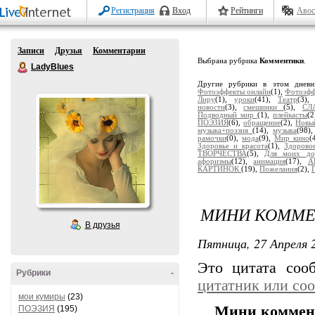
Регистрация
Вход
Рейтинги
Авос
Записи
Друзья
Комментарии
Выбрана рубрика
Комментики
.
LadyBlues
Другие рубрики в этом днев
Фотоэффекты онлайн
(1),
Фотоэф
Лиру
(1),
уроки
(41),
Театр
(3)
новости
(3),
смешинки
(5),
СЛ
Подводный мир
(1),
плейкасты
(
ПОЭЗИЯ
(6),
обращение
(2),
Новы
музыка+поэзия
(14),
музыка
(98)
рамочки
(0),
мода
(9),
Мир кино
(
Здоровье и красота
(1),
Здорово
ТВОРЧЕСТВА
(5),
Для моих дор
афоризмы
(12),
анимация
(17),
А
КАРТИНОК
(19),
Пожелания
(2),
МИНИ КОММЕ
В друзья
Пятница, 27 Апреля 2
Это цитата со
Рубрики
-
цитатник или со
мои кумиры
(23)
Мини коммен
ПОЭЗИЯ
(195)