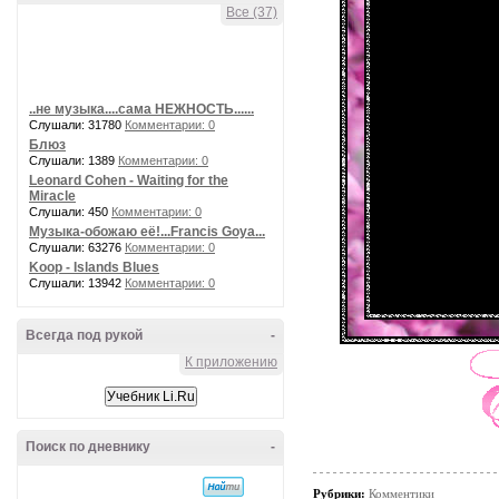
Все (37)
..не музыка....сама НЕЖНОСТЬ......
Слушали: 31780
Комментарии: 0
Блюз
Слушали: 1389
Комментарии: 0
Leonard Cohen - Waiting for the
Miracle
Слушали: 450
Комментарии: 0
Музыка-обожаю её!...Francis Goya...
Слушали: 63276
Комментарии: 0
Koop - Islands Blues
Слушали: 13942
Комментарии: 0
Всегда под рукой
-
К приложению
Поиск по дневнику
-
Рубрики:
Комментики