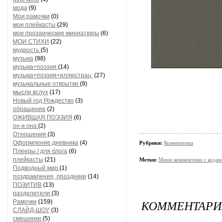
мода
(9)
Мои рамочки
(0)
мои плейкасты
(29)
мои прозаические миниатюры
(6)
МОИ СТИХИ
(22)
мудрость
(5)
музыка
(98)
музыка+поэзия
(14)
музыка+поэзия+иллюстрац.
(27)
музыкальные открытки
(9)
мысли вслух
(17)
Новый год Рождество
(3)
обращение
(2)
ОЖИВШАЯ ПОЭЗИЯ
(6)
он и она
(2)
Отношения
(3)
Оформление дневника
(4)
Рубрики:
Комментики
Плееры / для блога
(6)
плейкасты
(21)
Метки:
Мини комментики с кодам
Подводный мир
(1)
поздравления, праздники
(14)
ПОЗИТИВ
(13)
разделители
(3)
КОММЕНТАРИИ
Рамочки
(159)
СЛАЙД-ШОУ
(3)
смешинки
(5)