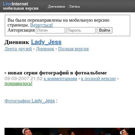
Live
Internet
Дневники
Личка
мобильная версия
Вы были перенаправлены на мобильную версию
страницы.
Вернуться!
Авторизация
Дневник
Lady_Jess
Лента друзей
-
Дневник
-
Полная версия
- новая серия фотографий в фотоальбоме
09-09-2007 21:52
к комментариям
-
к полной версии
-
понравилось!
Фотографии Lady_Jess
: