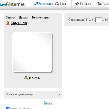
Регистрация
Вход
Рейтинги
Авос
Записи
Друзья
Комментарии
Страницы:
[1]
2
3
..
..
10
Lady DiTam
В друзья
Поиск по дневнику
-