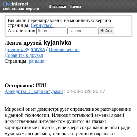
Live
Internet
Дневники
Личка
мобильная версия
Вы были перенаправлены на мобильную версию
страницы.
Вернуться!
Авторизация
Лента друзей kyjanivka
Дневник kyjanivka
/
Полная версия
Добавить в друзья
Страницы:
раньше»
Осторожно: ИИ!
Анекдоты_с_карикатурами
:
04-08-2026 20:27
Мировой опыт демонстрирует определенное разочарование
в данной технологии. Иллюзия тотальной замены людей
искусственным интеллектом рушится на глазах:
корпоративные гиганты, еще вчера сокращавшие штат ради
«умных» алгоритмов, теперь экстренно возвращают