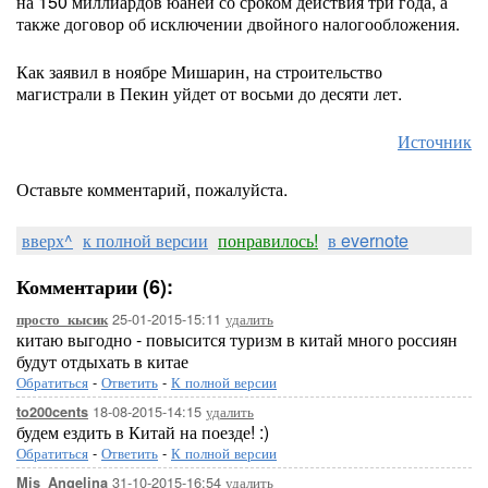
на 150 миллиардов юаней со сроком действия три года, а
также договор об исключении двойного налогообложения.
Как заявил в ноябре Мишарин, на строительство
магистрали в Пекин уйдет от восьми до десяти лет.
Источник
Оставьте комментарий, пожалуйста.
вверх^
к полной версии
понравилось!
в evernote
Комментарии (6):
25-01-2015-15:11
удалить
просто_кысик
китаю выгодно - повысится туризм в китай много россиян
будут отдыхать в китае
Обратиться
-
Ответить
-
К полной версии
18-08-2015-14:15
удалить
to200cents
будем ездить в Китай на поезде! :)
Обратиться
-
Ответить
-
К полной версии
31-10-2015-16:54
удалить
Mis_Angelina