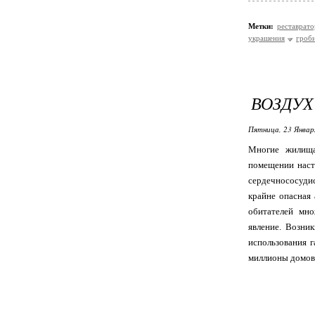
Метки:
реставрат
украшения
гроб
ВОЗДУХ
Пятница, 23 Январ
Многие жилища
помещении наст
сердечнососудис
крайне опасная
обитателей мно
явление. Возни
использования 
миллионы домов 