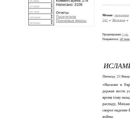
Комментариев: 278
Написано: 3106
Отчеты:
Метки:
экономика
Посетители
242
Железная
Поисковые фразы
Процитировано
1 раз
Понравилось:
42 поль
ИСЛАМИ
Пятница, 23 Январ
«Насилие в Евр
держав вести у
время тому наза
распаду, Михаил
скорое падение 
войны.