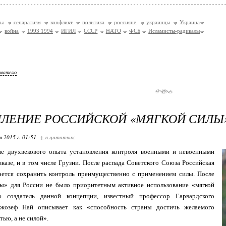
ты
сепаратизм
конфликт
политика
россияне
украинцы
Украина
война
1993 1994
ИГИЛ
СССР
НАТО
ФСБ
Исламисты-радикалы
ователю
ПЛЕНИЕ РОССИЙСКОЙ «МЯГКОЙ СИЛЫ
я 2015 г. 01:51
+ в цитатник
е двухвекового опыта установления контроля военными и невоенными
казе, и в том числе Грузии. После распада Советского Союза Российская
ается сохранить контроль преимущественно с применением силы. После
ы» для России не было приоритетным активное использование «мягкой
ю создатель данной концепции, известный профессор Гарвардского
Джозеф Най описывает как «способность страны достичь желаемого
тью, а не силой».