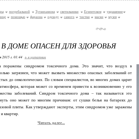
оры
погребальной
Тутанхамона
светильники
Египетском
украшение
нице
помощью
фараона
одежду
самого
чистки
маски
музея
 В ДОМЕ ОПАСЕН ДЛЯ ЗДОРОВЬЯ
я 2015 г. 01:44
+ в цитатник
 поражены синдромом токсичного дома. Это значит, что воздух в
олько загрязнен, что может вызвать множество опасных заболеваний от
тых до онкологических. По словам специалистов, во многих домах царит
 атмосфера, которая может со временем привести к возникновению у его
жества заболеваний. Синдром токсичного дома – так называется это
кнуть оно может по многим причинам: от сушки белья на батареях до
газовой плиты. Как утверждают эксперты, этим синдромом уже заражены
и квартир.
Читать далее...