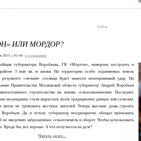
Н» ИЛИ МОРДОР?
я 2015 г. 01:44
+ в цитатник
ойщик губернатора Воробьева, ГК «Мортон», намерена построить в
районе 3 млн кв. м жилья. На территории особо охраняемых земель
 результате «легким» столицы будет нанесен непоправимый удар. На
дании Правительства Московской области губернатор Андрей Воробьев
многоэтажного строительства на землях сельхозназначения. Последнее
жки неожиданно стали вырастать возле традиционно дачных или сельских
не могло не тревожить местных жителей. Теперь высокие дома строить
ал Воробьев. Да и потом, губернатор неоднократно обещал приложить
й по введению заброшенных сельхозземель в оборот. Чтобы использовать
ю. Вроде бы, все хорошо. А что получается на деле?
Читать далее...