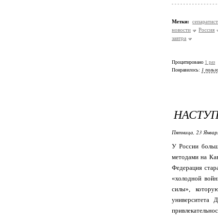
Метки:
сепаратис
новости
Россия
завтра
Процитировано
1 раз
Понравилось:
1 польз
НАСТУ
Пятница, 23 Январ
У России больш
методами на Кав
Федерация стар
«холодной войн
силы», котору
университета 
привлекательнос