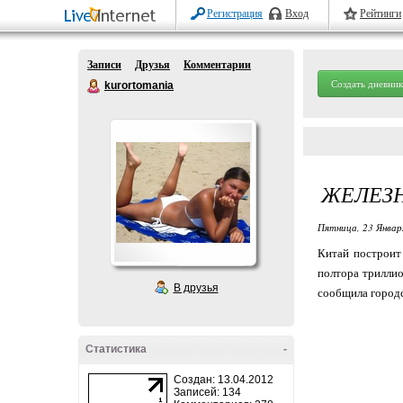
Регистрация
Вход
Рейтинги
Записи
Друзья
Комментарии
Создать дневник
kurortomania
ЖЕЛЕЗН
Пятница, 23 Январ
Китай построит
полтора триллио
В друзья
сообщила городс
Статистика
-
Создан: 13.04.2012
Записей: 134