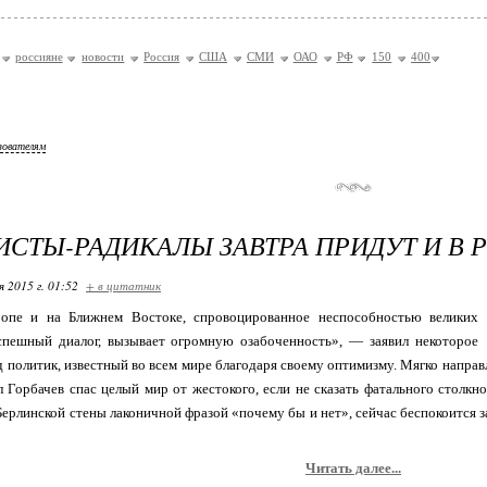
россияне
новости
Россия
США
СМИ
ОАО
РФ
150
400
зователям
СТЫ-РАДИКАЛЫ ЗАВТРА ПРИДУТ И В
я 2015 г. 01:52
+ в цитатник
опе и на Ближнем Востоке, спровоцированное неспособностью великих
спешный диалог, вызывает огромную озабоченность», — заявил некоторое
д политик, известный во всем мире благодаря своему оптимизму. Мягко напра
 Горбачев спас целый мир от жестокого, если не сказать фатального столкно
Берлинской стены лаконичной фразой «почему бы и нет», сейчас беспокоится з
Читать далее...