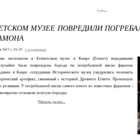
ЕТСКОМ МУЗЕЕ ПОВРЕДИЛИ ПОГРЕБ
АМОНА
я 2015 г. 01:45
+ в цитатник
ки экспонатов в Египетском музее в Каире (Египет) нерадивыми
случайно была повреждена борода на погребальной маске фараона
давно в Каире сотрудники Исторического музея умудрились поломать
орический артефакт, связанный с историей Древнего Египта. Произошло
и реликвии. У погребальной маски самого юного из известных фараонов -
возвратно отломали золотую бородку.
Читать далее...