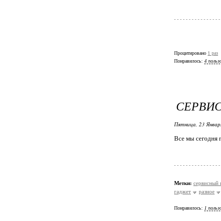
Процитировано
1 раз
Понравилось:
4 польз
СЕРВИС
Пятница, 23 Январ
Все мы сегодня 
Метки:
сервисный 
гаджет
разное
Понравилось:
1 польз