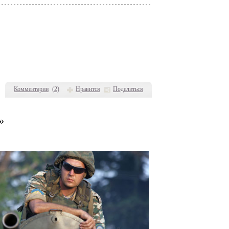
Комментарии
(
2
)
Нравится
Поделиться
»