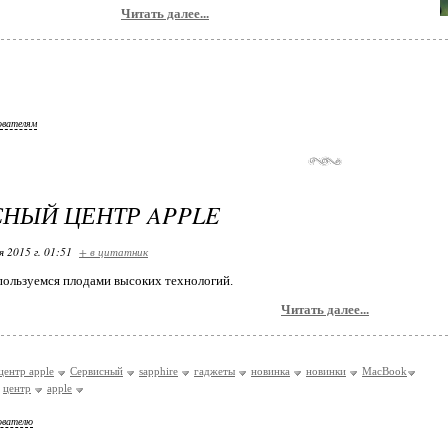
Читать далее...
ователям
НЫЙ ЦЕНТР APPLE
я 2015 г. 01:51
+ в цитатник
пользуемся плодами высоких технологий.
Читать далее...
центр apple
Сервисный
sapphire
гаджеты
новинка
новинки
MacBook
центр
apple
ователю