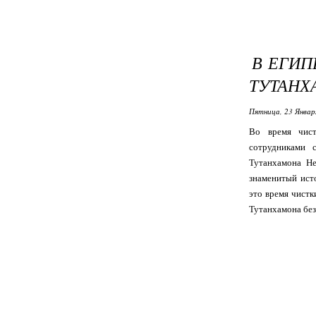
В ЕГИП
ТУТАНХ
Пятница, 23 Январ
Во время чист
сотрудниками 
Тутанхамона Не
знаменитый ист
это время чистк
Тутанхамона без