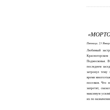
«МОРТО
Пятница, 23 Январ
Любимый застр
Красногорском 
Подмосковья. В
последнем засе
затронул тему 
время многоэта
поселков. Что 
запретят, сказ
максимум усили
их по назначени