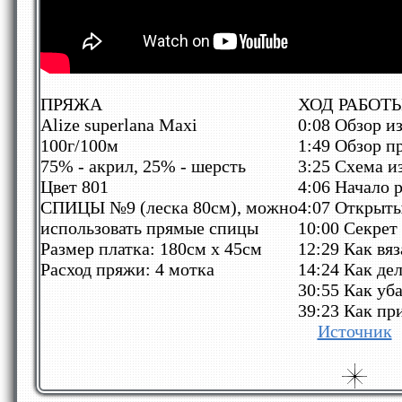
ПРЯЖА
ХОД РАБОТ
Alize superlana Maxi
0:08 Обзор и
100г/100м
1:49 Обзор п
75% - акрил, 25% - шерсть
3:25 Схема и
Цвет 801
4:06 Начало 
СПИЦЫ №9 (леска 80см), можно
4:07 Открыты
использовать прямые спицы
10:00 Секрет
Размер платка: 180см х 45см
12:29 Как вя
Расход пряжи: 4 мотка
14:24 Как де
30:55 Как уб
39:23 Как пр
Источник