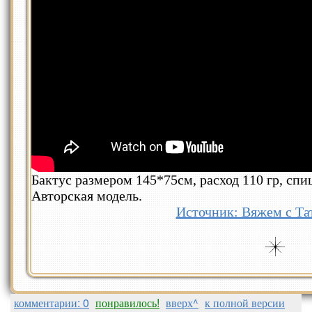
Бактус размером 145*75см, расход 110 гр, спи
Авторская модель.
Источник: Вяжем с Т
комментарии: 0
понравилось!
вверх^
к полной версии