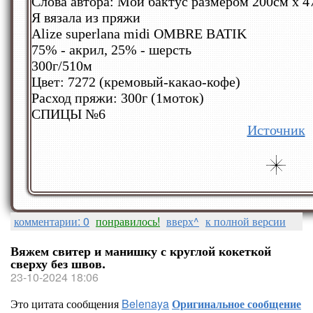
Слова автора: Мой бактус размером 200см х 
Я вязала из пряжи
Alize superlana midi OMBRE BATIK
75% - акрил, 25% - шерсть
300г/510м
Цвет: 7272 (кремовый-какао-кофе)
Расход пряжи: 300г (1моток)
СПИЦЫ №6
Источник
комментарии: 0
понравилось!
вверх^
к полной версии
Вяжем свитер и манишку с круглой кокеткой
сверху без швов.
23-10-2024 18:06
Это цитата сообщения
Belenaya
Оригинальное сообщение