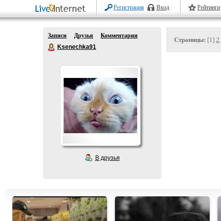
Регистрация
Вход
Рейтинги
Записи
Друзья
Комментарии
Страницы:
[1]
2
Ksenechka91
В друзья