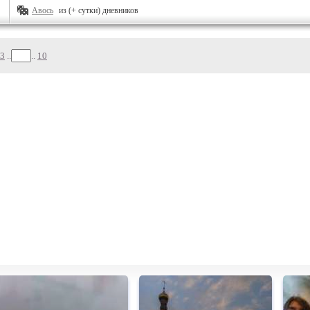
Авось
из (+ сутки) дневников
3
..
..
10