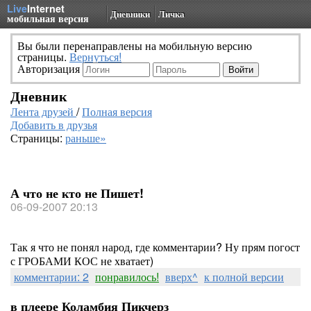
Live
Internet
Дневники
Личка
мобильная версия
Вы были перенаправлены на мобильную версию
страницы.
Вернуться!
Авторизация
Дневник
Лента друзей
/
Полная версия
Добавить в друзья
Страницы:
раньше»
А что не кто не Пишет!
06-09-2007 20:13
Так я что не понял народ, где комментарии? Ну прям погост
с ГРОБАМИ КОС не хватает)
комментарии: 2
понравилось!
вверх^
к полной версии
в плеере Коламбия Пикчерз