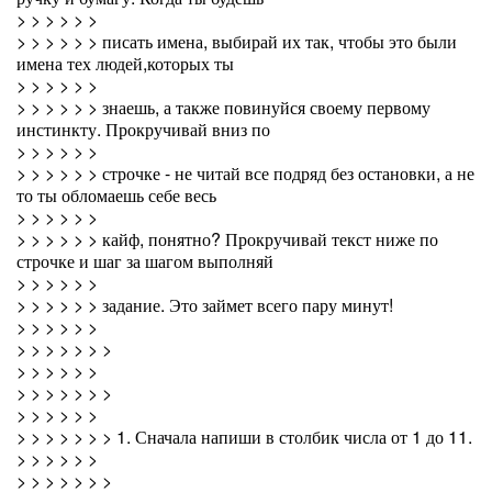
> > > > > >
> > > > > > писать имена, выбирай их так, чтобы это были
имена тех людей,которых ты
> > > > > >
> > > > > > знаешь, а также повинуйся своему первому
инстинкту. Прокручивай вниз по
> > > > > >
> > > > > > строчке - не читай все подряд без остановки, а не
то ты обломаешь себе весь
> > > > > >
> > > > > > кайф, понятно? Прокручивай текст ниже по
строчке и шаг за шагом выполняй
> > > > > >
> > > > > > задание. Это займет всего пару минут!
> > > > > >
> > > > > > >
> > > > > >
> > > > > > >
> > > > > >
> > > > > > > 1. Сначала напиши в столбик числа от 1 до 11.
> > > > > >
> > > > > > >