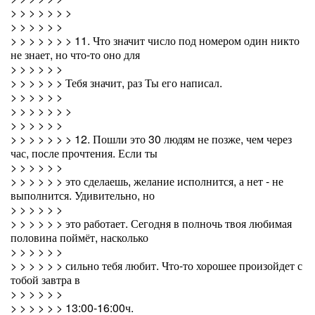
> > > > > > >
> > > > > >
> > > > > > > 11. Что значит число под номером один никто
не знает, но что-то оно для
> > > > > >
> > > > > > Тебя значит, раз Ты его написал.
> > > > > >
> > > > > > >
> > > > > >
> > > > > > > 12. Пошли это 30 людям не позже, чем через
час, после прочтения. Если ты
> > > > > >
> > > > > > это сделаешь, желание исполнится, а нет - не
выполнится. Удивительно, но
> > > > > >
> > > > > > это работает. Сегодня в полночь твоя любимая
половина поймёт, насколько
> > > > > >
> > > > > > сильно тебя любит. Что-то хорошее произойдет с
тобой завтра в
> > > > > >
> > > > > > 13:00-16:00ч.