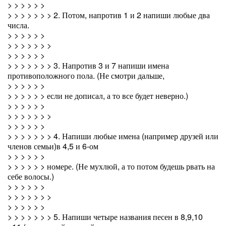
> > > > > >
> > > > > > > 2. Потом, напротив 1 и 2 напиши любые два
числа.
> > > > > >
> > > > > > >
> > > > > >
> > > > > > > 3. Напротив 3 и 7 напиши имена
противоположного пола. (Не смотри дальше,
> > > > > >
> > > > > > если не дописал, а то все будет неверно.)
> > > > > >
> > > > > > >
> > > > > >
> > > > > > > 4. Напиши любые имена (например друзей или
членов семьи)в 4,5 и 6-ом
> > > > > >
> > > > > > номере. (Не мухлюй, а то потом будешь рвать на
себе волосы.)
> > > > > >
> > > > > > >
> > > > > >
> > > > > > > 5. Напиши четыре названия песен в 8,9,10