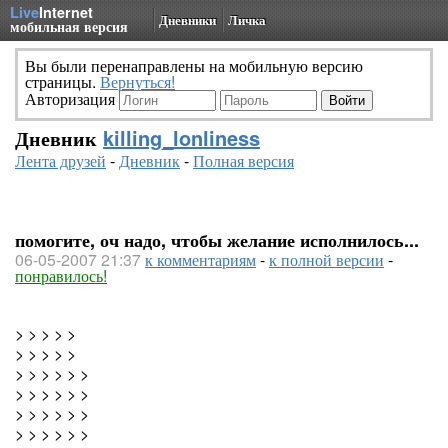
Live
Internet
Дневники
Личка
мобильная версия
Вы были перенаправлены на мобильную версию
страницы.
Вернуться!
Авторизация
Дневник
killing_lonliness
Лента друзей
-
Дневник
-
Полная версия
помогите, оч надо, чтобы желание исполнилось...
06-05-2007 21:37
к комментариям
-
к полной версии
-
понравилось!
> > > > >
> > > > >
> > > > > >
> > > > > >
> > > > > >
> > > > > >