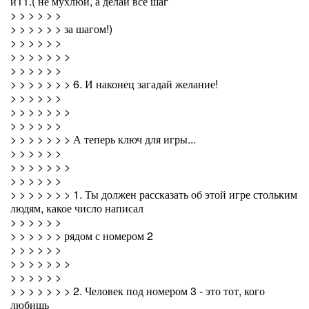
и11.( не мухлюй, а делай все шаг
> > > > > >
> > > > > > за шагом!)
> > > > > >
> > > > > > >
> > > > > >
> > > > > > > 6. И наконец загадай желание!
> > > > > >
> > > > > > >
> > > > > >
> > > > > > > А теперь ключ для игры...
> > > > > >
> > > > > > >
> > > > > >
> > > > > > > 1. Ты должен рассказать об этой игре стольким
людям, какое число написал
> > > > > >
> > > > > > рядом с номером 2
> > > > > >
> > > > > > >
> > > > > >
> > > > > > > 2. Человек под номером 3 - это тот, кого
любишь