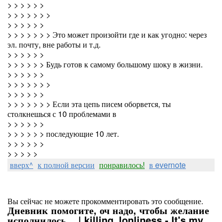
> > > > > >
> > > > > > >
> > > > > >
> > > > > > > Это может произойти где и как угодно: через
эл. почту, вне работы и т.д.
> > > > > >
> > > > > > Будь готов к самому большому шоку в жизни.
> > > > > >
> > > > > > >
> > > > > >
> > > > > > > Если эта цепь писем оборвется, ты
столкнешься с 10 проблемами в
> > > > > >
> > > > > > последующие 10 лет.
> > > > > >
> > > > >
вверх^
к полной версии
понравилось!
в evernote
Вы сейчас не можете прокомментировать это сообщение.
Дневник помогите, оч надо, чтобы желание
исполнилось... | killing_lonliness - It's my