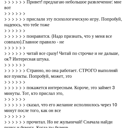
> > > > > > Привет! предлагаю небольшое развлечение: мне
вот
> > > > > >
> > > > > > прислали эту психологическую игру. Попробуй,
надеюсь, что тебе тоже
> > > > > >
> > > > > > понравится. (Надо признать, что у меня все
совпало).Главное правило - не
> > > > > >
> > > > > > читай все сразу! Читай по строчке и не дальше,
ок? Интересная штука.
> > > > > >
> > > > > > Странно, но она работает. СТРОГО выполняй
все пункты. Попробуй, может, это
> > > > > >
> > > > > > покажется интересным. Короче, это займет 3
минуты. Тот, кто прислал это,
> > > > > >
> > > > > > сказал, что его желание исполнилось через 10
минут после того, как он все
> > > > > >
> > > > > > прочитал. Но не жульничай! Сначала найди
ручку и бумагу. Когда ты будешь