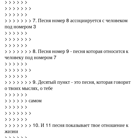
> > > > > >
> > > > > > >
> > > > > >
> > > > > > > 7. Песня номер 8 ассоциируется с человеком
под номером 3
> > > > > >
> > > > > > >
> > > > > >
> > > > > > > 8. Песня номер 9 - песня которая относится к
человеку под номером 7
> > > > > >
> > > > > > >
> > > > > >
> > > > > > > 9. Десятый пункт - это песня, которая говорит
о твоих мыслях, о тебе
> > > > > >
> > > > > > самом
> > > > > >
> > > > > > >
> > > > > >
> > > > > > > 10. И 11 песня показывает твое отношение к
жизни
> > > > > >