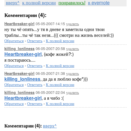
вверх^
к полной версии
понравилось!
в evernote
Комментарии (4):
05-05-2007-14:15
удалить
Heartbreaker-girl
ну ты чё опять...у тя в дневе я заметила одни твои
траблы...ты чё так незя...((( смотри на жизнь веселей:))
Обратиться
-
Ответить
-
К полной версии
06-05-2007-20:58
удалить
killing_lonliness
Heartbreaker-girl
, (кофе жокей?:)
я постараюсь....
Обратиться
-
Ответить
-
К полной версии
06-05-2007-21:38
удалить
Heartbreaker-girl
killing_lonliness
, да да я люблю кофе*)))
Обратиться
-
Ответить
-
К полной версии
06-05-2007-22:04
удалить
killing_lonliness
Heartbreaker-girl
, а я чибо :(
Обратиться
-
Ответить
-
К полной версии
Комментарии (4):
вверх^