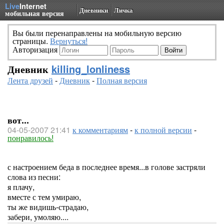
Live
Internet
Дневники
Личка
мобильная версия
Вы были перенаправлены на мобильную версию
страницы.
Вернуться!
Авторизация
Дневник
killing_lonliness
Лента друзей
-
Дневник
-
Полная версия
вот...
04-05-2007 21:41
к комментариям
-
к полной версии
-
понравилось!
с настроением беда в последнее время...в голове застряли
слова из песни:
я плачу,
вместе с тем умираю,
ты же видишь-страдаю,
забери, умоляю....