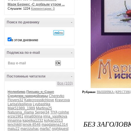
Марк Бернес -С добрым утром ...
Слушали: 1224
Комментарии: 0
Поиск по дневнику
-
в этом дневнике
Подписка по e-mail
-
Постоянные читатели
-
Все (103)
Нелюбима
Письма_к_Саше
Рубрики:
ВЫШИВКА (КРЕСТИК)/
Сундучок_чародейницы
Cherevko
Flovers32
Katecrossstichlove
Kravcova
LarisaVasiljeva
Lyubashka
MakS1989_1989
Martina25
Natusina_mama
Sergej34
TIYA
colnhe
erzsi1961
irina60irina
irina_vasilkova
irinairina
kapelka1232
kotyan2013
БЕЗ ЗАГОЛОВ
lenchiklit
lenok-8546
magdalena1314
malu22
marcizuhac
marfa7
nightguest