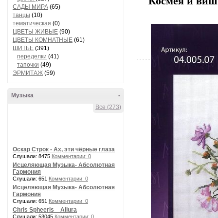
Космея и виш
САДЫ МИРА
(65)
танцы
(10)
тематическая
(0)
ЦВЕТЫ ЖИВЫЕ
(90)
ЦВЕТЫ КОМНАТНЫЕ
(61)
ШИТЬЕ
(391)
переделки
(41)
тапочки
(49)
ЭРМИТАЖ
(59)
Музыка
-
Все (273)
Оскар Строк - Ах, эти чёрные глаза
Слушали: 8475
Комментарии: 0
Исцеляющая Музыка- Абсолютная
Гармония
Слушали: 651
Комментарии: 0
Исцеляющая Музыка- Абсолютная
Гармония
Слушали: 651
Комментарии: 0
Chris Spheeris _ Allura
Слушали: 53045
Комментарии: 0