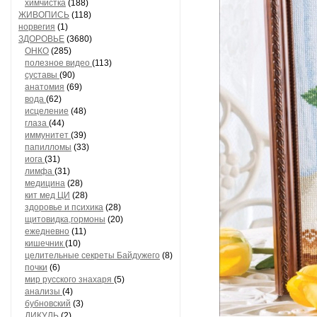
химчистка
(188)
ЖИВОПИСЬ
(118)
норвегия
(1)
ЗДОРОВЬЕ
(3680)
ОНКО
(285)
полезное видео
(113)
суставы
(90)
анатомия
(69)
вода
(62)
исцеление
(48)
глаза
(44)
иммунитет
(39)
папилломы
(33)
иога
(31)
лимфа
(31)
медицина
(28)
кит мед ЦИ
(28)
здоровье и психика
(28)
щитовидка,гормоны
(20)
ежедневно
(11)
кишечник
(10)
целительные секреты Байдужего
(8)
почки
(6)
мир русского знахаря
(5)
анализы
(4)
бубновский
(3)
ДИКУЛЬ
(2)