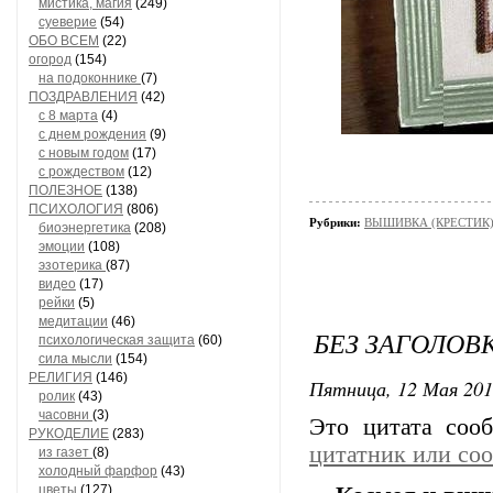
мистика, магия
(249)
суеверие
(54)
ОБО ВСЕМ
(22)
огород
(154)
на подоконнике
(7)
ПОЗДРАВЛЕНИЯ
(42)
с 8 марта
(4)
с днем рождения
(9)
с новым годом
(17)
с рождеством
(12)
ПОЛЕЗНОЕ
(138)
ПСИХОЛОГИЯ
(806)
Рубрики:
ВЫШИВКА (КРЕСТИК)/
биоэнергетика
(208)
эмоции
(108)
эзотерика
(87)
видео
(17)
рейки
(5)
медитации
(46)
БЕЗ ЗАГОЛОВ
психологическая защита
(60)
сила мысли
(154)
РЕЛИГИЯ
(146)
Пятница, 12 Мая 201
ролик
(43)
часовни
(3)
Это цитата со
РУКОДЕЛИЕ
(283)
цитатник или со
из газет
(8)
холодный фарфор
(43)
цветы
(127)