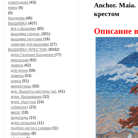
новогодние
(43)
Anchor. Maia.
юмор
(6)
крестом
(0)
бродилки
(46)
ВЫШИВКА
(407)
все о вышивке
(65)
Описание в
вышивка гладью.
(301)
вышивка лентами
(16)
рамочки для вышивки
(27)
ВЫШИВКА (КРЕСТИК)
(9332)
журн.Галерия Бродерия
(77)
жив.кошки
(62)
леврон
(62)
для кухни
(59)
химера
(53)
алиса
(51)
миниатюры
(50)
жур. Вышиты картины укр.
(41)
журн. Вышиванка
(32)
журн .Настуня
(24)
гоблензет
(23)
мегат
(18)
водопады
(15)
журн.польские
(11)
подбор ниток к схемам
(11)
программы
(6)