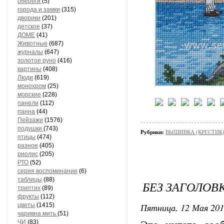
обереги
(5)
города и замки
(315)
дворики
(201)
детское
(37)
ДОМЕ
(41)
Животные
(687)
журналы
(647)
золотое руно
(416)
картины
(408)
Люди
(619)
монохром
(25)
морские
(228)
панели
(112)
панна
(44)
Пейзажи
(1576)
подушки
(743)
Рубрики:
ВЫШИВКА (КРЕСТИК)
птицы
(474)
разное
(405)
риолис
(205)
РТО
(52)
серия воспоминание
(6)
таблицы
(88)
БЕЗ ЗАГОЛОВ
триптих
(89)
фрукты
(112)
Пятница, 12 Мая 201
цветы
(1415)
чаривна мить
(51)
ЧИ
(83)