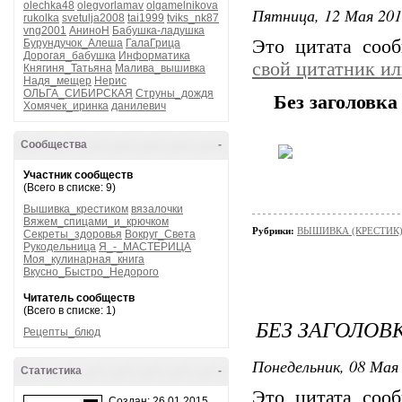
olechka48
olegvorlamav
olgamelnikova
Пятница, 12 Мая 201
rukolka
svetulja2008
tai1999
tviks_nk87
vng2001
АниноН
Бабушка-ладушка
Это цитата со
Бурундучок_Алеша
ГалаГрица
Дорогая_бабушка
Информатика
свой цитатник и
Княгиня_Татьяна
Малива_вышивка
Надя_мещер
Нерис
ОЛЬГА_СИБИРСКАЯ
Струны_дождя
Без заголовка
Хомячек_иринка
данилевич
Сообщества
-
Участник сообществ
(Всего в списке: 9)
Вышивка_крестиком
вязалочки
Вяжем_спицами_и_крючком
Рубрики:
ВЫШИВКА (КРЕСТИК)/
Секреты_здоровья
Вокруг_Света
Рукодельница
Я_-_МАСТЕРИЦА
Моя_кулинарная_книга
Вкусно_Быстро_Недорого
Читатель сообществ
(Всего в списке: 1)
БЕЗ ЗАГОЛОВ
Рецепты_блюд
Понедельник, 08 Мая 
Статистика
-
Это цитата со
Создан: 26.01.2015