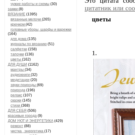
Это цитата со
чужие работы и схемы
(30)
цитатник или со
замки
(8)
ВЯЗАНИЕ
(1395)
цветы
вязанные мелочи
(265)
крючком
(42)
головные уборы, шарфы и варежки
(164)
для дома
(135)
журналы по вязанию
(51)
салфетки
(158)
1.
тапочки
(136)
цветы
(162)
ДЛЯ ДУШИ
(1162)
мантры
(34)
аудиокниги
(32)
медитации
(20)
звуки природы
(69)
природа
(196)
релакс
(107)
сказки
(145)
стихи
(368)
ДЛЯ СЕБЯ
(506)
красивые города
(9)
ДОМ УЮТ И ЭНЕРГЕТИКА
(429)
ремонт
(88)
чистка , энергетика
(17)