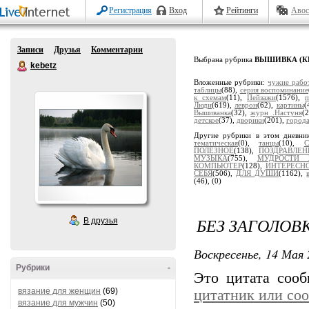
Регистрация
Вход
Рейтинги
Авос
Записи
Друзья
Комментарии
Выбрана рубрика
ВЫШИВКА (К
kebetz
Вложенные рубрики:
чужие рабо
таблицы
(88),
серия воспоминание
к схемам
(11),
Пейзажи
(1576),
п
Люди
(619),
леврон
(62),
картины
(
Вышиванка
(32),
журн .Настуня
(
детское
(37),
дворики
(201),
города
Другие рубрики в этом дневни
тематическая
(0),
танцы
(10),
ПОЛЕЗНОЕ
(138),
ПОЗДРАВЛЕН
МУЗЫКА
(755),
МУДРОСТИ 
КОМПЬЮТЕР
(128),
ИНТЕРЕСН
СЕБЯ
(506),
ДЛЯ ДУШИ
(1162),
(46),
(0)
БЕЗ ЗАГОЛОВ
В друзья
Воскресенье, 14 Мая 
Рубрики
-
Это цитата соо
вязание для женщин
(69)
цитатник или со
вязание для мужчин
(50)