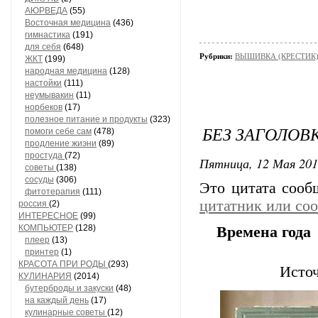
АЮРВЕДА
(55)
Восточная медицина
(436)
гимнастика
(191)
для себя
(648)
Рубрики:
ВЫШИВКА (КРЕСТИК)/
ЖКТ
(199)
народная медицина
(128)
настойки
(111)
неумывакин
(11)
норбеков
(17)
полезное питание и продукты
(323)
БЕЗ ЗАГОЛОВ
помоги себе сам
(478)
продление жиэни
(89)
простуда
(72)
Пятница, 12 Мая 201
советы
(138)
сосуды
(306)
Это цитата соо
фитотерапия
(111)
цитатник или со
россия
(2)
ИНТЕРЕСНОЕ
(99)
КОМПЬЮТЕР
(128)
Времена года
плеер
(13)
принтер
(1)
КРАСОТА ПРИ РОДЫ
(293)
Источ
КУЛИНАРИЯ
(2014)
бутерброды и закуски
(48)
на каждый день
(17)
кулинарные советы
(12)