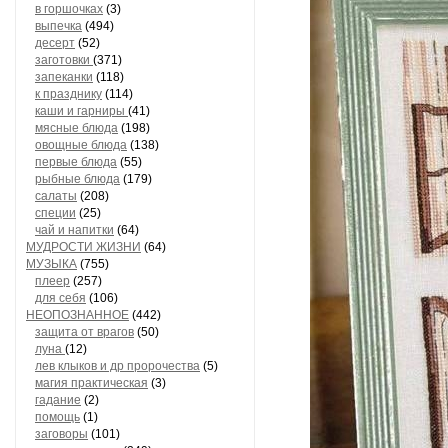
в горшочках
(3)
выпечка
(494)
десерт
(52)
заготовки
(371)
запеканки
(118)
к празднику
(114)
каши и гарниры
(41)
мясные блюда
(198)
овощные блюда
(138)
первые блюда
(55)
рыбные блюда
(179)
салаты
(208)
специи
(25)
чай и напитки
(64)
МУДРОСТИ ЖИЗНИ
(64)
МУЗЫКА
(755)
плеер
(257)
для себя
(106)
НЕОПОЗНАННОЕ
(442)
защита от врагов
(50)
луна
(12)
лев клыков и др пророчества
(5)
магия практическая
(3)
гадание
(2)
помощь
(1)
заговоры
(101)