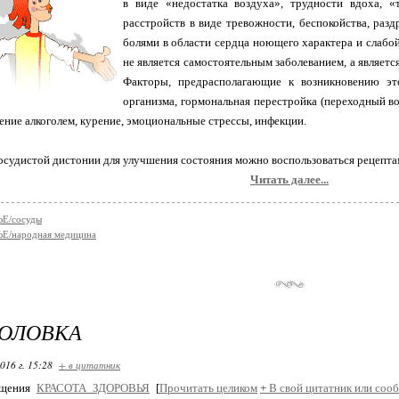
в виде «недостатка воздуха», трудности вдоха, 
расстройств в виде тревожности, беспокойства, раз
болями в области сердца ноющего характера и слабой
не является самостоятельным заболеванием, а являетс
Факторы, предрасполагающие к возникновению это
организма, гормональная перестройка (переходный воз
ение алкоголем, курение, эмоциональные стрессы, инфекции.
осудистой дистонии для улучшения состояния можно воспользоваться рецепт
Читать далее...
Е/сосуды
Е/народная медицина
ГОЛОВКА
016 г. 15:28
+ в цитатник
бщения
КРАСОТА_ЗДОРОВЬЯ
[
Прочитать целиком
+
В свой цитатник или соо