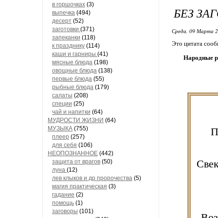
в горшочках
(3)
БЕЗ ЗА
выпечка
(494)
десерт
(52)
заготовки
(371)
Среда, 09 Марта 2
запеканки
(118)
Это цитата соо
к празднику
(114)
каши и гарниры
(41)
Народные р
мясные блюда
(198)
овощные блюда
(138)
первые блюда
(55)
рыбные блюда
(179)
салаты
(208)
специи
(25)
чай и напитки
(64)
МУДРОСТИ ЖИЗНИ
(64)
П
МУЗЫКА
(755)
плеер
(257)
для себя
(106)
НЕОПОЗНАННОЕ
(442)
Свек
защита от врагов
(50)
луна
(12)
лев клыков и др пророчества
(5)
магия практическая
(3)
гадание
(2)
помощь
(1)
заговоры
(101)
Воз