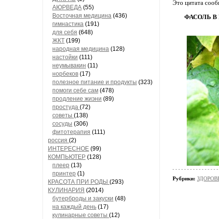
Это цитата соо
АЮРВЕДА
(55)
Восточная медицина
(436)
ФАСОЛЬ В
гимнастика
(191)
для себя
(648)
ЖКТ
(199)
народная медицина
(128)
настойки
(111)
неумывакин
(11)
норбеков
(17)
полезное питание и продукты
(323)
помоги себе сам
(478)
продление жиэни
(89)
простуда
(72)
советы
(138)
сосуды
(306)
фитотерапия
(111)
россия
(2)
ИНТЕРЕСНОЕ
(99)
КОМПЬЮТЕР
(128)
плеер
(13)
принтер
(1)
Рубрики:
ЗДОРОВЬ
КРАСОТА ПРИ РОДЫ
(293)
КУЛИНАРИЯ
(2014)
бутерброды и закуски
(48)
на каждый день
(17)
кулинарные советы
(12)