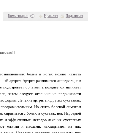
Комментарии
(
0
)
Нравится
Поделиться
бщество!
]
возникновения болей в ногах можно назвать
нный артрит. Артрит развивается исподволь, и в
е подозревает об этом, а позднее он начинает
ли, затем следует ограничение подвижности
 их формы. Лечение артрита и других суставных
 продолжительным. Но снять болевой симптом
к справиться с болью в суставах ног. Народной
ых и эффективных методов лечения суставных
ают мазями и маслами, накладывают на них
в ванне. Народные средства хороши тем, что