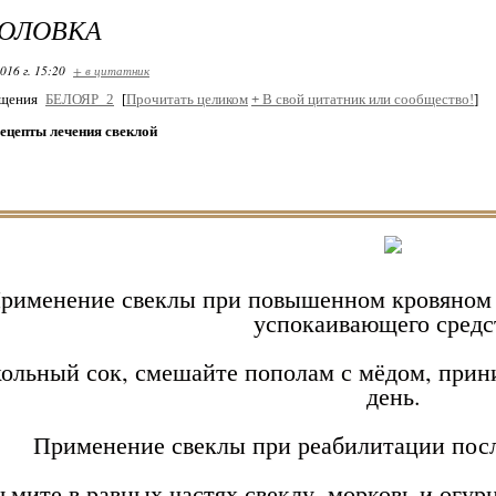
ГОЛОВКА
016 г. 15:20
+ в цитатник
бщения
БЕЛОЯР_2
[
Прочитать целиком
+
В свой цитатник или сообщество!
]
ецепты лечения свеклой
рименение свеклы при повышенном кровяном д
успокаивающего средс
ольный сок, смешайте пополам с мёдом, прини
день.
Применение свеклы при реабилитации посл
ьмите в равных частях свеклу, морковь и огур