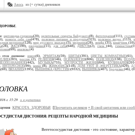
Авось
из (+ сутки) дневников
ЗДОРОВЬЕ
.
ки:
щитовидка,гормоны
(20),
целительные секреты Байдужего
(8),
фитотерапия
(111),
суста
6),
помоги себе сам
(478),
полезное питание и продукты
(323),
полезное видео
(113),
одная медицина
(128),
мир русского знахаря
(5),
медицина
(28),
лимфа
(31),
кишечник
(10)
ка
(28),
ЖКТ
(199),
ежедневно
(11),
для себя
(648),
ДИКУЛЬ
(2),
глаза
(44),
гимнастика
(
атомия
(69),
анализы
(4)
в этом дневнике:
юмор
(6),
ЭРМИТАЖ
(59),
ШИТЬЕ
(391),
ЦВЕТЫ КОМНАТНЫЕ
(61)
ДЕЛИЕ
(283),
россия
(2),
РЕЛИГИЯ
(146),
ПСИХОЛОГИЯ
(806),
ПОЛЕЗНОЕ
(138),
ПОЗДР
НЕОПОЗНАННОЕ
(442),
МУЗЫКА
(755),
МУДРОСТИ ЖИЗНИ
(64),
КУЛИНАРИЯ
(20
),
ИНТЕРЕСНОЕ
(99),
замки
(8),
ЖИВОПИСЬ
(118),
ДОМ УЮТ И ЭНЕРГЕТИКА
(429),
ДЛ
н
(69),
ВЯЗАНИЕ
(1395),
ВЫШИВКА (КРЕСТИК)
(9332),
ВЫШИВКА
(407),
бродилки
(46),
(0
ГОЛОВКА
016 г. 15:29
+ в цитатник
бщения
КРАСОТА_ЗДОРОВЬЯ
[
Прочитать целиком
+
В свой цитатник или соо
ОСУДИСТАЯ ДИСТОНИЯ: РЕЦЕПТЫ НАРОДНОЙ МЕДИЦИНЫ
Вегетососудистая дистония - это состояние, характ