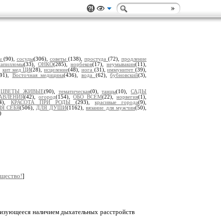
вы
(90),
сосуды
(306),
советы
(138),
простуда
(72),
продление
папилломы
(33),
ОНКО
(285),
норбеков
(17),
неумывакин
(11),
,
кит мед ЦИ
(28),
исцеление
(48),
иога
(31),
иммунитет
(39),
191),
Восточная медицина
(436),
вода
(62),
бубновский
(3),
,
ЦВЕТЫ ЖИВЫЕ
(90),
тематическая
(0),
танцы
(10),
САДЫ
АВЛЕНИЯ
(42),
огород
(154),
ОБО ВСЕМ
(22),
норвегия
(1),
14),
КРАСОТА ПРИ РОДЫ
(293),
красивые города
(9),
Я СЕБЯ
(506),
ДЛЯ ДУШИ
(1162),
вязание для мужчин
(50),
)
бщество!
]
еризующееся наличием дыхательных расстройств