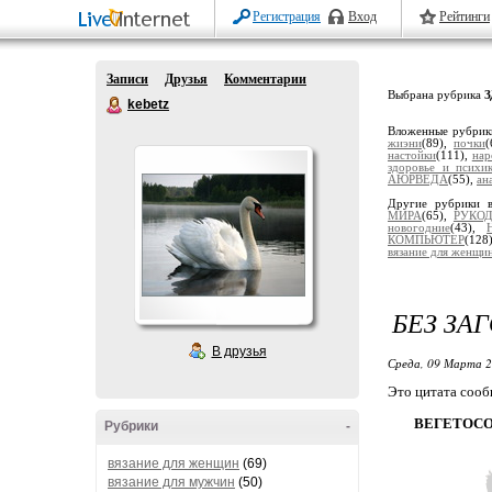
Регистрация
Вход
Рейтинги
Записи
Друзья
Комментарии
Выбрана рубрика
kebetz
Вложенные рубри
жиэни
(89),
почки
(
настойки
(111),
нар
здоровье и психи
АЮРВЕДА
(55),
ан
Другие рубрики 
МИРА
(65),
РУКО
новогодние
(43),
КОМПЬЮТЕР
(128
вязание для женщи
БЕЗ ЗА
В друзья
Среда, 09 Марта 2
Это цитата соо
ВЕГЕТОС
Рубрики
-
вязание для женщин
(69)
вязание для мужчин
(50)