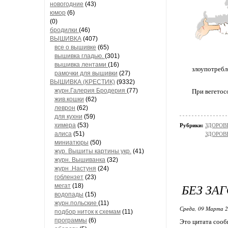
новогодние
(43)
юмор
(6)
(0)
бродилки
(46)
ВЫШИВКА
(407)
все о вышивке
(65)
вышивка гладью.
(301)
вышивка лентами
(16)
злоупотребл
рамочки для вышивки
(27)
ВЫШИВКА (КРЕСТИК)
(9332)
журн.Галерия Бродерия
(77)
При вегетос
жив.кошки
(62)
леврон
(62)
для кухни
(59)
химера
(53)
Рубрики:
ЗДОРОВЬ
алиса
(51)
ЗДОРОВЬ
миниатюры
(50)
жур. Вышиты картины укр.
(41)
журн. Вышиванка
(32)
журн .Настуня
(24)
гоблензет
(23)
БЕЗ ЗА
мегат
(18)
водопады
(15)
журн.польские
(11)
Среда, 09 Марта 2
подбор ниток к схемам
(11)
программы
(6)
Это цитата соо