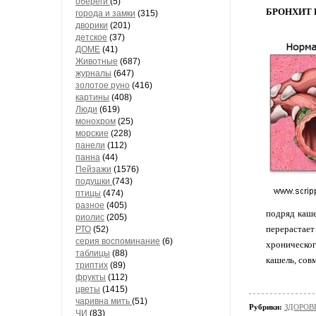
обереги
(5)
БРОНХИТ 
города и замки
(315)
дворики
(201)
детское
(37)
ДОМЕ
(41)
Животные
(687)
журналы
(647)
золотое руно
(416)
картины
(408)
Люди
(619)
монохром
(25)
морские
(228)
панели
(112)
панна
(44)
Пейзажи
(1576)
подушки
(743)
птицы
(474)
разное
(405)
подряд каше
риолис
(205)
перерастает
РТО
(52)
серия воспоминание
(6)
хроническог
таблицы
(88)
кашель, сов
триптих
(89)
фрукты
(112)
цветы
(1415)
чаривна мить
(51)
Рубрики:
ЗДОРОВЬ
ЧИ
(83)