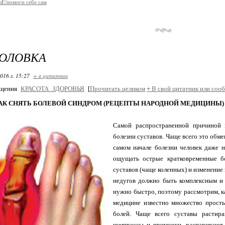
Е/помоги себе сам
ГОЛОВКА
016 г. 15:27
+ в цитатник
бщения
КРАСОТА_ЗДОРОВЬЯ
[
Прочитать целиком
+
В свой цитатник или соо
КАК СНЯТЬ БОЛЕВОЙ СИНДРОМ (РЕЦЕПТЫ НАРОДНОЙ МЕДИЦИНЫ)
Самой распространенной причиной 
болезни суставов. Чаще всего это обме
самом начале болезни человек даже н
ощущать острые кратковременные бо
суставов (чаще коленных) и изменение
недугов должно быть комплексным и
нужно быстро, поэтому рассмотрим, ка
медицине известно множество прост
болей. Чаще всего суставы растир
компрессы и примочки, распаривают 