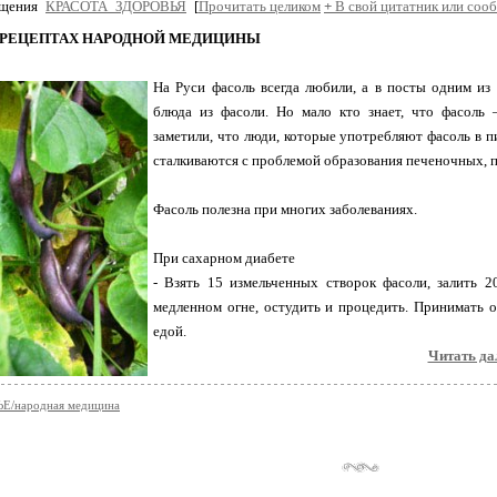
бщения
КРАСОТА_ЗДОРОВЬЯ
[
Прочитать целиком
+
В свой цитатник или соо
 РЕЦЕПТАХ НАРОДНОЙ МЕДИЦИНЫ
На Руси фасоль всегда любили, а в посты одним из
блюда из фасоли. Но мало кто знает, что фасоль 
заметили, что люди, которые употребляют фасоль в п
сталкиваются с проблемой образования печеночных, 
Фасоль полезна при многих заболеваниях.
При сахарном диабете
- Взять 15 измельченных створок фасоли, залить 2
медленном огне, остудить и процедить. Принимать о
едой.
Читать дал
Е/народная медицина