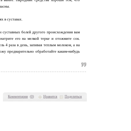
пасны.
х в суставах.
ли суставных болей другого происхождения вам
натрите его на мелкой терке и отожмите сок.
ь 4 раза в день, запивая теплым молоком, а на
Кожу предварительно обработайте каким-нибудь
Комментарии
(
0
)
Нравится
Поделиться