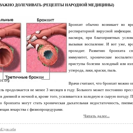
ВАЖНО ДОЛЕЧИВАТЬ (РЕЦЕПТЫ НАРОДНОЙ МЕДИЦИНЫ)
Бронхит обычно возникает во вре
респираторной вирусной инфекции.
насморк, при благоприятных услов
вызывая воспаление. И вот уже, вр
проходит. Развитию бронхита сп
иммунитет, хронические воспалите
приступы болезни холодный или изл
углерода, лаки, краски, пыль.
Врачи считают, что бронхит можно оп
ль продолжается не менее 3 месяцев в году. Больного может постоянно прес
 в дневной и ночной и, кроме того, усиливается в холодную и сырую погоду. 
о бронхита могут стать хроническая дыхательная недостаточность, пневмо
мещая лекарства с физиопроцедурами.
Читать далее...
Е/для себя