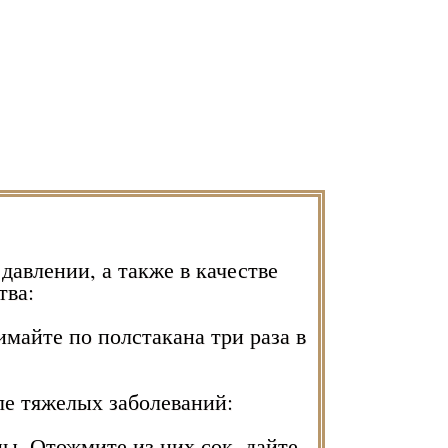
авлении, а также в качестве
тва:
майте по полстакана три раза в
е тяжелых заболеваний:
цы. Отожмите из них сок, дайте