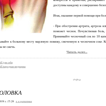
доступны каждому и совершенно безо
Итак, оказание первой помощи при боля
- При обострении артрита, артроза и
поможет чеснок. Почувствовав боль, 
Принимайте чесночный сок по 10 капел
ывайте к больному месту марлевую повязку, смоченную в чесночном соке. 
ы не сжечь.
Читать далее...
Е/для себя
Е/народная медицина
ГОЛОВКА
016 г. 15:26
+ в цитатник