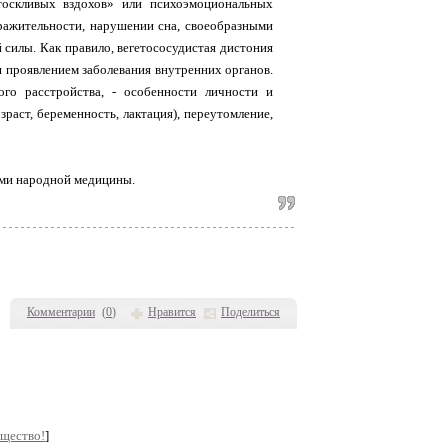
«тоскливых вздохов» или психоэмоциональных
дражительности, нарушении сна, своеобразными
 силы. Как правило, вегетососудистая дистония
я проявлением заболевания внутренних органов.
го расстройства, - особенности личности и
раст, беременность, лактация), переутомление,
ами народной медицины.
Комментарии
(
0
)
Нравится
Поделиться
бщество!
]