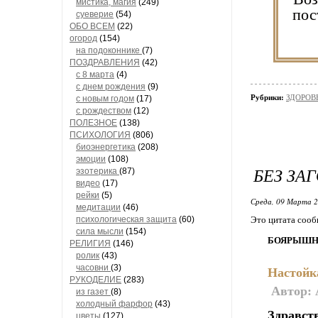
мистика, магия
(249)
пос
суеверие
(54)
ОБО ВСЕМ
(22)
огород
(154)
на подоконнике
(7)
Со
ПОЗДРАВЛЕНИЯ
(42)
ул
с 8 марта
(4)
с днем рождения
(9)
ул
Рубрики:
ЗДОРОВЬ
с новым годом
(17)
с рождеством
(12)
ПОЛЕЗНОЕ
(138)
ПСИХОЛОГИЯ
(806)
биоэнергетика
(208)
Све
эмоции
(108)
БЕЗ ЗА
эзотерика
(87)
видео
(17)
рейки
(5)
Среда, 09 Марта 2
медитации
(46)
психологическая защита
(60)
Это цитата соо
сила мысли
(154)
БОЯРЫШН
пр
РЕЛИГИЯ
(146)
ролик
(43)
часовни
(3)
Настойк
РУКОДЕЛИЕ
(283)
Автор:
из газет
(8)
холодный фарфор
(43)
Здравст
цветы
(127)