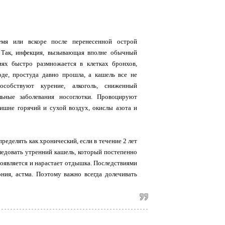
мя или вскоре после перенесенной острой
 Так, инфекция, вызывающая вполне обычный
иях быстро размножается в клетках бронхов,
оде, простуда давно прошла, а кашель все не
особствуют курение, алкоголь, сниженный
льные заболевания носоглотки. Провоцируют
ишне горячий и сухой воздух, окислы азота и
ределять как хронический, если в течение 2 лет
ледовать утренний кашель, который постепенно
Появляется и нарастает отдышка. Последствиями
ния, астма. Поэтому важно всегда долечивать