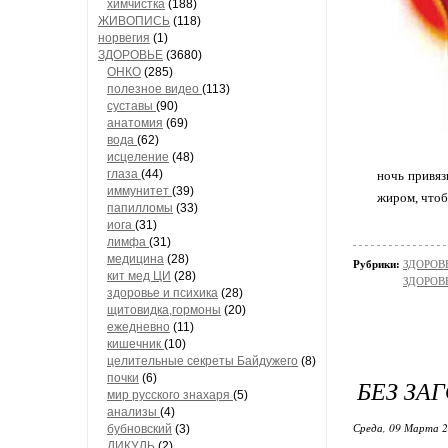
химчистка
(188)
ЖИВОПИСЬ
(118)
норвегия
(1)
ЗДОРОВЬЕ
(3680)
ОНКО
(285)
полезное видео
(113)
суставы
(90)
анатомия
(69)
вода
(62)
исцеление
(48)
глаза
(44)
ночь привяз
иммунитет
(39)
жиром, чтоб
папилломы
(33)
иога
(31)
лимфа
(31)
медицина
(28)
Рубрики:
ЗДОРОВЬ
кит мед ЦИ
(28)
ЗДОРОВЬ
здоровье и психика
(28)
щитовидка,гормоны
(20)
ежедневно
(11)
кишечник
(10)
целительные секреты Байдужего
(8)
почки
(6)
БЕЗ ЗА
мир русского знахаря
(5)
анализы
(4)
Среда, 09 Марта 2
бубновский
(3)
ДИКУЛЬ
(2)