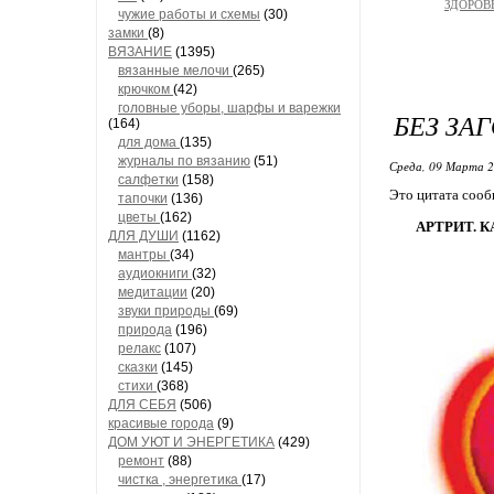
ЗДОРОВЬ
чужие работы и схемы
(30)
замки
(8)
ВЯЗАНИЕ
(1395)
вязанные мелочи
(265)
крючком
(42)
головные уборы, шарфы и варежки
БЕЗ ЗА
(164)
для дома
(135)
журналы по вязанию
(51)
Среда, 09 Марта 2
салфетки
(158)
Это цитата соо
тапочки
(136)
цветы
(162)
АРТРИТ. 
ДЛЯ ДУШИ
(1162)
мантры
(34)
аудиокниги
(32)
медитации
(20)
звуки природы
(69)
природа
(196)
релакс
(107)
сказки
(145)
стихи
(368)
ДЛЯ СЕБЯ
(506)
красивые города
(9)
ДОМ УЮТ И ЭНЕРГЕТИКА
(429)
ремонт
(88)
чистка , энергетика
(17)