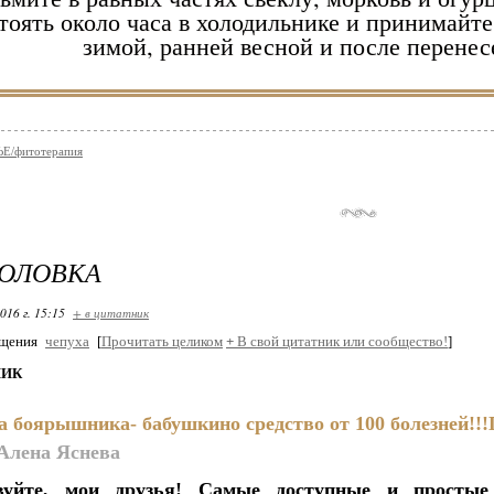
тоять около часа в холодильнике и принимайте 
зимой, ранней весной и после перене
к храните в холодильнике не больше суток. Зам
учшает состояние печени и пищеварительного 
учшает зрение. Особенно этот рецепт полезен 
Е/фитотерапия
Лечение свеклой воспален
жую кашицу корнеплодов периодически (по ме
язвам и опухолям.
ГОЛОВКА
Лечение свеклой анем
016 г. 15:15
+ в цитатник
бщения
чепуха
[
Прочитать целиком
+
В свой цитатник или сообщество!
]
Смесь соков из свеклы, моркови и редьки, вз
ИК
инимайте ежедневно по пол столовой ложки пе
месяцев.
а боярышника- бабушкино средство от 100 болезней!!
Алена Яснева
Применение при малокр
вуйте, мои друзья! Самые доступные и простые