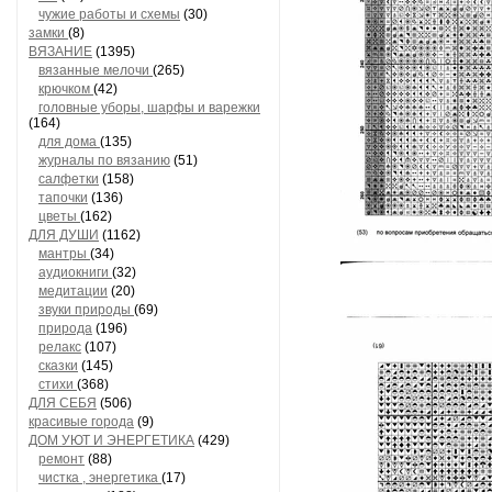
чужие работы и схемы
(30)
замки
(8)
ВЯЗАНИЕ
(1395)
вязанные мелочи
(265)
крючком
(42)
головные уборы, шарфы и варежки
(164)
для дома
(135)
журналы по вязанию
(51)
салфетки
(158)
тапочки
(136)
цветы
(162)
ДЛЯ ДУШИ
(1162)
мантры
(34)
аудиокниги
(32)
медитации
(20)
звуки природы
(69)
природа
(196)
релакс
(107)
сказки
(145)
стихи
(368)
ДЛЯ СЕБЯ
(506)
красивые города
(9)
ДОМ УЮТ И ЭНЕРГЕТИКА
(429)
ремонт
(88)
чистка , энергетика
(17)