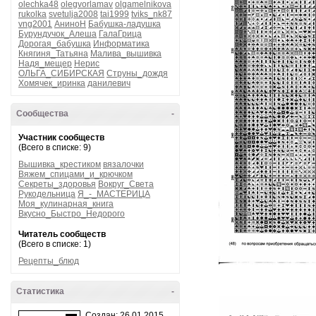
olechka48
olegvorlamav
olgamelnikova
rukolka
svetulja2008
tai1999
tviks_nk87
vng2001
АниноН
Бабушка-ладушка
Бурундучок_Алеша
ГалаГрица
Дорогая_бабушка
Информатика
Княгиня_Татьяна
Малива_вышивка
Надя_мещер
Нерис
ОЛЬГА_СИБИРСКАЯ
Струны_дождя
Хомячек_иринка
данилевич
Сообщества
-
Участник сообществ
(Всего в списке: 9)
Вышивка_крестиком
вязалочки
Вяжем_спицами_и_крючком
Секреты_здоровья
Вокруг_Света
Рукодельница
Я_-_МАСТЕРИЦА
Моя_кулинарная_книга
Вкусно_Быстро_Недорого
Читатель сообществ
(Всего в списке: 1)
Рецепты_блюд
Статистика
-
Создан: 26.01.2015