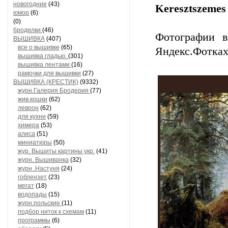
новогодние
(43)
Keresztszemes 
юмор
(6)
(0)
бродилки
(46)
Фотографии в
ВЫШИВКА
(407)
все о вышивке
(65)
Яндекс.Фотка
вышивка гладью.
(301)
вышивка лентами
(16)
рамочки для вышивки
(27)
ВЫШИВКА (КРЕСТИК)
(9332)
журн.Галерия Бродерия
(77)
жив.кошки
(62)
леврон
(62)
для кухни
(59)
химера
(53)
алиса
(51)
миниатюры
(50)
жур. Вышиты картины укр.
(41)
журн. Вышиванка
(32)
журн .Настуня
(24)
гоблензет
(23)
мегат
(18)
водопады
(15)
журн.польские
(11)
подбор ниток к схемам
(11)
программы
(6)