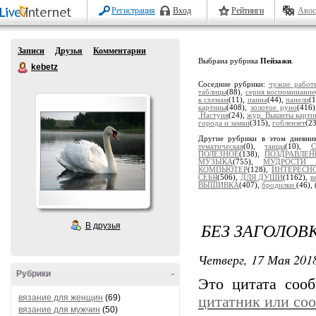
Регистрация
Вход
Рейтинги
Авос
Записи
Друзья
Комментарии
Выбрана рубрика
Пейзажи
.
kebetz
Соседние рубрики:
чужие работ
таблицы
(88),
серия воспоминание
к схемам
(11),
панна
(44),
панели
(
картины
(408),
золотое руно
(416
.Настуня
(24),
жур. Вышиты карти
города и замки
(315),
гоблензет
(2
Другие рубрики в этом дневни
тематическая
(0),
танцы
(10),
ПОЛЕЗНОЕ
(138),
ПОЗДРАВЛЕН
МУЗЫКА
(755),
МУДРОСТИ 
КОМПЬЮТЕР
(128),
ИНТЕРЕСН
СЕБЯ
(506),
ДЛЯ ДУШИ
(1162),
в
ВЫШИВКА
(407),
бродилки
(46),
БЕЗ ЗАГОЛОВ
В друзья
Четверг, 17 Мая 2018
Рубрики
-
Это цитата со
вязание для женщин
(69)
цитатник или со
вязание для мужчин
(50)