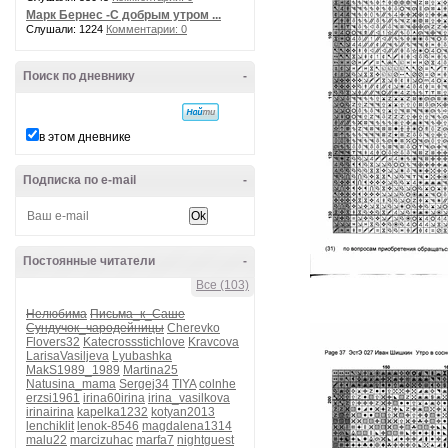
Марк Бернес -С добрым утром ...
Слушали: 1224
Комментарии: 0
Поиск по дневнику
-
в этом дневнике
Подписка по e-mail
-
Постоянные читатели
-
Все (103)
Нелюбима
Письма_к_Саше
Сундучок_чародейницы
Cherevko
Flovers32
Katecrossstichlove
Kravcova
LarisaVasiljeva
Lyubashka
MakS1989_1989
Martina25
Natusina_mama
Sergej34
TIYA
colnhe
erzsi1961
irina60irina
irina_vasilkova
irinairina
kapelka1232
kotyan2013
lenchiklit
lenok-8546
magdalena1314
malu22
marcizuhac
marfa7
nightguest