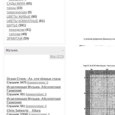
САДЫ МИРА
(65)
танцы
(10)
тематическая
(0)
ЦВЕТЫ ЖИВЫЕ
(90)
ЦВЕТЫ КОМНАТНЫЕ
(61)
ШИТЬЕ
(391)
переделки
(41)
тапочки
(49)
ЭРМИТАЖ
(59)
Музыка
-
Все (273)
Оскар Строк - Ах, эти чёрные глаза
Слушали: 8475
Комментарии: 0
Исцеляющая Музыка- Абсолютная
Гармония
Слушали: 651
Комментарии: 0
Исцеляющая Музыка- Абсолютная
Гармония
Слушали: 651
Комментарии: 0
Chris Spheeris _ Allura
Слушали: 53045
Комментарии: 0