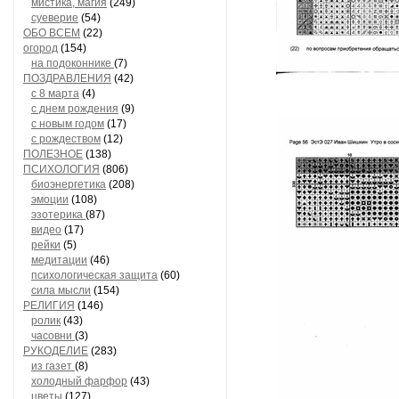
мистика, магия
(249)
суеверие
(54)
ОБО ВСЕМ
(22)
огород
(154)
на подоконнике
(7)
ПОЗДРАВЛЕНИЯ
(42)
с 8 марта
(4)
с днем рождения
(9)
с новым годом
(17)
с рождеством
(12)
ПОЛЕЗНОЕ
(138)
ПСИХОЛОГИЯ
(806)
биоэнергетика
(208)
эмоции
(108)
эзотерика
(87)
видео
(17)
рейки
(5)
медитации
(46)
психологическая защита
(60)
сила мысли
(154)
РЕЛИГИЯ
(146)
ролик
(43)
часовни
(3)
РУКОДЕЛИЕ
(283)
из газет
(8)
холодный фарфор
(43)
цветы
(127)