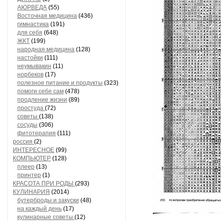
АЮРВЕДА
(55)
Восточная медицина
(436)
гимнастика
(191)
для себя
(648)
ЖКТ
(199)
народная медицина
(128)
настойки
(111)
неумывакин
(11)
норбеков
(17)
полезное питание и продукты
(323)
помоги себе сам
(478)
продление жиэни
(89)
простуда
(72)
советы
(138)
сосуды
(306)
фитотерапия
(111)
россия
(2)
ИНТЕРЕСНОЕ
(99)
КОМПЬЮТЕР
(128)
плеер
(13)
принтер
(1)
КРАСОТА ПРИ РОДЫ
(293)
КУЛИНАРИЯ
(2014)
бутерброды и закуски
(48)
на каждый день
(17)
кулинарные советы
(12)