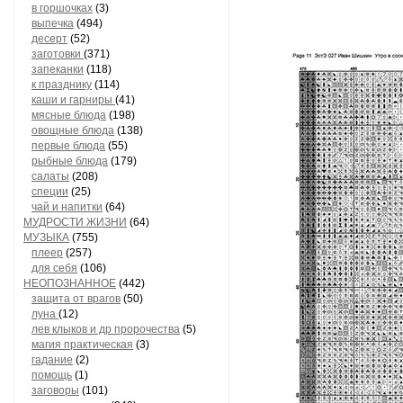
в горшочках
(3)
выпечка
(494)
десерт
(52)
заготовки
(371)
запеканки
(118)
к празднику
(114)
каши и гарниры
(41)
мясные блюда
(198)
овощные блюда
(138)
первые блюда
(55)
рыбные блюда
(179)
салаты
(208)
специи
(25)
чай и напитки
(64)
МУДРОСТИ ЖИЗНИ
(64)
МУЗЫКА
(755)
плеер
(257)
для себя
(106)
НЕОПОЗНАННОЕ
(442)
защита от врагов
(50)
луна
(12)
лев клыков и др пророчества
(5)
магия практическая
(3)
гадание
(2)
помощь
(1)
заговоры
(101)