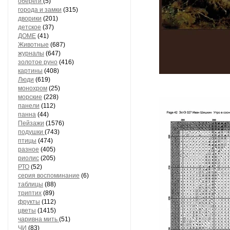
обереги
(5)
города и замки
(315)
дворики
(201)
детское
(37)
ДОМЕ
(41)
Животные
(687)
журналы
(647)
золотое руно
(416)
картины
(408)
Люди
(619)
монохром
(25)
морские
(228)
панели
(112)
панна
(44)
Пейзажи
(1576)
подушки
(743)
птицы
(474)
разное
(405)
риолис
(205)
РТО
(52)
серия воспоминание
(6)
таблицы
(88)
триптих
(89)
фрукты
(112)
цветы
(1415)
чаривна мить
(51)
ЧИ
(83)