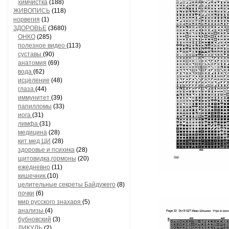
химчистка
(188)
ЖИВОПИСЬ
(118)
норвегия
(1)
ЗДОРОВЬЕ
(3680)
ОНКО
(285)
полезное видео
(113)
суставы
(90)
анатомия
(69)
вода
(62)
исцеление
(48)
глаза
(44)
иммунитет
(39)
папилломы
(33)
иога
(31)
лимфа
(31)
медицина
(28)
кит мед ЦИ
(28)
здоровье и психика
(28)
щитовидка,гормоны
(20)
ежедневно
(11)
кишечник
(10)
целительные секреты Байдужего
(8)
почки
(6)
мир русского знахаря
(5)
анализы
(4)
бубновский
(3)
ДИКУЛЬ
(2)