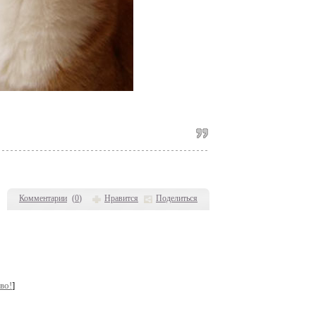
Комментарии
(
0
)
Нравится
Поделиться
во!
]