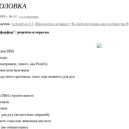
ГОЛОВКА
018 г. 16:33
+ в цитатник
бщения
Lebedeva-3-3
[
Прочитать целиком
+
В свой цитатник или сообщество!
]
фарфор": рецепты и окраска
 клея ПВА
 воды
 (например, такого, как Pond's)
рина (или вазелина)
курузного крахмала, плюс еще немного для рук
ея ПВА строительного
ахмала
ерина
ма для рук (желательно жирный)
ного сока или лимонная кислота
 (не обязательно)