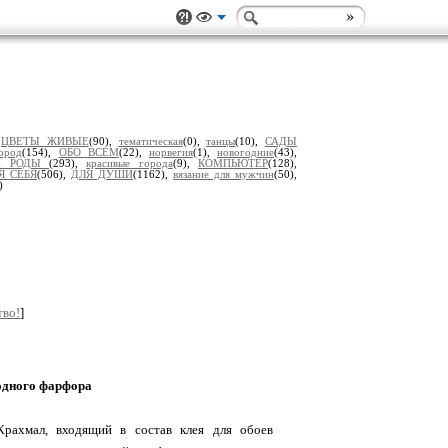
,
ЦВЕТЫ ЖИВЫЕ
(90),
тематическая
(0),
танцы
(10),
САДЫ
ород
(154),
ОБО ВСЕМ
(22),
норвегия
(1),
новогодние
(43),
РИ РОДЫ
(293),
красивые города
(9),
КОМПЬЮТЕР
(128),
Я СЕБЯ
(506),
ДЛЯ ДУШИ
(1162),
вязание для мужчин
(50),
)
тво!
]
одного фарфора
Крахмал, входящий в состав клея для обоев