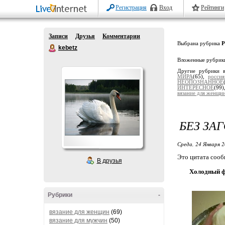
Регистрация
Вход
Рейтинги
Записи
Друзья
Комментарии
Выбрана рубрика
kebetz
Вложенные рубрик
Другие рубрики 
МИРА
(65),
росси
НЕОПОЗНАННОЕ
ИНТЕРЕСНОЕ
(99
вязание для женщи
БЕЗ ЗА
Среда, 24 Января 2
Это цитата соо
В друзья
Холодный ф
Рубрики
-
вязание для женщин
(69)
вязание для мужчин
(50)