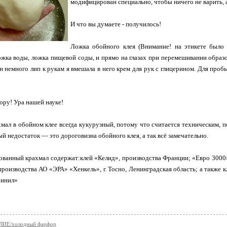
модифицирован специально, чтобы ничего не варить, а
И что вы думаете - получилось!
Ложка обойного клея (Внимание! на этикете было
ожка воды, ложка пищевой соды, и прямо на глазах при перемешивании обра
н немного лип к рукам я вмешала в него крем для рук с глицерином. Для проб
ору! Ура нашей науке!
хмал в обойном клее всегда кукурузный, потому что считается техническим, 
й недостаток — это дороговизна обойного клея, а так всё замечательно.
анный крахмал содержат:клей «Келид», производства Франции; «Евро 3000»
роизводства АО «ЭРА» «Хенкель», г. Тосно, Ленинградская область; а также 
Винил»
ИЕ/холодный фарфор