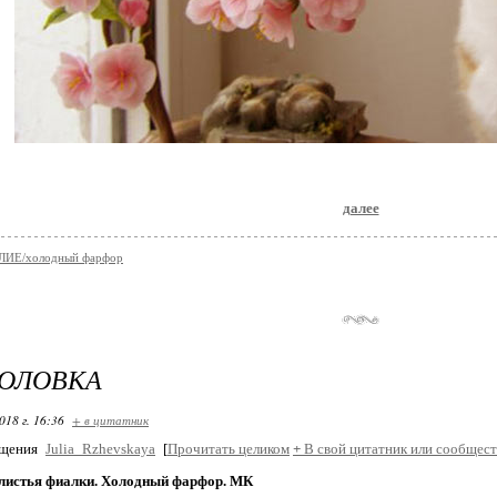
далее
ИЕ/холодный фарфор
ГОЛОВКА
018 г. 16:36
+ в цитатник
бщения
Julia_Rzhevskaya
[
Прочитать целиком
+
В свой цитатник или сообщест
листья фиалки. Холодный фарфор. МК