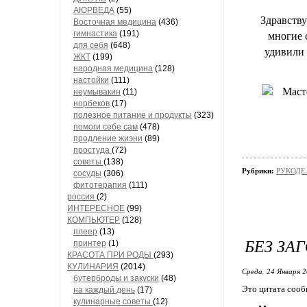
АЮРВЕДА
(55)
Здравству
Восточная медицина
(436)
гимнастика
(191)
многие 
для себя
(648)
удивили 
ЖКТ
(199)
народная медицина
(128)
настойки
(111)
неумывакин
(11)
норбеков
(17)
полезное питание и продукты
(323)
помоги себе сам
(478)
продление жиэни
(89)
простуда
(72)
советы
(138)
Рубрики:
РУКОДЕЛ
сосуды
(306)
фитотерапия
(111)
россия
(2)
ИНТЕРЕСНОЕ
(99)
КОМПЬЮТЕР
(128)
плеер
(13)
БЕЗ ЗА
принтер
(1)
КРАСОТА ПРИ РОДЫ
(293)
КУЛИНАРИЯ
(2014)
Среда, 24 Января 2
бутерброды и закуски
(48)
Это цитата соо
на каждый день
(17)
кулинарные советы
(12)