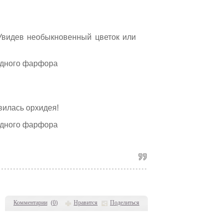
. Увидев необыкновенный цветок или
вилась орхидея!
Комментарии
(
0
)
Нравится
Поделиться