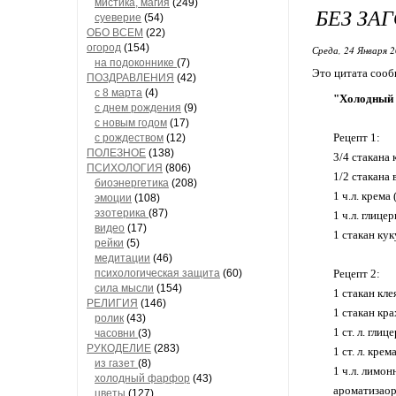
мистика, магия
(249)
БЕЗ ЗА
суеверие
(54)
ОБО ВСЕМ
(22)
огород
(154)
Среда, 24 Января 2
на подоконнике
(7)
Это цитата соо
ПОЗДРАВЛЕНИЯ
(42)
с 8 марта
(4)
"Холодный 
с днем рождения
(9)
с новым годом
(17)
Рецепт 1:
с рождеством
(12)
ПОЛЕЗНОЕ
(138)
3/4 стакана
ПСИХОЛОГИЯ
(806)
1/2 стакана
биоэнергетика
(208)
1 ч.л. крема
эмоции
(108)
эзотерика
(87)
1 ч.л. глице
видео
(17)
1 стакан ку
рейки
(5)
медитации
(46)
психологическая защита
(60)
Рецепт 2:
сила мысли
(154)
1 стакан кл
РЕЛИГИЯ
(146)
1 стакан кр
ролик
(43)
1 ст. л. глиц
часовни
(3)
РУКОДЕЛИЕ
(283)
1 ст. л. кре
из газет
(8)
1 ч.л. лимон
холодный фарфор
(43)
ароматизаор
цветы
(127)