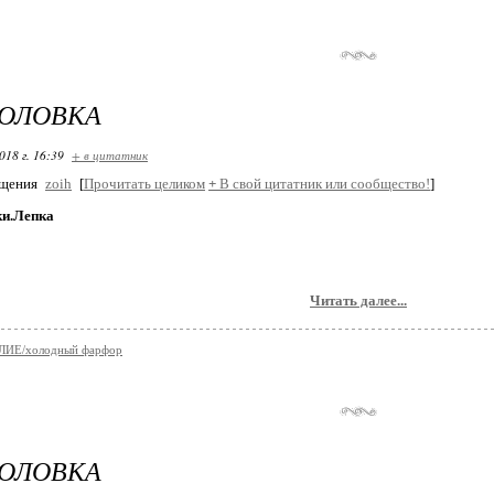
ГОЛОВКА
018 г. 16:39
+ в цитатник
бщения
zoih
[
Прочитать целиком
+
В свой цитатник или сообщество!
]
и.Лепка
Читать далее...
ИЕ/холодный фарфор
ГОЛОВКА