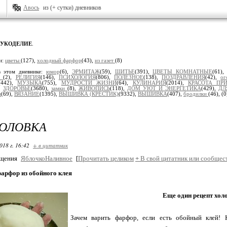
Авось
из (+ сутки) дневников
РУКОДЕЛИЕ
.
и:
цветы
(127),
холодный фарфор
(43),
из газет
(8)
в этом дневнике:
юмор
(6),
ЭРМИТАЖ
(59),
ШИТЬЕ
(391),
ЦВЕТЫ КОМНАТНЫЕ
(61)
я
(2),
РЕЛИГИЯ
(146),
ПСИХОЛОГИЯ
(806),
ПОЛЕЗНОЕ
(138),
ПОЗДРАВЛЕНИЯ
(42),
ог
(442),
МУЗЫКА
(755),
МУДРОСТИ ЖИЗНИ
(64),
КУЛИНАРИЯ
(2014),
КРАСОТА П
),
ЗДОРОВЬЕ
(3680),
замки
(8),
ЖИВОПИСЬ
(118),
ДОМ УЮТ И ЭНЕРГЕТИКА
(429),
ДЛ
н
(69),
ВЯЗАНИЕ
(1395),
ВЫШИВКА (КРЕСТИК)
(9332),
ВЫШИВКА
(407),
бродилки
(46),
(0
ГОЛОВКА
018 г. 16:42
+ в цитатник
бщения
ЯблочкоНаливное
[
Прочитать целиком
+
В свой цитатник или сообщес
арфор из обойного клея
Еще один рецепт хол
Зачем варить фарфор, если есть обойный клей! 