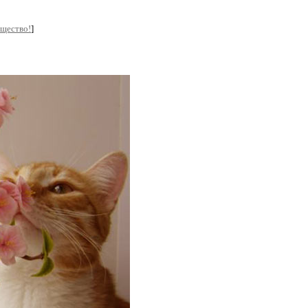
бщество!
]