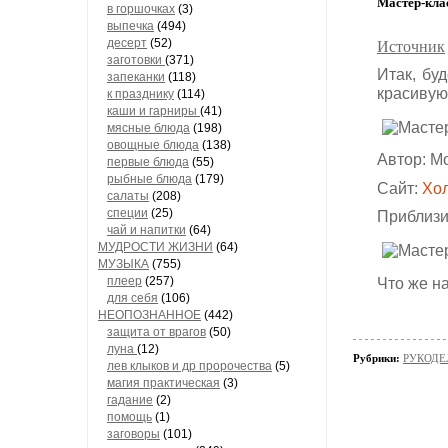
Мастер-кла
в горшочках
(3)
выпечка
(494)
десерт
(52)
Источник
заготовки
(371)
Итак, буд
запеканки
(118)
красивую
к празднику
(114)
каши и гарниры
(41)
мясные блюда
(198)
овощные блюда
(138)
Автор: М
первые блюда
(55)
рыбные блюда
(179)
Сайт:
Хо
салаты
(208)
специи
(25)
Приблизи
чай и напитки
(64)
МУДРОСТИ ЖИЗНИ
(64)
МУЗЫКА
(755)
плеер
(257)
Что же н
для себя
(106)
НЕОПОЗНАННОЕ
(442)
защита от врагов
(50)
луна
(12)
Рубрики:
РУКОДЕЛ
лев клыков и др пророчества
(5)
магия практическая
(3)
гадание
(2)
помощь
(1)
заговоры
(101)