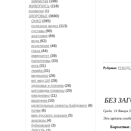
химчистка
(188)
ЖИВОПИСЬ
(118)
норвегия
(1)
ЗДОРОВЬЕ
(3680)
ОНКО
(285)
полезное видео
(113)
суставы
(90)
анатомия
(69)
вода
(62)
исцеление
(48)
глаза
(44)
иммунитет
(39)
папилломы
(33)
иога
(31)
Рубрики:
РУКОДЕЛ
лимфа
(31)
медицина
(28)
кит мед ЦИ
(28)
здоровье и психика
(28)
щитовидка,гормоны
(20)
ежедневно
(11)
БЕЗ ЗА
кишечник
(10)
целительные секреты Байдужего
(8)
почки
(6)
Среда, 24 Января 2
мир русского знахаря
(5)
Это цитата соо
анализы
(4)
бубновский
(3)
Бархатные 
ДИКУЛЬ
(2)