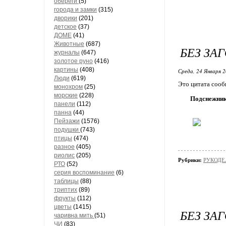
обереги
(5)
города и замки
(315)
дворики
(201)
детское
(37)
ДОМЕ
(41)
Животные
(687)
БЕЗ ЗА
журналы
(647)
золотое руно
(416)
картины
(408)
Среда, 24 Января 2
Люди
(619)
Это цитата соо
монохром
(25)
морские
(228)
Подснежник
панели
(112)
панна
(44)
Пейзажи
(1576)
подушки
(743)
птицы
(474)
разное
(405)
риолис
(205)
Рубрики:
РУКОДЕЛ
РТО
(52)
серия воспоминание
(6)
таблицы
(88)
триптих
(89)
фрукты
(112)
цветы
(1415)
БЕЗ ЗА
чаривна мить
(51)
ЧИ
(83)