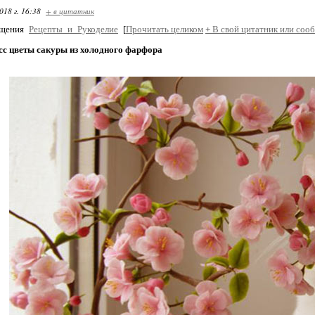
018 г. 16:38
+ в цитатник
бщения
Рецепты_и_Рукоделие
[
Прочитать целиком
+
В свой цитатник или соо
сс цветы сакуры из холодного фарфора