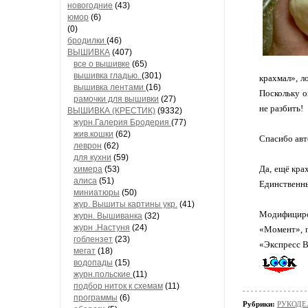
новогодние
(43)
юмор
(6)
(0)
бродилки
(46)
ВЫШИВКА
(407)
все о вышивке
(65)
вышивка гладью.
(301)
крахмал», л
вышивка лентами
(16)
Поскольку о
рамочки для вышивки
(27)
не разбить!
ВЫШИВКА (КРЕСТИК)
(9332)
журн.Галерия Бродерия
(77)
жив.кошки
(62)
Спасибо авт
леврон
(62)
для кухни
(59)
Да, ещё кра
химера
(53)
алиса
(51)
Единственны
миниатюры
(50)
жур. Вышиты картины укр.
(41)
Модифициров
журн. Вышиванка
(32)
журн .Настуня
(24)
«Момент», п
гоблензет
(23)
«Экспресс 
мегат
(18)
водопады
(15)
журн.польские
(11)
подбор ниток к схемам
(11)
программы
(6)
Рубрики:
РУКОДЕЛ