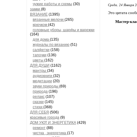
чужие работы и схемы
(30)
Среда, 24 Января 2
замки
(8)
Это цитата соо
ВЯЗАНИЕ
(1395)
вязанные мелочи
(265)
Мастер-кла
крючком
(42)
головные уборы, шарфы и варежки
(164)
для дома
(135)
журналы по вязанию
(51)
салфетки
(158)
тапочки
(136)
цветы
(162)
ДЛЯ ДУШИ
(1162)
мантры
(34)
аудиокниги
(32)
медитации
(20)
звуки природы
(69)
природа
(196)
релакс
(107)
сказки
(145)
стихи
(368)
ДЛЯ СЕБЯ
(506)
красивые города
(9)
ДОМ УЮТ И ЭНЕРГЕТИКА
(429)
ремонт
(88)
чистка , энергетика
(17)