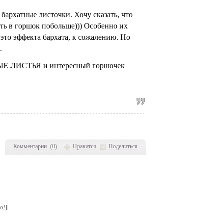
 бархатные листочки. Хочу сказать, что
ть в горшок побольше))) Особенно их
 это эффекта бархата, к сожалению. Но
.
Комментарии
(
0
)
Нравится
Поделиться
о!
]