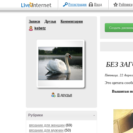
Регистрация
Вход
Рейтинги
Записи
Друзья
Комментарии
Создать дневник
kebetz
БЕЗ ЗА
Пятница, 22 Апрел
Это цитата соо
Вышитая п
В друзья
Рубрики
-
вязание для женщин
(69)
вязание для мужчин
(50)