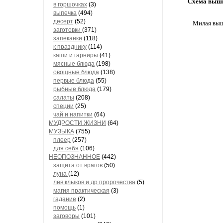
Схема выши
в горшочках
(3)
выпечка
(494)
десерт
(52)
Милая выши
заготовки
(371)
запеканки
(118)
к празднику
(114)
каши и гарниры
(41)
мясные блюда
(198)
овощные блюда
(138)
первые блюда
(55)
рыбные блюда
(179)
салаты
(208)
специи
(25)
чай и напитки
(64)
МУДРОСТИ ЖИЗНИ
(64)
МУЗЫКА
(755)
плеер
(257)
для себя
(106)
НЕОПОЗНАННОЕ
(442)
защита от врагов
(50)
луна
(12)
лев клыков и др пророчества
(5)
магия практическая
(3)
гадание
(2)
помощь
(1)
заговоры
(101)