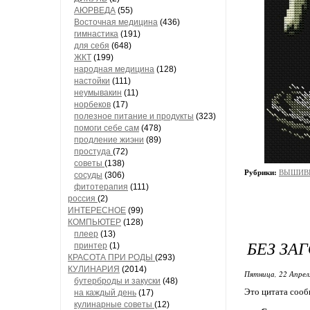
АЮРВЕДА
(55)
Восточная медицина
(436)
гимнастика
(191)
для себя
(648)
ЖКТ
(199)
народная медицина
(128)
настойки
(111)
неумывакин
(11)
норбеков
(17)
полезное питание и продукты
(323)
помоги себе сам
(478)
продление жиэни
(89)
простуда
(72)
советы
(138)
Рубрики:
ВЫШИВК
сосуды
(306)
фитотерапия
(111)
россия
(2)
ИНТЕРЕСНОЕ
(99)
КОМПЬЮТЕР
(128)
плеер
(13)
БЕЗ ЗА
принтер
(1)
КРАСОТА ПРИ РОДЫ
(293)
КУЛИНАРИЯ
(2014)
Пятница, 22 Апрел
бутерброды и закуски
(48)
Это цитата соо
на каждый день
(17)
кулинарные советы
(12)