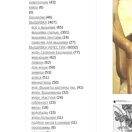
новогодние
(43)
юмор
(6)
(0)
бродилки
(46)
ВЫШИВКА
(407)
все о вышивке
(65)
вышивка гладью.
(301)
вышивка лентами
(16)
рамочки для вышивки
(27)
ВЫШИВКА (КРЕСТИК)
(9332)
журн.Галерия Бродерия
(77)
жив.кошки
(62)
леврон
(62)
для кухни
(59)
химера
(53)
алиса
(51)
миниатюры
(50)
жур. Вышиты картины укр.
(41)
журн. Вышиванка
(32)
журн .Настуня
(24)
гоблензет
(23)
мегат
(18)
водопады
(15)
журн.польские
(11)
подбор ниток к схемам
(11)
программы
(6)