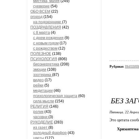
мистика, магия
(249)
суеверие
(54)
ОБО ВСЕМ
(22)
огород
(154)
на подоконнике
(7)
ПОЗДРАВЛЕНИЯ
(42)
с 8 марта
(4)
с днем рождения
(9)
с новым годом
(17)
с рождеством
(12)
ПОЛЕЗНОЕ
(138)
ПСИХОЛОГИЯ
(806)
биоэнергетика
(208)
Рубрики:
ВЫШИВК
эмоции
(108)
эзотерика
(87)
видео
(17)
рейки
(5)
медитации
(46)
психологическая защита
(60)
БЕЗ ЗА
сила мысли
(154)
РЕЛИГИЯ
(146)
ролик
(43)
Пятница, 22 Апрел
часовни
(3)
Это цитата соо
РУКОДЕЛИЕ
(283)
из газет
(8)
Хризантема
холодный фарфор
(43)
цветы
(127)