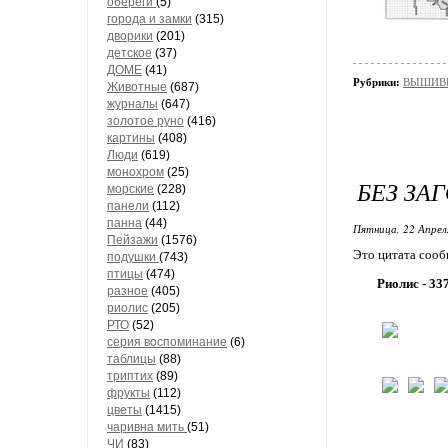
обереги
(5)
города и замки
(315)
дворики
(201)
детское
(37)
ДОМЕ
(41)
Рубрики:
ВЫШИВК
Животные
(687)
журналы
(647)
золотое руно
(416)
картины
(408)
Люди
(619)
монохром
(25)
БЕЗ ЗА
морские
(228)
панели
(112)
панна
(44)
Пятница, 22 Апрел
Пейзажи
(1576)
Это цитата соо
подушки
(743)
птицы
(474)
Риолис - 33
разное
(405)
риолис
(205)
РТО
(52)
серия воспоминание
(6)
таблицы
(88)
триптих
(89)
фрукты
(112)
цветы
(1415)
чаривна мить
(51)
ЧИ
(83)