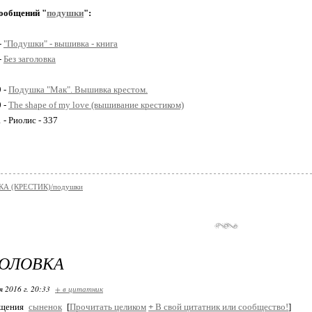
ообщений "
подушки
":
-
"Подушки" - вышивка - книга
-
Без заголовка
9 -
Подушка "Мак". Вышивка крестом.
0 -
The shape of my love (вышивание крестиком)
 - Риолис - 337
А (КРЕСТИК)/подушки
ГОЛОВКА
я 2016 г. 20:33
+ в цитатник
бщения
сыненок
[
Прочитать целиком
+
В свой цитатник или сообщество!
]