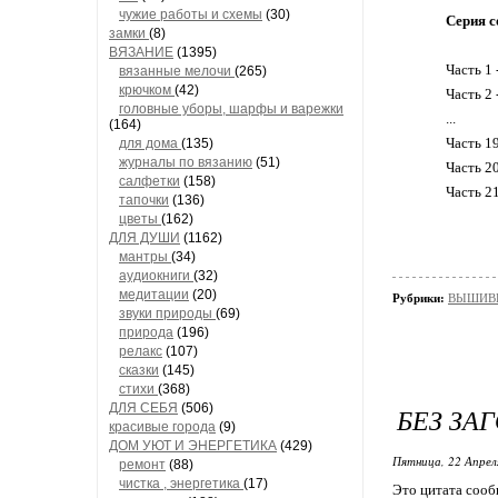
чужие работы и схемы
(30)
Серия с
замки
(8)
ВЯЗАНИЕ
(1395)
Часть 1 
вязанные мелочи
(265)
крючком
(42)
Часть 2 
головные уборы, шарфы и варежки
...
(164)
Часть 1
для дома
(135)
журналы по вязанию
(51)
Часть 2
салфетки
(158)
Часть 21
тапочки
(136)
цветы
(162)
ДЛЯ ДУШИ
(1162)
мантры
(34)
аудиокниги
(32)
медитации
(20)
Рубрики:
ВЫШИВК
звуки природы
(69)
природа
(196)
релакс
(107)
сказки
(145)
стихи
(368)
ДЛЯ СЕБЯ
(506)
БЕЗ ЗА
красивые города
(9)
ДОМ УЮТ И ЭНЕРГЕТИКА
(429)
Пятница, 22 Апрел
ремонт
(88)
чистка , энергетика
(17)
Это цитата соо