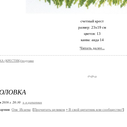
счетный крест
размер: 23х19 см
цветов: 13
канва: аида 14
Читать далее...
А (КРЕСТИК)/подушки
ГОЛОВКА
я 2016 г. 20:30
+ в цитатник
бщения
Оля_Исаева
[
Прочитать целиком
+
В свой цитатник или сообщество!
]