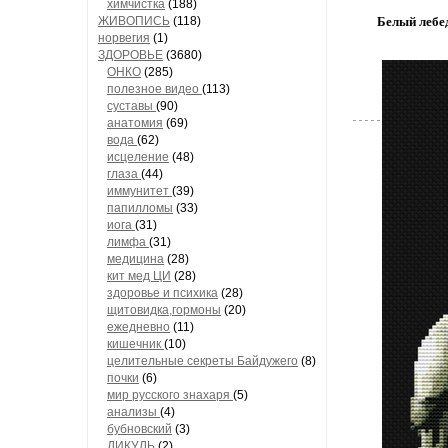
химчистка
(188)
ЖИВОПИСЬ
(118)
Белый лебе
норвегия
(1)
ЗДОРОВЬЕ
(3680)
ОНКО
(285)
полезное видео
(113)
суставы
(90)
анатомия
(69)
вода
(62)
исцеление
(48)
глаза
(44)
иммунитет
(39)
папилломы
(33)
иога
(31)
лимфа
(31)
медицина
(28)
кит мед ЦИ
(28)
здоровье и психика
(28)
щитовидка,гормоны
(20)
ежедневно
(11)
кишечник
(10)
целительные секреты Байдужего
(8)
почки
(6)
мир русского знахаря
(5)
анализы
(4)
бубновский
(3)
ДИКУЛЬ
(2)