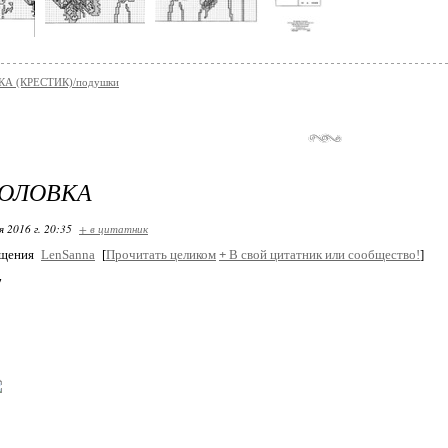
А (КРЕСТИК)/подушки
ГОЛОВКА
я 2016 г. 20:35
+ в цитатник
бщения
LenSanna
[
Прочитать целиком
+
В свой цитатник или сообщество!
]
7