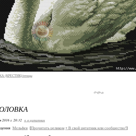
А (КРЕСТИК)/птицы
ГОЛОВКА
я 2016 г. 20:32
+ в цитатник
бщения
Мельфея
[
Прочитать целиком
+
В свой цитатник или сообщество!
]