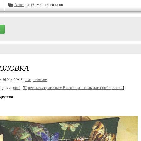
Авось
из (+ сутки) дневников
ГОЛОВКА
я 2016 г. 20:38
+ в цитатник
бщения
goel
[
Прочитать целиком
+
В свой цитатник или сообщество!
]
одушка