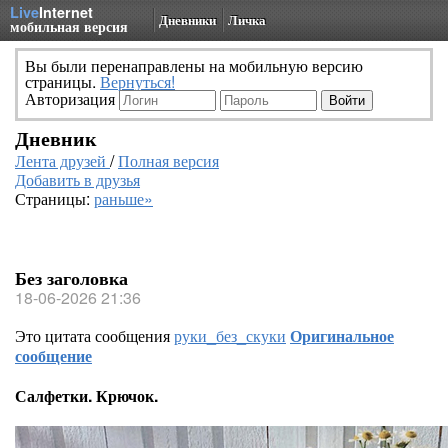
Live
Internet
Дневники
Личка
мобильная версия
Вы были перенаправлены на мобильную версию
страницы.
Вернуться!
Авторизация
Дневник
Лента друзей
/
Полная версия
Добавить в друзья
Страницы:
раньше»
Без заголовка
18-06-2026 21:36
Это цитата сообщения
руки_без_скуки
Оригинальное
сообщение
Салфетки. Крючок.