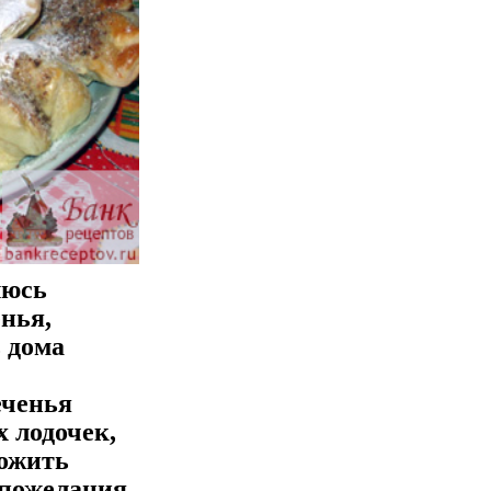
люсь
енья,
 дома
еченья
 лодочек,
ложить
 пожелания.