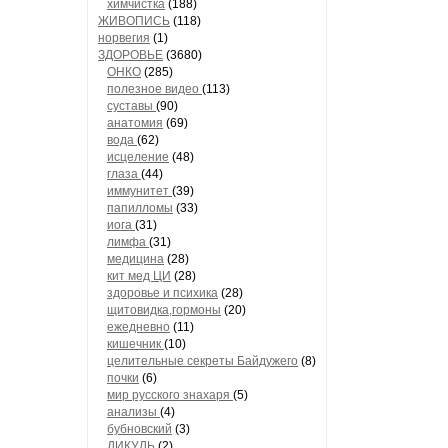
химчистка
(188)
ЖИВОПИСЬ
(118)
норвегия
(1)
ЗДОРОВЬЕ
(3680)
ОНКО
(285)
полезное видео
(113)
суставы
(90)
анатомия
(69)
вода
(62)
исцеление
(48)
глаза
(44)
иммунитет
(39)
папилломы
(33)
иога
(31)
лимфа
(31)
медицина
(28)
кит мед ЦИ
(28)
здоровье и психика
(28)
щитовидка,гормоны
(20)
ежедневно
(11)
кишечник
(10)
целительные секреты Байдужего
(8)
почки
(6)
мир русского знахаря
(5)
анализы
(4)
бубновский
(3)
ДИКУЛЬ
(2)