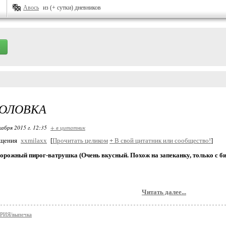
Авось
из (+ сутки) дневников
ГОЛОВКА
кабря 2015 г. 12:35
+ в цитатник
бщения
xxmilaxx
[
Прочитать целиком
+
В свой цитатник или сообщество!
]
рожный пирог-ватрушка (Очень вкусный. Похож на запеканку, только с биск
Читать далее...
ИЯ/выпечка