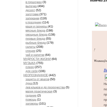
Выпечка дл
в горшочках
(3)
выпечка
(494)
десерт
(52)
заготовки
(371)
запеканки
(118)
к празднику
(114)
каши и гарниры
(41)
мясные блюда
(198)
овощные блюда
(138)
первые блюда
(55)
рыбные блюда
(179)
салаты
(208)
!
специи
(25)
чай и напитки
(64)
МУДРОСТИ ЖИЗНИ
(64)
WomanJou
МУЗЫКА
(755)
плеер
(257)
В
для себя
(106)
НЕОПОЗНАННОЕ
(442)
защита от врагов
(50)
луна
(12)
Ни
лев клыков и др пророчества
(5)
по
магия практическая
(3)
пр
гадание
(2)
помощь
(1)
пр
заговоры
(101)
пр