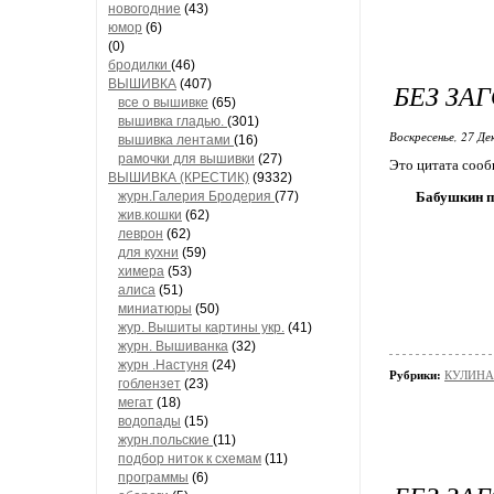
новогодние
(43)
юмор
(6)
(0)
бродилки
(46)
ВЫШИВКА
(407)
БЕЗ ЗА
все о вышивке
(65)
вышивка гладью.
(301)
Воскресенье, 27 Де
вышивка лентами
(16)
рамочки для вышивки
(27)
Это цитата соо
ВЫШИВКА (КРЕСТИК)
(9332)
журн.Галерия Бродерия
(77)
Бабушкин па
жив.кошки
(62)
леврон
(62)
для кухни
(59)
химера
(53)
алиса
(51)
миниатюры
(50)
жур. Вышиты картины укр.
(41)
журн. Вышиванка
(32)
журн .Настуня
(24)
Рубрики:
КУЛИНАР
гоблензет
(23)
мегат
(18)
водопады
(15)
журн.польские
(11)
подбор ниток к схемам
(11)
программы
(6)