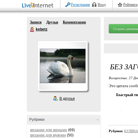
Регистрация
Вход
Рейтинги
Записи
Друзья
Комментарии
Создать дневник
kebetz
БЕЗ ЗА
Воскресенье, 27 Де
Это цитата соо
Быстрый тво
В друзья
,
Рубрики
-
вязание для женщин
(69)
Рубрики:
КУЛИНАР
вязание для мужчин
(50)