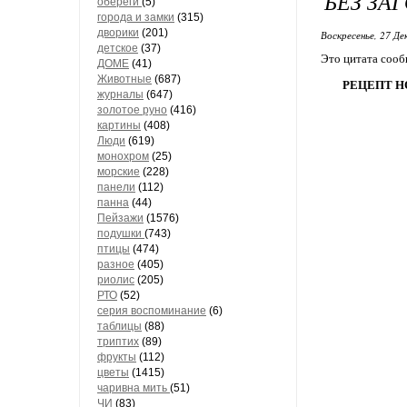
БЕЗ ЗА
обереги
(5)
города и замки
(315)
дворики
(201)
Воскресенье, 27 Де
детское
(37)
Это цитата соо
ДОМЕ
(41)
Животные
(687)
РЕЦЕПТ Н
журналы
(647)
золотое руно
(416)
картины
(408)
Люди
(619)
монохром
(25)
морские
(228)
панели
(112)
панна
(44)
Пейзажи
(1576)
подушки
(743)
птицы
(474)
разное
(405)
риолис
(205)
РТО
(52)
серия воспоминание
(6)
таблицы
(88)
триптих
(89)
фрукты
(112)
цветы
(1415)
чаривна мить
(51)
ЧИ
(83)