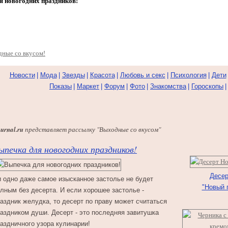
я новогодних праздников!
Новости
|
Мода
|
Звезды
|
Красота
|
Любовь и секс
|
Психология
|
Дети
Показы
|
Маркет
|
Форум
|
Фото
|
Знакомства
|
Гороскопы
rnal.ru
представляет рассылку
"Выходные со вкусом"
ыпечка для новогодних праздников!
Десер
 одно даже самое изысканное застолье не будет
"Новый 
лным без десерта. И если хорошее застолье -
аздник желудка, то десерт по праву может считаться
аздником души. Десерт - это последняя завитушка
аздничного узора кулинарии!