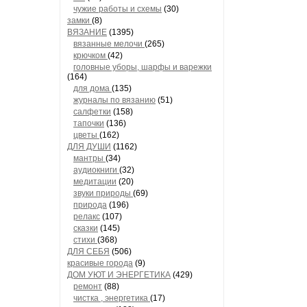
чужие работы и схемы
(30)
замки
(8)
ВЯЗАНИЕ
(1395)
вязанные мелочи
(265)
крючком
(42)
головные уборы, шарфы и варежки
(164)
для дома
(135)
журналы по вязанию
(51)
салфетки
(158)
тапочки
(136)
цветы
(162)
ДЛЯ ДУШИ
(1162)
мантры
(34)
аудиокниги
(32)
медитации
(20)
звуки природы
(69)
природа
(196)
релакс
(107)
сказки
(145)
стихи
(368)
ДЛЯ СЕБЯ
(506)
красивые города
(9)
ДОМ УЮТ И ЭНЕРГЕТИКА
(429)
ремонт
(88)
чистка , энергетика
(17)