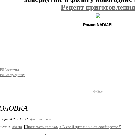
Рецепт приготовлени
Рамки NADIABI
ИЯ/выпечка
ИЯ/к празднику
ГОЛОВКА
кабря 2015 г. 12:32
+ в цитатник
бщения
sharm
[
Прочитать целиком
+
В свой цитатник или сообщество!
]