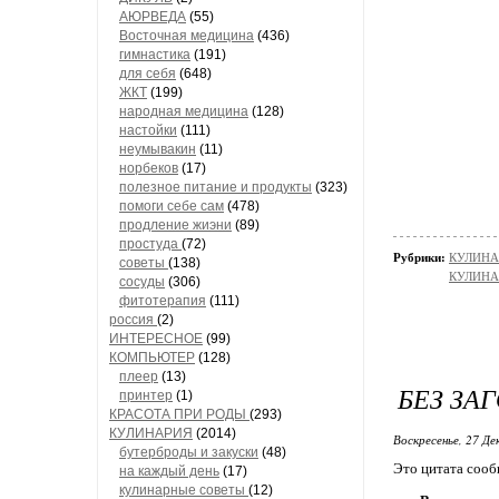
АЮРВЕДА
(55)
Восточная медицина
(436)
гимнастика
(191)
для себя
(648)
ЖКТ
(199)
народная медицина
(128)
настойки
(111)
неумывакин
(11)
норбеков
(17)
полезное питание и продукты
(323)
помоги себе сам
(478)
продление жиэни
(89)
простуда
(72)
Рубрики:
КУЛИНАР
советы
(138)
КУЛИНАР
сосуды
(306)
фитотерапия
(111)
россия
(2)
ИНТЕРЕСНОЕ
(99)
КОМПЬЮТЕР
(128)
плеер
(13)
БЕЗ ЗА
принтер
(1)
КРАСОТА ПРИ РОДЫ
(293)
КУЛИНАРИЯ
(2014)
Воскресенье, 27 Де
бутерброды и закуски
(48)
Это цитата соо
на каждый день
(17)
кулинарные советы
(12)