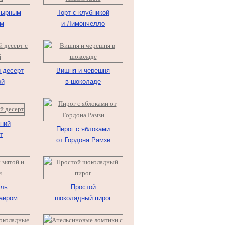
сырным
Торт с клубникой
м
и Лимончелло
 десерт
Вишня и черешня
ой
в шоколаде
ний
Пирог с яблоками
т
от Гордона Рамзи
ль
Простой
 аиром
шоколадный пирог