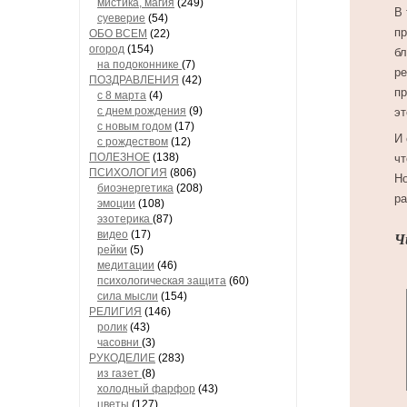
мистика, магия
(249)
В 
суеверие
(54)
пр
ОБО ВСЕМ
(22)
огород
(154)
бл
на подоконнике
(7)
ре
ПОЗДРАВЛЕНИЯ
(42)
пр
с 8 марта
(4)
с днем рождения
(9)
эт
с новым годом
(17)
И 
с рождеством
(12)
ПОЛЕЗНОЕ
(138)
чт
ПСИХОЛОГИЯ
(806)
Но
биоэнергетика
(208)
ра
эмоции
(108)
эзотерика
(87)
видео
(17)
Ч
рейки
(5)
медитации
(46)
психологическая защита
(60)
сила мысли
(154)
РЕЛИГИЯ
(146)
ролик
(43)
часовни
(3)
РУКОДЕЛИЕ
(283)
из газет
(8)
холодный фарфор
(43)
цветы
(127)