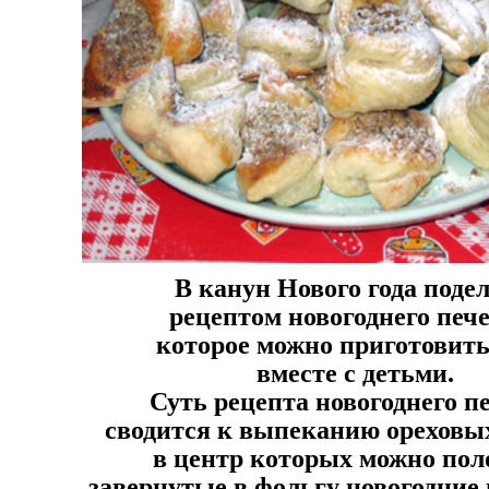
В канун Нового года поде
рецептом новогоднего печ
которое можно приготовить
вместе с детьми.
Суть рецепта новогоднего п
сводится к выпеканию ореховых
в центр которых можно по
завернутые в фольгу новогодние