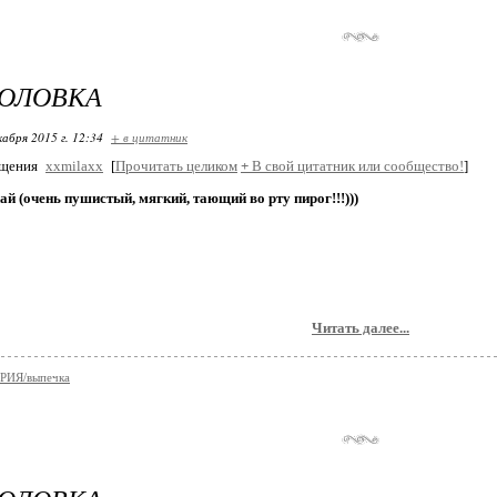
ГОЛОВКА
кабря 2015 г. 12:34
+ в цитатник
бщения
xxmilaxx
[
Прочитать целиком
+
В свой цитатник или сообщество!
]
й (очень пушистый, мягкий, тающий во рту пирог!!!)))
Читать далее...
ИЯ/выпечка