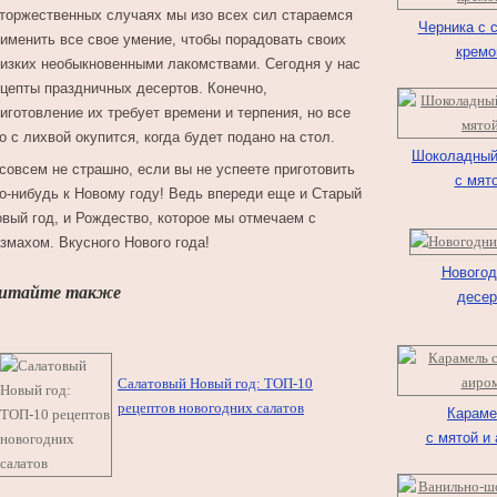
торжественных случаях мы изо всех сил стараемся
Черника с 
именить все свое умение, чтобы порадовать своих
кремо
изких необыкновенными лакомствами. Сегодня у нас
цепты праздничных десертов. Конечно,
иготовление их требует времени и терпения, но все
о с лихвой окупится, когда будет подано на стол.
Шоколадный
совсем не страшно, если вы не успеете приготовить
с мят
о-нибудь к Новому году! Ведь впереди еще и Старый
вый год, и Рождество, которое мы отмечаем с
змахом. Вкусного Нового года!
Новогод
итайте также
десер
Салатовый Новый год: ТОП-10
рецептов новогодних салатов
Караме
с мятой и