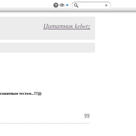
Цитатник kebetz
витным тестом...!!!)))