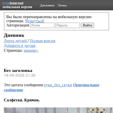
Live
Internet
Дневники
Личка
мобильная версия
Вы были перенаправлены на мобильную версию
страницы.
Вернуться!
Авторизация
Дневник
Лента друзей
/
Полная версия
Добавить в друзья
Страницы:
раньше»
Без заголовка
18-06-2026 21:36
Это цитата сообщения
руки_без_скуки
Оригинальное
сообщение
Салфетки. Крючок.