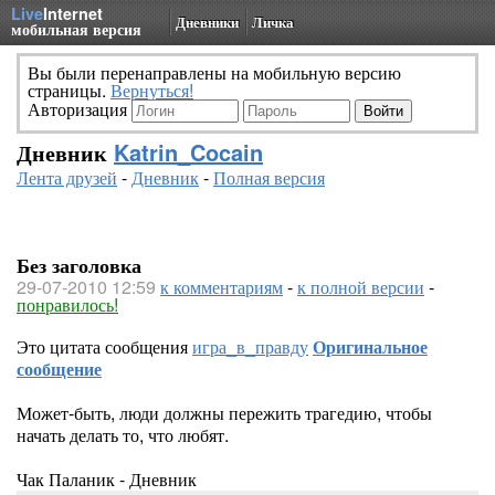
Live
Internet
Дневники
Личка
мобильная версия
Вы были перенаправлены на мобильную версию
страницы.
Вернуться!
Авторизация
Дневник
Katrin_Cocain
Лента друзей
-
Дневник
-
Полная версия
Без заголовка
29-07-2010 12:59
к комментариям
-
к полной версии
-
понравилось!
Это цитата сообщения
игра_в_правду
Оригинальное
сообщение
Может-быть, люди должны пережить трагедию, чтобы
начать делать то, что любят.
Чак Паланик - Дневник