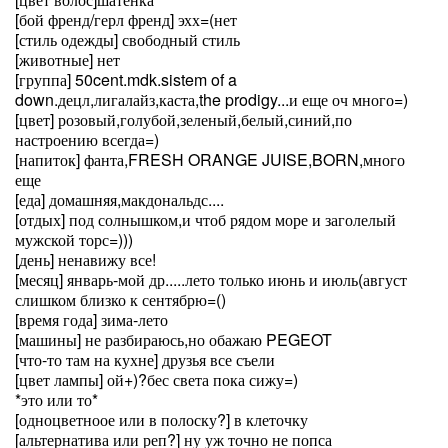
[бой френд/герл френд] эхх=(нет
[стиль одежды] свободный стиль
[животные] нет
[группа] 50cent.mdk.sistem of a
down.децл,лигалайз,каста,the prodigy...и еще оч много=)
[цвет] розовый,голубой,зеленый,белый,синий,по
настроению всегда=)
[напиток] фанта,FRESH ORANGE JUISE,BORN,много
еще
[еда] домашняя,макдональдс....
[отдых] под солнышком,и чтоб рядом море и заголелый
мужской торс=)))
[день] ненавижу все!
[месяц] январь-мой др.....лето только июнь и июль(август
слишком близко к сентябрю=()
[время года] зима-лето
[машины] не разбираюсь,но обажаю PEGEOT
[что-то там на кухне] друзья все съели
[цвет лампы] ой+)?бес света пока сижу=)
*это или то*
[одноцветноое или в полоску?] в клеточку
[альтернатива или реп?] ну уж точно не попса