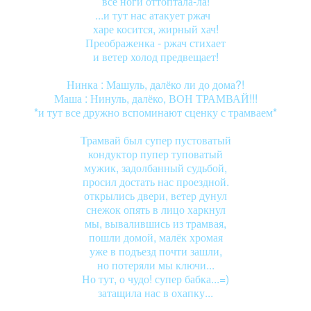
все ноги оттоптала-ла!
...и тут нас атакует ржач
харе косится, жирный хач!
Преображенка - ржач стихает
и ветер холод предвещает!
Нинка : Машуль, далёко ли до дома?!
Маша : Нинуль, далёко, ВОН ТРАМВАЙ!!!
*и тут все дружно вспоминают сценку с трамваем*
Трамвай был супер пустоватый
кондуктор пупер туповатый
мужик, задолбанный судьбой,
просил достать нас проездной.
открылись двери, ветер дунул
снежок опять в лицо харкнул
мы, вывалившись из трамвая,
пошли домой, малёк хромая
уже в подъезд почти зашли,
но потеряли мы ключи...
Но тут, о чудо! супер бабка...=)
затащила нас в охапку...