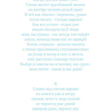
Снова звенит задолбавший звонок
на алгебре тухнуть целый урок!
И всё как обычно : перемены, уроки
Тесты писать - столько мароки!
Как все устали - отдых уже
пошли посидеть на 2 этаже
кому мы нужны - нас всегда там найдёт
никто, никогда мимо нас не пройдёт
Поели, поржали - решили свалить
с тенью простившись спускаемся вниз
на улице и ветер и снег и метель
снег расстелил повсюду постель!
Выйдя из школы на остановку нас сдуло -
мало поели - какие ж мы дуры!
II
Стоять под снегом хорошо
но хочется уже в метро
снежок летит в лицо толпой
не терпится уже домой
замерзли руки, мерзнет нос