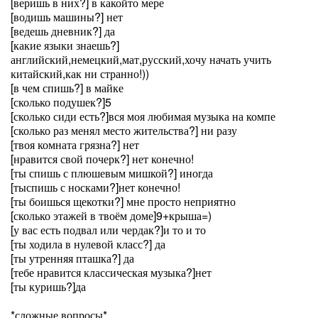
[веришь в них?] в какойто мере
[водишь машины?] нет
[ведешь дневник?] да
[какие языки знаешь?]
английский,немецкий,мат,русский,хочу начать учить
китайский,как ни странно!))
[в чем спишь?] в майке
[сколько подушек?]5
[сколько сиди есть?]вся моя любимая музыка на компе
[сколько раз менял место жительства?] ни разу
[твоя комната грязна?] нет
[нравится свой почерк?] нет конечно!
[ты спишь с плюшевым мишкой?] иногда
[тыспишь с носками?]нет конечно!
[ты боишься щекотки?] мне просто неприятно
[сколько этажей в твоём доме]9+крыша=)
[у вас есть подвал или чердак?]и то и то
[ты ходила в нулевой класс?] да
[ты утренняя пташка?] да
[тебе нравится классическая музыка?]нет
[ты куришь?]да
*сложные вопросы*