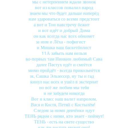
мы с нетерпением ждали звонок
вот из классов повалил народ
знаем мы что будет дальше наперёд
нам здароваться со всеми предстоит
а вот и Тон навстречу бежит
и вот идёт и добрый Дима
он как всегда нас всех обнимет
за ним и Лёха - пофигист
и Мишка наш баскетболист
11А забыть нам нельзя
во-первых там Нинкин любимый Сава
далее Пастух идёт и смеётся
мимо пройдёт - всегда прикольнётся
эх, Сашка Эльзессер, ну ты и гад
кинул нас всех и ушёл в экстернат
но всё же любим мы тебя
и не забудем никогда
Вот и класс наш валит напролом,
Вася и Костя, Петяй с Костылём!
Следом за ними девчёнки идут
ТЕНЬ рядом с ними, кто знает - поймут!
ТЕНЬ - есть на свете существо
как же достать может оно!