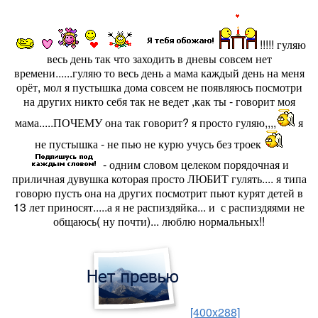
!!!!! гуляю
весь день так что заходить в дневы совсем нет
времени......гуляю то весь день а мама каждый день на меня
орёт, мол я пустышка дома совсем не появляюсь посмотри
на других никто себя так не ведет ,как ты - говорит моя
мама.....ПОЧЕМУ она так говорит? я просто гуляю,,,,
я
не пустышка - не пью не курю учусь без троек
- одним словом целеком порядочная и
приличная дувушка которая просто ЛЮБИТ гулять.... я типа
говорю пусть она на других посмотрит пьют курят детей в
13 лет приносят.....а я не распиздяйка... и с распиздяями не
общаюсь( ну почти)... люблю нормальных!!
[400x288]