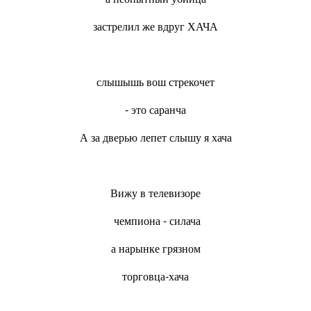
застрелил же вдруг ХАЧА
слышышь вош стрекочет
- это саранча
А за дверью лепет слышу я хача
Вижу в телевизоре
чемпиона - силача
а нарынке грязном
торговца-хача