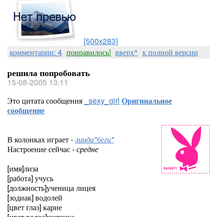
[500x283]
комментарии: 4
понравилось!
вверх^
к полной версии
решила попробовать
15-08-2005 13:11
Это цитата сообщения
_sexy_girl
Оригинальное
сообщение
В колонках играет -
линда"беги"
Настроение сейчас -
средне
[имя]лиза
[работа] учусь
[должность]ученица лицея
[зодиак] водолей
[цвет глаз] карие
[цвет волос]шатенка