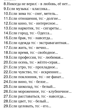
8.Никогда не верил: - в любовь, её нет...
9.Если музыка: - классика...
10.Если зима то: - снег, метель...
11.Если отношения, то: - долгие...
12.Если кино, то: - интересное...
13.Если наркотик, то: - сигареты...
14.Если город, то: - Одесса...
15.Если брак, то: - навсегда...
16.Если одежда то: - экстравагантная...
17.Если жить, то: - вечно...
18.Если время, то: - свободное...
19.Если профессия, то: - любимая...
20.Если осень, то: - жёлто-серая...
21.Если утро, то: - прохладное...
22.Если чувство, то: - искреннее...
23.Если поклонник, то: - не фанат...
24.Если вино, то: - белое...
25.Если шоколад, то: - белый...
26.Если мороженное, то: - клубничное...
27.Если расставаться, то: - навсегда...
28.Если цвет, то: - белый...
29.Если целовать, то: - его...