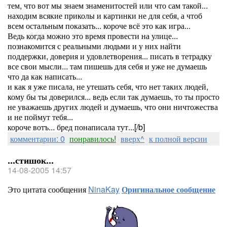
тем, что вот мы знаем знаменитостей или что сам такой...
находим всякие приколы и картинки не для себя, а чтоб
всем остальным показать... короче всё это как игра...
Ведь когда можно это время провести на улице...
познакомится с реальными людьми и у них найти
поддержки, доверия и удовлетворения... писать в тетрадку
все свои мысли... там пишешь для себя и уже не думаешь
что да как написать...
и как я уже писала, не утешать себя, что нет таких людей,
кому бы ты доверился... ведь если так думаешь, то ты просто
не уважаешь других людей и думаешь, что они ничтожества
и не поймут тебя...
короче вотъ... бред понаписала тут...[/b]
комментарии: 0
понравилось!
вверх^
к полной версии
...стишок...
14-08-2005 14:57
Это цитата сообщения
NinaKay
Оригинальное сообщение