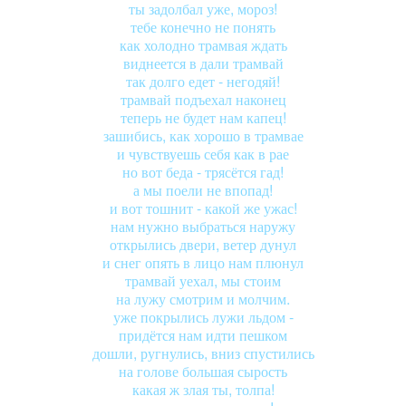
ты задолбал уже, мороз!
тебе конечно не понять
как холодно трамвая ждать
виднеется в дали трамвай
так долго едет - негодяй!
трамвай подъехал наконец
теперь не будет нам капец!
зашибись, как хорошо в трамвае
и чувствуешь себя как в рае
но вот беда - трясётся гад!
а мы поели не впопад!
и вот тошнит - какой же ужас!
нам нужно выбраться наружу
открылись двери, ветер дунул
и снег опять в лицо нам плюнул
трамвай уехал, мы стоим
на лужу смотрим и молчим.
уже покрылись лужи льдом -
придётся нам идти пешком
дошли, ругнулись, вниз спустились
на голове большая сырость
какая ж злая ты, толпа!