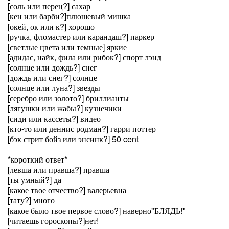
[соль или перец?] сахар
[кен или барби?]плюшевый мишка
[окей, ок или к?] хорошо
[ручка, фломастер или карандаш?] паркер
[светлые цвета или темные] яркие
[адидас, найк, фила или рибок?] спорт лэнд
[солнце или дождь?] снег
[дождь или снег?] солнце
[солнце или луна?] звезды
[серебро или золото?] бриллианты
[лягушки или жабы?] кузнечики
[сиди или кассеты?] видео
[кто-то или деннис родман?] гарри поттер
[бэк стрит бойз или энсинк?] 50 cent
*короткий ответ*
[левша или правша?] правша
[ты умный?] да
[какое твое отчество?] валерьевна
[тату?] много
[какое было твое первое слово?] наверно"БЛЯДЬ!"
[читаешь гороскопы?]нет!