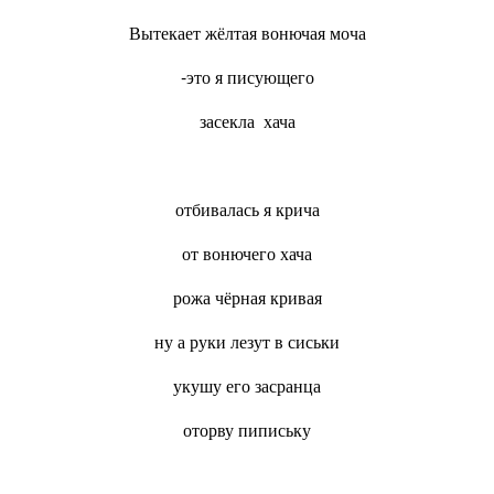
Вытекает жёлтая вонючая моча
-это я писующего
засекла хача
отбивалась я крича
от вонючего хача
рожа чёрная кривая
ну а руки лезут в сиськи
укушу его засранца
оторву пипиську