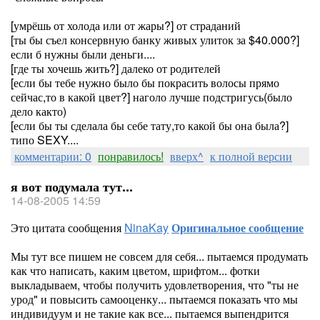
[умрёшь от холода или от жары?] от страданий
[ты бы съел консервную банку живых улиток за $40.000?]
если б нужны были деньги....
[где ты хочешь жить?] далеко от родителей
[если бы тебе нужно было бы покрасить волосы прямо
сейчас,то в какой цвет?] наголо лучше подстригусь(было
дело както)
[если бы ты сделала бы себе тату,то какой бы она была?]
типо SEXY....
комментарии: 0
понравилось!
вверх^
к полной версии
я вот подумала тут...
14-08-2005 14:59
Это цитата сообщения
NinaKay
Оригинальное сообщение
Мы тут все пишем не совсем для себя... пытаемся продумать
как что написать, каким цветом, шрифтом... фотки
выкладываем, чтобы получить удовлетворения, что "ты не
урод" и повысить самооценку... пытаемся показать что мы
индивидуум и не такие как все... пытаемся выпендрится