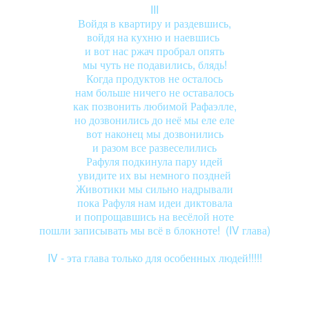
III
Войдя в квартиру и раздевшись,
войдя на кухню и наевшись
и вот нас ржач пробрал опять
мы чуть не подавились, блядь!
Когда продуктов не осталось
нам больше ничего не оставалось
как позвонить любимой Рафаэлле,
но дозвонились до неё мы еле еле
вот наконец мы дозвонились
и разом все развеселились
Рафуля подкинула пару идей
увидите их вы немного поздней
Животики мы сильно надрывали
пока Рафуля нам идеи диктовала
и попрощавшись на весёлой ноте
пошли записывать мы всё в блокноте! (IV глава)
IV - эта глава только для особенных людей!!!!!