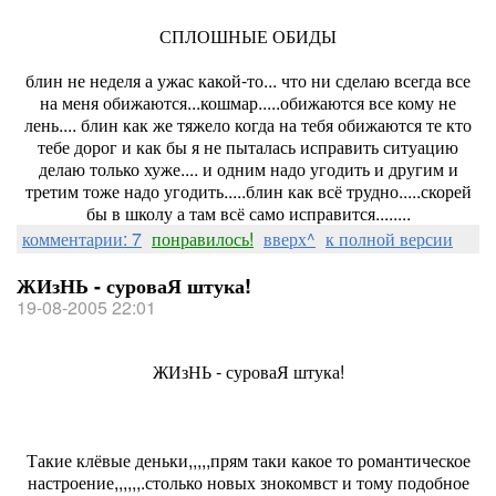
СПЛОШНЫЕ ОБИДЫ
блин не неделя а ужас какой-то... что ни сделаю всегда все
на меня обижаются...кошмар.....обижаются все кому не
лень.... блин как же тяжело когда на тебя обижаются те кто
тебе дорог и как бы я не пыталась исправить ситуацию
делаю только хуже.... и одним надо угодить и другим и
третим тоже надо угодить.....блин как всё трудно.....скорей
бы в школу а там всё само исправится........
комментарии: 7
понравилось!
вверх^
к полной версии
ЖИзНЬ - суроваЯ штука!
19-08-2005 22:01
ЖИзНЬ - суроваЯ штука!
Такие клёвые деньки,,,,,прям таки какое то романтическое
настроение,,,,,,.столько новых знокомвст и тому подобное