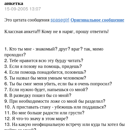
анкетка
15-09-2005 13:07
Это цитата сообщения
spasegirl
Оригинальное сообщение
Классная анкета!!! Кому не в наряг, прошу ответить!
1. Кто ты мне - знакомый? друг? враг? так, мимо
проходил?
2. Тебе нравится всю эту бурду читать?
3. Если я позову на помощь, придешь?
4. Если помощь понадобится, позовешь?
5. Ты назвал бы меня умным человеком?
6. Ты бы смог меня убить, если бы я очень попросил?
7. Если нужно будет, напьешься со мной?
8. В разведку пошел бы со мной?
9. При необходимости ложе со мной бы разделил?
10. А приставать стану - убежишь или поддашься?
11. Во мне больше радости или грусти?
12. Я что-то значу в этом мире?
13. На какую неофициальную встречу или куда ты хотел бы
пойти со мной?