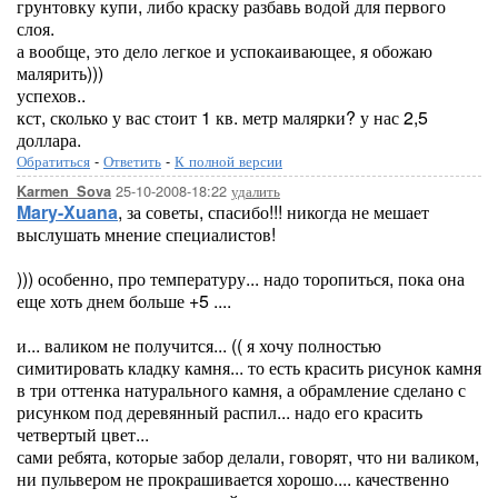
грунтовку купи, либо краску разбавь водой для первого
слоя.
а вообще, это дело легкое и успокаивающее, я обожаю
малярить)))
успехов..
кст, сколько у вас стоит 1 кв. метр малярки? у нас 2,5
доллара.
Обратиться
-
Ответить
-
К полной версии
25-10-2008-18:22
удалить
Karmen_Sova
Mary-Xuana
, за советы, спасибо!!! никогда не мешает
выслушать мнение специалистов!
))) особенно, про температуру... надо торопиться, пока она
еще хоть днем больше +5 ....
и... валиком не получится... (( я хочу полностью
симитировать кладку камня... то есть красить рисунок камня
в три оттенка натурального камня, а обрамление сделано с
рисунком под деревянный распил... надо его красить
четвертый цвет...
сами ребята, которые забор делали, говорят, что ни валиком,
ни пульвером не прокрашивается хорошо.... качественно