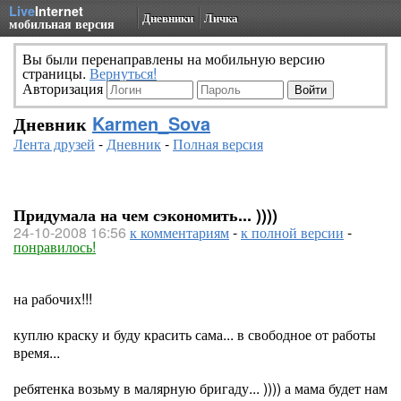
Live
Internet
Дневники
Личка
мобильная версия
Вы были перенаправлены на мобильную версию
страницы.
Вернуться!
Авторизация
Дневник
Karmen_Sova
Лента друзей
-
Дневник
-
Полная версия
Придумала на чем сэкономить... ))))
24-10-2008 16:56
к комментариям
-
к полной версии
-
понравилось!
на рабочих!!!
куплю краску и буду красить сама... в свободное от работы
время...
ребятенка возьму в малярную бригаду... )))) а мама будет нам