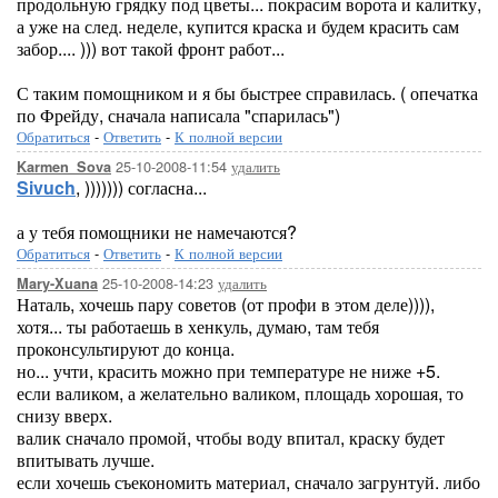
продольную грядку под цветы... покрасим ворота и калитку,
а уже на след. неделе, купится краска и будем красить сам
забор.... ))) вот такой фронт работ...
С таким помощником и я бы быстрее справилась. ( опечатка
по Фрейду, сначала написала "спарилась")
Обратиться
-
Ответить
-
К полной версии
25-10-2008-11:54
удалить
Karmen_Sova
Sivuch
, ))))))) согласна...
а у тебя помощники не намечаются?
Обратиться
-
Ответить
-
К полной версии
25-10-2008-14:23
удалить
Mary-Xuana
Наталь, хочешь пару советов (от профи в этом деле)))),
хотя... ты работаешь в хенкуль, думаю, там тебя
проконсультируют до конца.
но... учти, красить можно при температуре не ниже +5.
если валиком, а желательно валиком, площадь хорошая, то
снизу вверх.
валик сначало промой, чтобы воду впитал, краску будет
впитывать лучше.
если хочешь съекономить материал, сначало загрунтуй. либо