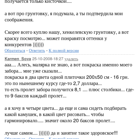
получается только кисточкой....
а вот про грунтовку, я подумала, а ты подтвердила мои
соображения.
Скорее всего куплю нашу, хенкелевскую грунтовку, а вот
краску посмотрю... может понравятся оттенки у
конкурентов )))))))
Обратиться
-
Ответить
-
К полной версии
25-10-2008-18:27
удалить
Karmen_Sova
ааа.... Алесь, малярка не знаю, а вот покраска именно моего
забора... мне уже сказали...
покраска в два цвета одной плиточки 200х50 см - 16 грн.
это по нынешнему курсу где-то 2,7 доллара...
то есть пролет забора получится 8,1 .... плюс столбики... где-
то 9 баксов каждый пролет...
а я хочу в четыре цвета... да еще и сама сидеть подбирать
какой камушек, в какой цвет рисовать... чтобы
гармонировало..... значит около 20 баксов пролет....
лучше самим.... ))))))) да и занятие такое здоровское!!!
Обратиться
-
Ответить
-
К полной версии