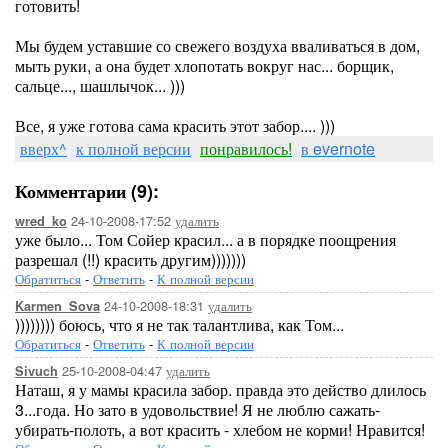
готовить!
Мы будем уставшие со свежего воздуха вваливаться в дом,
мыть руки, а она будет хлопотать вокруг нас... борщик,
сальце..., шашлычок... )))
Все, я уже готова сама красить этот забор.... )))
вверх^
к полной версии
понравилось!
в evernote
Комментарии (9):
24-10-2008-17:52
удалить
wred_ko
уже было... Том Сойер красил... а в порядке поощрения
разрешал (!!) красить другим)))))))
Обратиться
-
Ответить
-
К полной версии
24-10-2008-18:31
удалить
Karmen_Sova
)))))))) боюсь, что я не так талантлива, как Том...
Обратиться
-
Ответить
-
К полной версии
25-10-2008-04:47
удалить
Sivuch
Наташ, я у мамы красила забор. правда это действо длилось
3...года. Но зато в удовольствие! Я не люблю сажать-
убирать-полоть, а вот красить - хлебом не корми! Нравится!