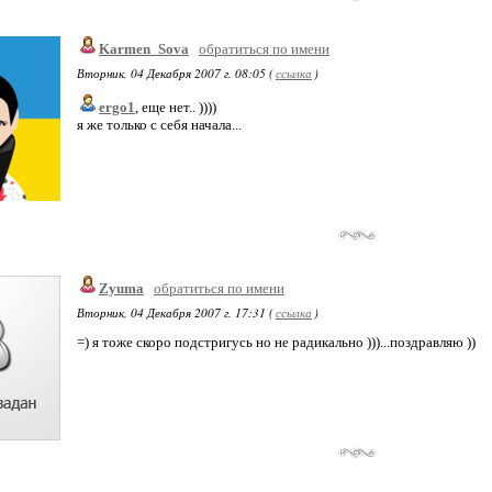
Karmen_Sova
обратиться по имени
Вторник, 04 Декабря 2007 г. 08:05 (
ссылка
)
ergo1
, еще нет.. ))))
я же только с себя начала...
Zyuma
обратиться по имени
Вторник, 04 Декабря 2007 г. 17:31 (
ссылка
)
=) я тоже скоро подстригусь но не радикально )))...поздравляю ))