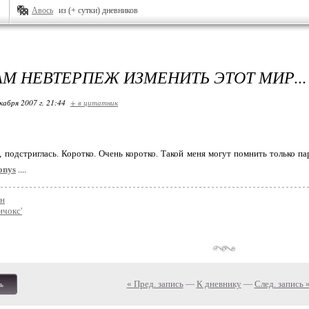
Авось
из (+ сутки) дневников
АМ НЕВТЕРПЕЖ ИЗМЕНИТЬ ЭТОТ МИР...
кабря 2007 г. 21:44
+ в цитатник
, подстриглась. Коротко. Очень коротко. Такой меня могут помнить только п
onys
....
н
ичокс'
« Пред. запись
—
К дневнику
—
След. запись 
ь