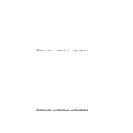
Ответить
С цитатой
В цитатник
Ответить
С цитатой
В цитатник