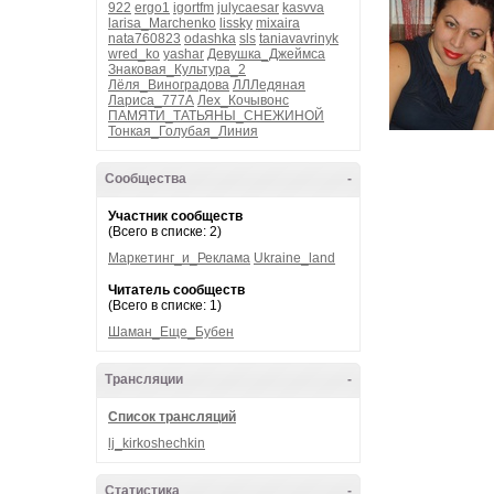
922
ergo1
igortfm
julycaesar
kasvva
larisa_Marchenko
lissky
mixaira
nata760823
odashka
sls
taniavavrinyk
wred_ko
yashar
Девушка_Джеймса
Знаковая_Культура_2
Лёля_Виноградова
ЛЛЛедяная
Лариса_777А
Лех_Кочывонс
ПАМЯТИ_ТАТЬЯНЫ_СНЕЖИНОЙ
Тонкая_Голубая_Линия
Сообщества
-
Участник сообществ
(Всего в списке: 2)
Маркетинг_и_Реклама
Ukraine_land
Читатель сообществ
(Всего в списке: 1)
Шаман_Еще_Бубен
Трансляции
-
Список трансляций
lj_kirkoshechkin
Статистика
-