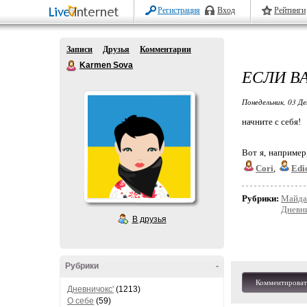
Регистрация
Вход
Рейтинги
Записи
Друзья
Комментарии
Karmen Sova
ЕСЛИ В
Понедельник, 03 Де
начните с себя!
Вот я, например
Cori
,
Edi
Рубрики:
Майда
Дневн
В друзья
Рубрики
-
Комментироват
Дневничокс'
(1213)
О себе
(59)