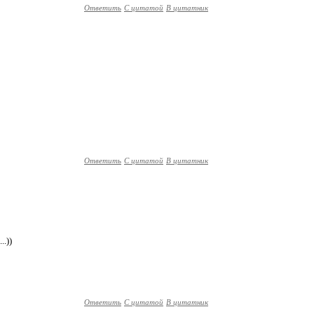
Ответить
С цитатой
В цитатник
Ответить
С цитатой
В цитатник
..))
Ответить
С цитатой
В цитатник