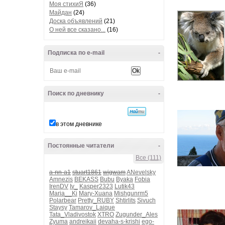
Моя стихиЯ
(36)
Майдан
(24)
Доска объявлений
(21)
О ней все сказано...
(16)
Подписка по e-mail
-
Поиск по дневнику
-
в этом дневнике
Постоянные читатели
-
Все (111)
a-nn-a1
stuart1861
wigwam
ANevelsky
Amnezis
BEKASS
Bubu
Byaka
Fobia
IrenDV
Iv_
Kasper2323
Lutik43
Maria__Ki
Mary-Xuana
Mishgunrm5
Polarbear
Pretty_RUBY
Shtirlits
Sivuch
Staysy
Tamarov_Laique
Tata_Vladivostok
XTRO
Zugunder_Ales
Zyuma
andreikaii
devaha-s-krishi
ego-