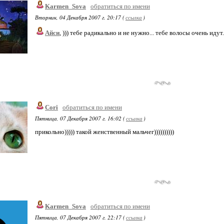
Karmen_Sova
обратиться по имени
Вторник, 04 Декабря 2007 г. 20:17 (
ссылка
)
Айси
, ))) тебе радикально и не нужно... тебе волосы очень идут..
Cori
обратиться по имени
Пятница, 07 Декабря 2007 г. 16:02 (
ссылка
)
прикольно))))) такой женственный мальчег))))))))))
Karmen_Sova
обратиться по имени
Пятница, 07 Декабря 2007 г. 22:17 (
ссылка
)