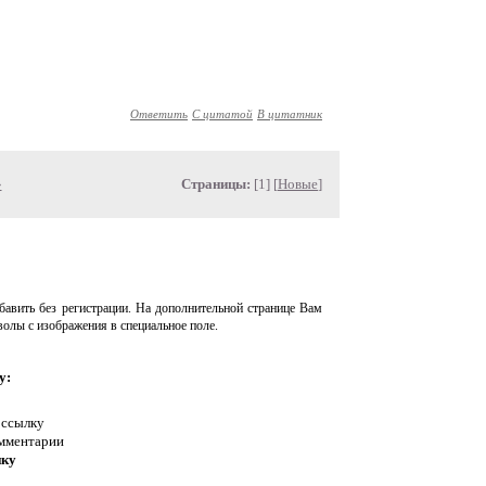
Ответить
С цитатой
В цитатник
»
Страницы:
[1] [
Новые
]
авить без регистрации. На дополнительной странице Вам
волы с изображения в специальное поле.
у:
 ссылку
омментарии
нку