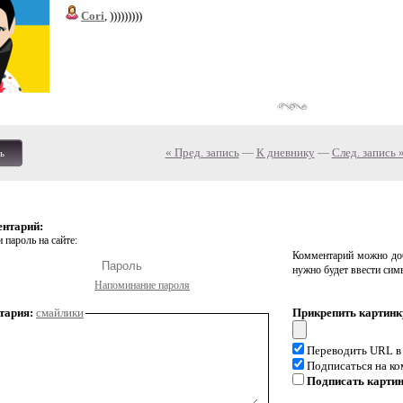
Cori
, )))))))))
« Пред. запись
—
К дневнику
—
След. запись 
ь
ентарий:
 пароль на сайте:
Комментарий можно доб
нужно будет ввести сим
Напоминание пароля
тария:
смайлики
Прикрепить картинк
Переводить URL в
Подписаться на к
Подписать карти