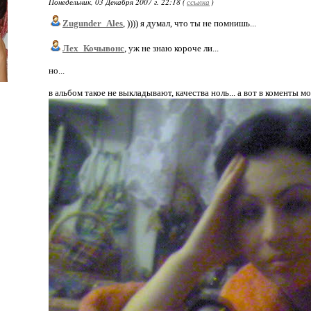
Понедельник, 03 Декабря 2007 г. 22:18 (
ссылка
)
Zugunder_Ales
, )))) я думал, что ты не помнишь...
Лех_Кочывонс
, уж не знаю короче ли...
но...
в альбом такое не выкладывают, качества ноль... а вот в коменты м