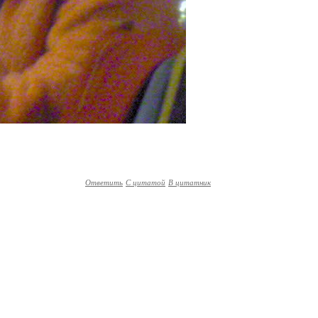
Ответить
С цитатой
В цитатник