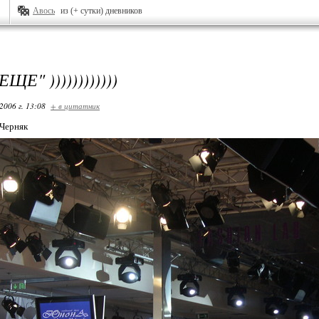
Авось
из (+ сутки) дневников
ЩЕ" ))))))))))))
2006 г. 13:08
+ в цитатник
 Черняк