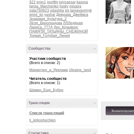
922
ergo1
igortfm
julycaesar
kasvva
larisa_Marchenko
lissky
mixaira
nata760823
odashka
sls
taniavavrinyk
wred_ko
yashar
Девушка_Джеймса
Знаковая_Культура_2
Лёля_Виноградова
ЛЛЛедяная
Лариса_777А
Лех_Кочывонс
ПАМЯТИ_ТАТЬЯНЫ_СНЕЖИНОЙ
Тонкая_Голубая_Линия
Сообщества
-
Участник сообществ
(Всего в списке: 2)
Маркетинг_и_Реклама
Ukraine_land
Читатель сообществ
(Всего в списке: 1)
Шаман_Еще_Бубен
Трансляции
-
Комментироват
Список трансляций
lj_kirkoshechkin
Статистика
-