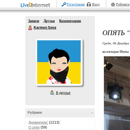
Регистрация
Вход
Рейтинги
Записи
Друзья
Комментарии
Karmen Sova
ОПЯТЬ "Е
Среда, 06 Декабря 
коллекция Инны
В друзья
Рубрики
-
Дневничокс'
(1213)
О себе
(59)