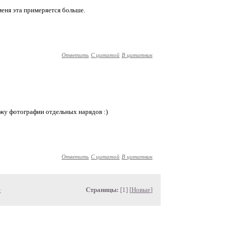
меня эта примеряется больше.
Ответить
С цитатой
В цитатник
ожу фотографии отдельных нарядов :)
Ответить
С цитатой
В цитатник
»
Страницы:
[1] [
Новые
]