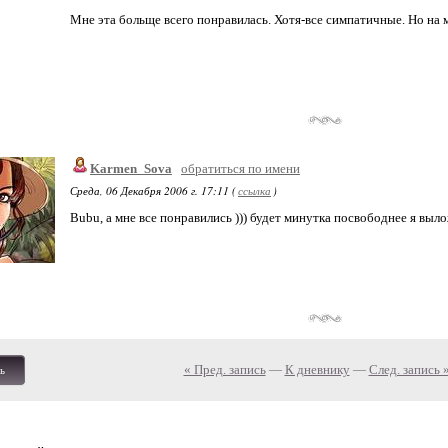
Мне эта больще всего понравилась. Хотя-все симпатичные. Но на 
Karmen_Sova
обратиться по имени
Среда, 06 Декабря 2006 г. 17:11 (
ссылка
)
Bubu, а мне все понравились ))) будет минутка посвободнее я выл
« Пред. запись
—
К дневнику
—
След. запись 
ь