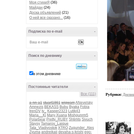
Моя стихиЯ
(36)
Майдан
(24)
Доска объявлений
(21)
О ней все сказано...
(16)
Подписка по e-mail
-
Поиск по дневнику
-
в этом дневнике
Постоянные читатели
-
Все (111)
Рубрики:
Дневн
a-nn-a1
stuart1861
wigwam
ANevelsky
Amnezis
BEKASS
Bubu
Byaka
Fobia
IrenDV
Iv_
Kasper2323
Lutik43
Maria__Ki
Mary-Xuana
Mishgunrm5
Polarbear
Pretty_RUBY
Shtirlits
Sivuch
Staysy
Tamarov_Laique
Tata_Vladivostok
XTRO
Zugunder_Ales
Zyuma
andreikaii
devaha-s-krishi
ego-