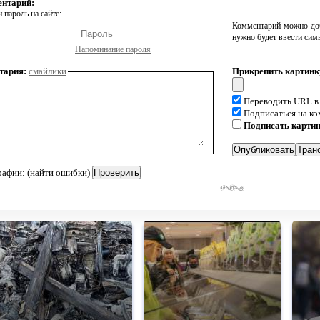
ентарий:
 пароль на сайте:
Комментарий можно доб
нужно будет ввести сим
Напоминание пароля
тария:
смайлики
Прикрепить картинк
Переводить URL в
Подписаться на к
Подписать карти
рафии: (найти ошибки)