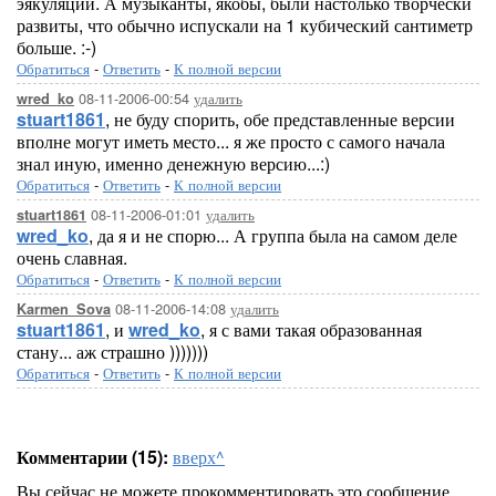
эякуляции. А музыканты, якобы, были настолько творчески
развиты, что обычно испускали на 1 кубический сантиметр
больше. :-)
Обратиться
-
Ответить
-
К полной версии
08-11-2006-00:54
удалить
wred_ko
stuart1861
, не буду спорить, обе представленные версии
вполне могут иметь место... я же просто с самого начала
знал иную, именно денежную версию...:)
Обратиться
-
Ответить
-
К полной версии
08-11-2006-01:01
удалить
stuart1861
wred_ko
, да я и не спорю... А группа была на самом деле
очень славная.
Обратиться
-
Ответить
-
К полной версии
08-11-2006-14:08
удалить
Karmen_Sova
stuart1861
, и
wred_ko
, я с вами такая образованная
стану... аж страшно )))))))
Обратиться
-
Ответить
-
К полной версии
Комментарии (15):
вверх^
Вы сейчас не можете прокомментировать это сообщение.