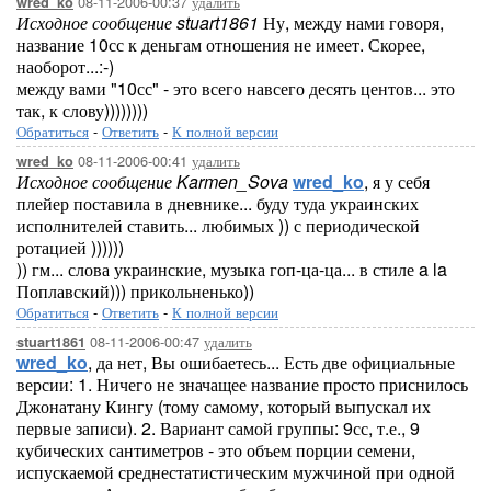
08-11-2006-00:37
удалить
wred_ko
Исходное сообщение stuart1861
Ну, между нами говоря,
название 10сс к деньгам отношения не имеет. Скорее,
наоборот...:-)
между вами "10сс" - это всего навсего десять центов... это
так, к слову))))))))
Обратиться
-
Ответить
-
К полной версии
08-11-2006-00:41
удалить
wred_ko
Исходное сообщение Karmen_Sova
wred_ko
, я у себя
плейер поставила в дневнике... буду туда украинских
исполнителей ставить... любимых )) с периодической
ротацией ))))))
)) гм... слова украинские, музыка гоп-ца-ца... в стиле a la
Поплавский))) прикольненько))
Обратиться
-
Ответить
-
К полной версии
08-11-2006-00:47
удалить
stuart1861
wred_ko
, да нет, Вы ошибаетесь... Есть две официальные
версии: 1. Ничего не значащее название просто приснилось
Джонатану Кингу (тому самому, который выпускал их
первые записи). 2. Вариант самой группы: 9сс, т.е., 9
кубических сантиметров - это объем порции семени,
испускаемой среднестатистическим мужчиной при одной