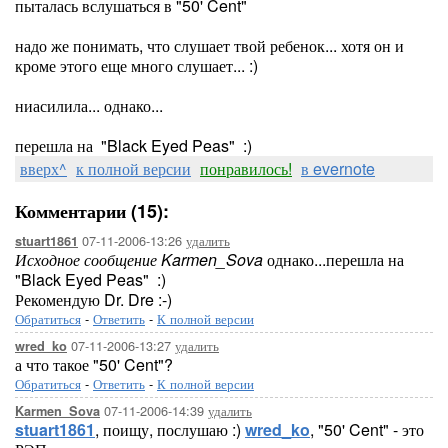
пыталась вслушаться в "50' Cent"
надо же понимать, что слушает твой ребенок... хотя он и
кроме этого еще много слушает... :)
ниасилила... однако...
перешла на "Black Eyed Peas" :)
вверх^
к полной версии
понравилось!
в evernote
Комментарии (15):
07-11-2006-13:26
удалить
stuart1861
Исходное сообщение Karmen_Sova
однако...перешла на
"Black Eyed Peas" :)
Рекомендую Dr. Dre :-)
Обратиться
-
Ответить
-
К полной версии
07-11-2006-13:27
удалить
wred_ko
а что такое "50' Cent"?
Обратиться
-
Ответить
-
К полной версии
07-11-2006-14:39
удалить
Karmen_Sova
stuart1861
, поищу, послушаю :)
wred_ko
, "50' Cent" - это