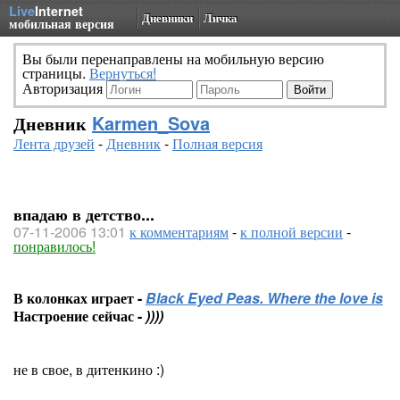
Live
Internet
Дневники
Личка
мобильная версия
Вы были перенаправлены на мобильную версию
страницы.
Вернуться!
Авторизация
Дневник
Karmen_Sova
Лента друзей
-
Дневник
-
Полная версия
впадаю в детство...
07-11-2006 13:01
к комментариям
-
к полной версии
-
понравилось!
В колонках играет -
Black Eyed Peas. Where the love is
Настроение сейчас -
))))
не в свое, в дитенкино :)