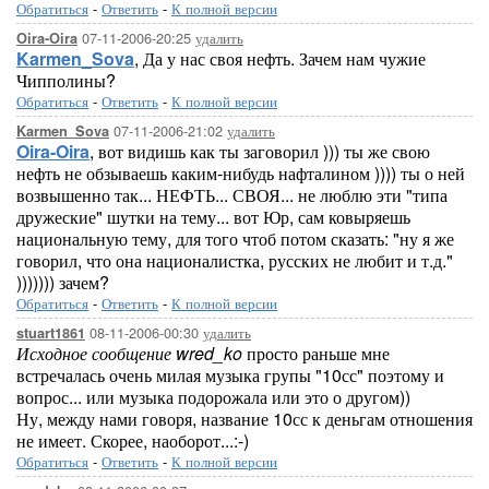
Обратиться
-
Ответить
-
К полной версии
07-11-2006-20:25
удалить
Oira-Oira
Karmen_Sova
, Да у нас своя нефть. Зачем нам чужие
Чипполины?
Обратиться
-
Ответить
-
К полной версии
07-11-2006-21:02
удалить
Karmen_Sova
Oira-Oira
, вот видишь как ты заговорил ))) ты же свою
нефть не обзываешь каким-нибудь нафталином )))) ты о ней
возвышенно так... НЕФТЬ... СВОЯ... не люблю эти "типа
дружеские" шутки на тему... вот Юр, сам ковыряешь
национальную тему, для того чтоб потом сказать: "ну я же
говорил, что она националистка, русских не любит и т.д."
))))))) зачем?
Обратиться
-
Ответить
-
К полной версии
08-11-2006-00:30
удалить
stuart1861
Исходное сообщение wred_ko
просто раньше мне
встречалась очень милая музыка групы "10сс" поэтому и
вопрос... или музыка подорожала или это о другом))
Ну, между нами говоря, название 10сс к деньгам отношения
не имеет. Скорее, наоборот...:-)
Обратиться
-
Ответить
-
К полной версии