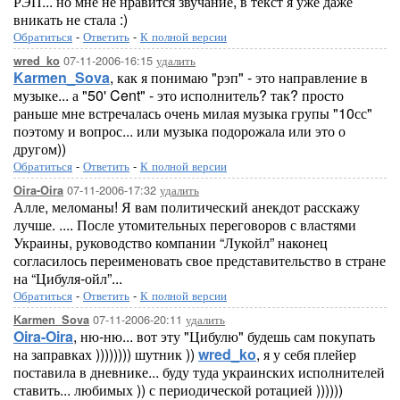
РЭП... но мне не нравится звучание, в текст я уже даже
вникать не стала :)
Обратиться
-
Ответить
-
К полной версии
07-11-2006-16:15
удалить
wred_ko
Karmen_Sova
, как я понимаю "рэп" - это направление в
музыке... а "50' Cent" - это исполнитель? так? просто
раньше мне встречалась очень милая музыка групы "10сс"
поэтому и вопрос... или музыка подорожала или это о
другом))
Обратиться
-
Ответить
-
К полной версии
07-11-2006-17:32
удалить
Oira-Oira
Алле, меломаны! Я вам политический анекдот расскажу
лучше. .... После утомительных переговоров с властями
Украины, руководство компании “Лукойл” наконец
согласилось переименовать свое представительство в стране
на “Цибуля-ойл”...
Обратиться
-
Ответить
-
К полной версии
07-11-2006-20:11
удалить
Karmen_Sova
Oira-Oira
, ню-ню... вот эту "Цибулю" будешь сам покупать
на заправках )))))))) шутник ))
wred_ko
, я у себя плейер
поставила в дневнике... буду туда украинских исполнителей
ставить... любимых )) с периодической ротацией ))))))