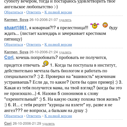
субботу вечером, тогда и постараюсь удовлетворить твое
ангельское любопытство :-)
Обратиться
-
Ответить
-
К полной версии
26-10-2006-21:07
удалить
Karmen_Sova
stuart1861
, я коварная?!? я прелестница!!!
буду
ждать... (листает календарь и зачеркивает крестиком
пятницу)
Обратиться
-
Ответить
-
К полной версии
26-10-2006-21:24
удалить
Karmen_Sova
Cori
, хочешь попробовать? пробовать не получится,
придется отвечать
1. Когда ты поступала в институт,
действительно мечтала быть биологом и работать по
специальности? :) 2. Проверки на "вшивость" мужчинам
устраиваешь? Если да, то какие? (хотя бы один пример) :) 3.
Какая из тебя получится мама, на твой взгляд? (когда бы это
не произошло...) 4. Назови 5 синонимов к слову
"охренительный" :) 5. На какую сказку похожа твоя жизнь?
:) 6. И... с тебя рецепт "курицы на взлете" ну, разве я не
ангел??? не вопросы, а бальзам на душу :)
Обратиться
-
Ответить
-
К полной версии
26-10-2006-21:29
удалить
Cori