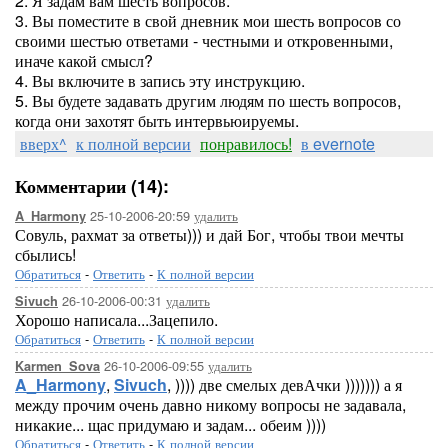
2. Я задам вам шесть вопросов.
3. Вы поместите в свой дневник мои шесть вопросов со
своими шестью ответами - честными и откровенными,
иначе какой смысл?
4. Вы включите в запись эту инструкцию.
5. Вы будете задавать другим людям по шесть вопросов,
когда они захотят быть интервьюируемы.
вверх^
к полной версии
понравилось!
в evernote
Комментарии (14):
25-10-2006-20:59
удалить
A_Harmony
Совуль, рахмат за ответы))) и дай Бог, чтобы твои мечты
сбылись!
Обратиться
-
Ответить
-
К полной версии
26-10-2006-00:31
удалить
Sivuch
Хорошо написала...Зацепило.
Обратиться
-
Ответить
-
К полной версии
26-10-2006-09:55
удалить
Karmen_Sova
A_Harmony
,
Sivuch
, )))) две смелых девАчки ))))))) а я
между прочим очень давно никому вопросы не задавала,
никакие... щас придумаю и задам... обеим ))))
Обратиться
-
Ответить
-
К полной версии