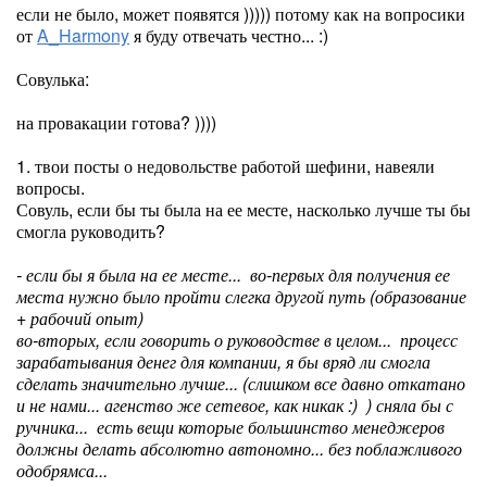
если не было, может появятся ))))) потому как на вопросики
от
A_Harmony
я буду отвечать честно... :)
Совулька:
на провакации готова? ))))
1. твои посты о недовольстве работой шефини, навеяли
вопросы.
Совуль, если бы ты была на ее месте, насколько лучше ты бы
смогла руководить?
- если бы я была на ее месте... во-первых для получения ее
места нужно было пройти слегка другой путь (образование
+ рабочий опыт)
во-вторых, если говорить о руководстве в целом... процесс
зарабатывания денег для компании, я бы вряд ли смогла
сделать значительно лучше... (слишком все давно откатано
и не нами... агенство же сетевое, как никак :) ) сняла бы с
ручника... есть вещи которые большинство менеджеров
должны делать абсолютно автономно... без поблажливого
одобрямса...