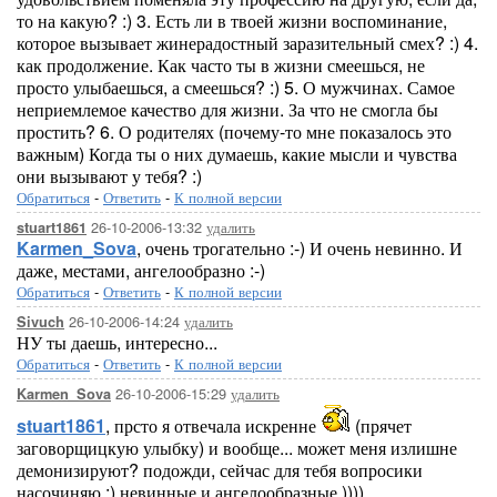
то на какую? :) 3. Есть ли в твоей жизни воспоминание,
которое вызывает жинерадостный заразительный смех? :) 4.
как продолжение. Как часто ты в жизни смеешься, не
просто улыбаешься, а смеешься? :) 5. О мужчинах. Самое
неприемлемое качество для жизни. За что не смогла бы
простить? 6. О родителях (почему-то мне показалось это
важным) Когда ты о них думаешь, какие мысли и чувства
они вызывают у тебя? :)
Обратиться
-
Ответить
-
К полной версии
26-10-2006-13:32
удалить
stuart1861
Karmen_Sova
, очень трогательно :-) И очень невинно. И
даже, местами, ангелообразно :-)
Обратиться
-
Ответить
-
К полной версии
26-10-2006-14:24
удалить
Sivuch
НУ ты даешь, интересно...
Обратиться
-
Ответить
-
К полной версии
26-10-2006-15:29
удалить
Karmen_Sova
stuart1861
, прсто я отвечала искренне
(прячет
заговорщицкую улыбку) и вообще... может меня излишне
демонизируют? подожди, сейчас для тебя вопросики
насочиняю :) невинные и ангелообразные ))))