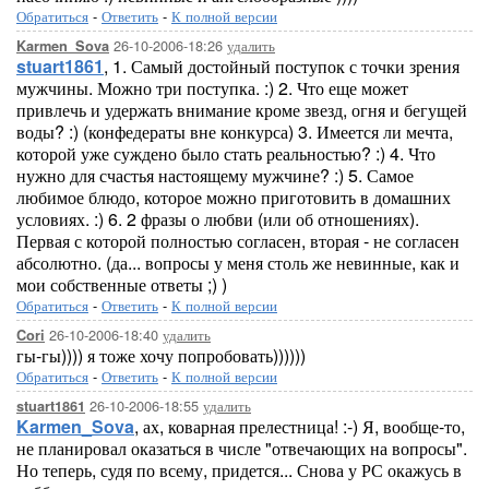
Обратиться
-
Ответить
-
К полной версии
26-10-2006-18:26
удалить
Karmen_Sova
stuart1861
, 1. Самый достойный поступок с точки зрения
мужчины. Можно три поступка. :) 2. Что еще может
привлечь и удержать внимание кроме звезд, огня и бегущей
воды? :) (конфедераты вне конкурса) 3. Имеется ли мечта,
которой уже суждено было стать реальностью? :) 4. Что
нужно для счастья настоящему мужчине? :) 5. Самое
любимое блюдо, которое можно приготовить в домашних
условиях. :) 6. 2 фразы о любви (или об отношениях).
Первая с которой полностью согласен, вторая - не согласен
абсолютно. (да... вопросы у меня столь же невинные, как и
мои собственные ответы ;) )
Обратиться
-
Ответить
-
К полной версии
26-10-2006-18:40
удалить
Cori
гы-гы)))) я тоже хочу попробовать))))))
Обратиться
-
Ответить
-
К полной версии
26-10-2006-18:55
удалить
stuart1861
Karmen_Sova
, ах, коварная прелестница! :-) Я, вообще-то,
не планировал оказаться в числе "отвечающих на вопросы".
Но теперь, судя по всему, придется... Снова у РС окажусь в