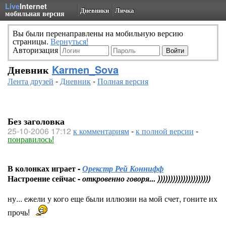
Live
Internet
Дневники
Личка
мобильная версия
Вы были перенаправлены на мобильную версию
страницы.
Вернуться!
Авторизация
Дневник
Karmen_Sova
Лента друзей
-
Дневник
-
Полная версия
Без заголовка
25-10-2006 17:12
к комментариям
-
к полной версии
-
понравилось!
В колонках играет -
Орекстр Рей Коннифф
Настроение сейчас -
откровенно говоря... )))))))))))))))))))))
ну... ежели у кого еще были иллюзии на мой счет, гоните их
прочь!