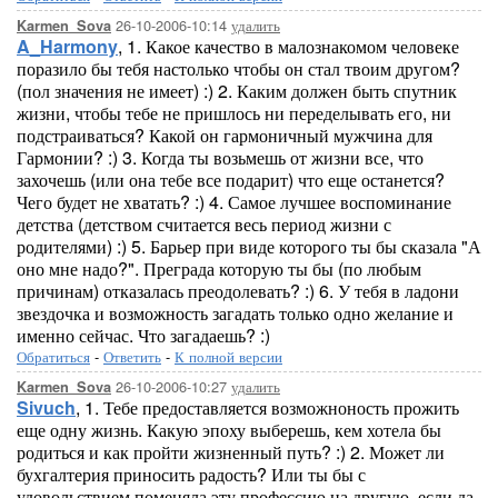
26-10-2006-10:14
удалить
Karmen_Sova
A_Harmony
, 1. Какое качество в малознакомом человеке
поразило бы тебя настолько чтобы он стал твоим другом?
(пол значения не имеет) :) 2. Каким должен быть спутник
жизни, чтобы тебе не пришлось ни переделывать его, ни
подстраиваться? Какой он гармоничный мужчина для
Гармонии? :) 3. Когда ты возьмешь от жизни все, что
захочешь (или она тебе все подарит) что еще останется?
Чего будет не хватать? :) 4. Самое лучшее воспоминание
детства (детством считается весь период жизни с
родителями) :) 5. Барьер при виде которого ты бы сказала "А
оно мне надо?". Преграда которую ты бы (по любым
причинам) отказалась преодолевать? :) 6. У тебя в ладони
звездочка и возможность загадать только одно желание и
именно сейчас. Что загадаешь? :)
Обратиться
-
Ответить
-
К полной версии
26-10-2006-10:27
удалить
Karmen_Sova
Sivuch
, 1. Тебе предоставляется возможноность прожить
еще одну жизнь. Какую эпоху выберешь, кем хотела бы
родиться и как пройти жизненный путь? :) 2. Может ли
бухгалтерия приносить радость? Или ты бы с
удовольствием поменяла эту профессию на другую, если да,