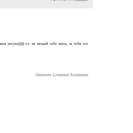
жна штука))))) т.е. не мешай себе жить, за тебя это
Ответить
С цитатой
В цитатник