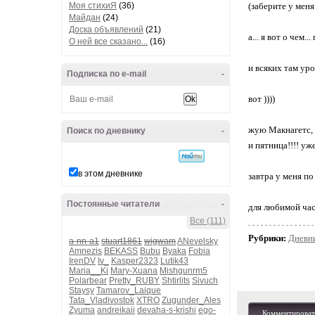
Моя стихиЯ
(36)
(заберите у мен
Майдан
(24)
Доска объявлений
(21)
а... я вот о чем.
О ней все сказано...
(16)
и всяких там урод
Подписка по e-mail
-
вот ))))
жую Макнагетс, з
Поиск по дневнику
-
и пятница!!!! уже
в этом дневнике
завтра у меня по
Постоянные читатели
-
для любимой част
Все (111)
Рубрики:
Дневн
a-nn-a1
stuart1861
wigwam
ANevelsky
Amnezis
BEKASS
Bubu
Byaka
Fobia
IrenDV
Iv_
Kasper2323
Lutik43
Maria__Ki
Mary-Xuana
Mishgunrm5
Polarbear
Pretty_RUBY
Shtirlits
Sivuch
Staysy
Tamarov_Laique
Tata_Vladivostok
XTRO
Zugunder_Ales
Zyuma
andreikaii
devaha-s-krishi
ego-
Комментироват