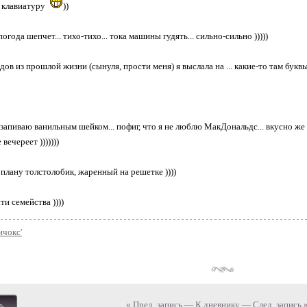
я клавиатуру
))
.. погода шепчет... тихо-тихо... тока машины гудять... сильно-сильно )))))
ов из прошлой жизни (сынуля, прости меня) я выслала на ... какие-то там буквы... н
апиваю ванильным шейком... пофиг, что я не люблю МакДональдс... вкусно же )))
 вечереет )))))))
 плану толстолобик, жаренный на решетке ))))
и семейства ))))
ичокс'
« Пред. запись
—
К дневнику
—
След. запись 
ь