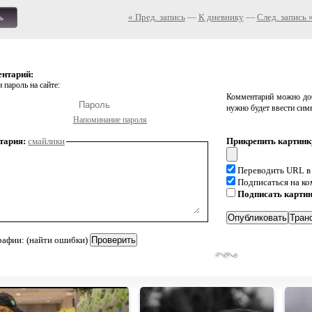
« Пред. запись
—
К дневнику
—
След. запись 
ь
ентарий:
 пароль на сайте:
Комментарий можно доб
нужно будет ввести сим
Напоминание пароля
тария:
смайлики
Прикрепить картинк
Переводить URL в
Подписаться на к
Подписать карти
рафии: (найти ошибки)