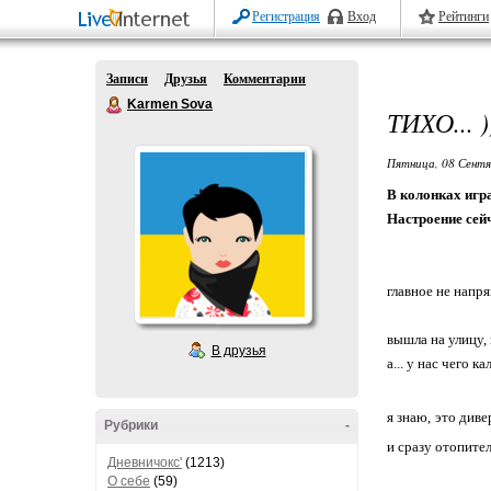
Регистрация
Вход
Рейтинги
Записи
Друзья
Комментарии
Karmen Sova
ТИХО... ))
Пятница, 08 Сентя
В колонках игра
Настроение сей
главное не напряг
вышла на улицу, 
В друзья
а... у нас чего 
я знаю, это дивер
Рубрики
-
и сразу отопител
Дневничокс'
(1213)
О себе
(59)