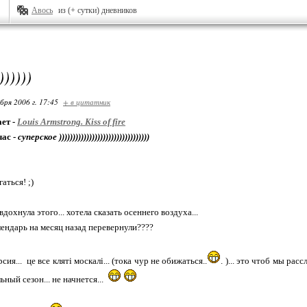
Авось
из (+ сутки) дневников
)))))
бря 2006 г. 17:45
+ в цитатник
ет -
Louis Armstrong. Kiss of fire
час -
суперское )))))))))))))))))))))))))))))))))
аться! ;)
вдохнула этого... хотела сказать осеннего воздуха...
календарь на месяц назад перевернули????
сия... це все кляті москалі... (тока чур не обижаться..
. )... это чтоб мы рас
ьный сезон... не начнется...