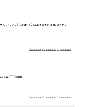
ю кому в этой истории больше всего не повезло...
Ответить
С цитатой
В цитатник
уха )))))))))))))
Ответить
С цитатой
В цитатник