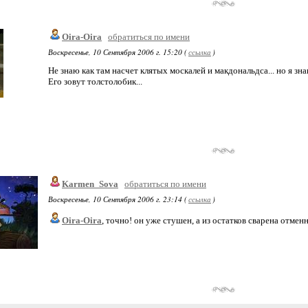
Oira-Oira
обратиться по имени
Воскресенье, 10 Сентября 2006 г. 15:20 (
ссылка
)
Не знаю как там насчет клятых москалей и макдональдса... но я зна
Его зовут толстолобик...
Karmen_Sova
обратиться по имени
Воскресенье, 10 Сентября 2006 г. 23:14 (
ссылка
)
Oira-Oira
, точно! он уже стушен, а из остатков сварена отменная 