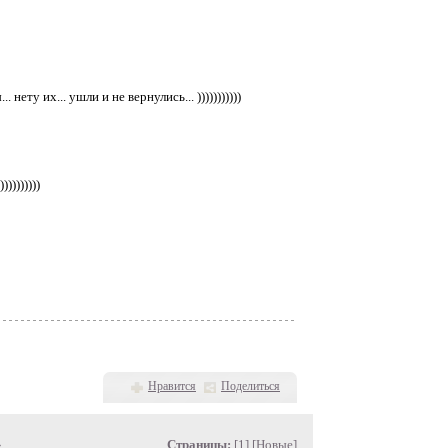
ету их... ушли и не вернулись... )))))))))))
)))))))
Нравится
Поделиться
»
Страницы:
[1] [
Новые
]