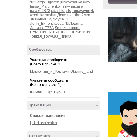
922
ergo1
igortfm
julycaesar
kasvva
larisa_Marchenko
lissky
mixaira
nata760823
odashka
sls
taniavavrinyk
wred_ko
yashar
Девушка_Джеймса
Знаковая_Культура_2
Лёля_Виноградова
ЛЛЛедяная
Лариса_777А
Лех_Кочывонс
ПАМЯТИ_ТАТЬЯНЫ_СНЕЖИНОЙ
Тонкая_Голубая_Линия
Сообщества
-
Участник сообществ
(Всего в списке: 2)
Маркетинг_и_Реклама
Ukraine_land
Читатель сообществ
(Всего в списке: 1)
Шаман_Еще_Бубен
Трансляции
-
Список трансляций
lj_kirkoshechkin
Статистика
-