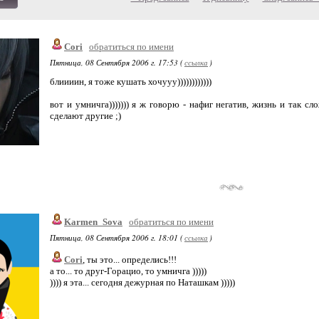
Cori
обратиться по имени
Пятница, 08 Сентября 2006 г. 17:53 (
ссылка
)
блиииин, я тоже кушать хочууу))))))))))))
вот и умничга))))))) я ж говорю - нафиг негатив, жизнь и так сло
сделают другие ;)
Karmen_Sova
обратиться по имени
Пятница, 08 Сентября 2006 г. 18:01 (
ссылка
)
Cori
, ты это... определись!!!
а то... то друг-Горацио, то умничга )))))
)))) я эта... сегодня дежурная по Наташкам )))))