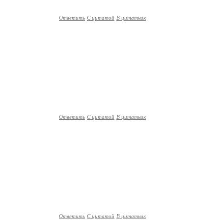
Ответить
С цитатой
В цитатник
Ответить
С цитатой
В цитатник
Ответить
С цитатой
В цитатник