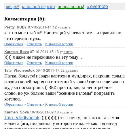
вверх^
к полной версии
понравилось!
в evernote
Комментарии (5):
07-10-2011-14:12
удалить
Pretty_RUBY
как по мне-слабак!! Настоящий успевает все... и правильно,
что перелистнула..
Обратиться
-
Ответить
-
К полной версии
07-10-2011-15:13
удалить
Karmen_Sova
))))) я даже не переживаю на эту тему...
Обратиться
-
Ответить
-
К полной версии
09-10-2011-17:52
удалить
Tata_Vladivostok
Натка, балдуся! навари картохи в мундирах, накроши сальца
и зови скорей парня на интимный уголок! где ты еще такого
мудака посмотришь!)) ЗЫ: прости, зая, за непотребное
слово. но уж больно ваши "осенние изломы" поправить
хотелось
Обратиться
-
Ответить
-
К полной версии
10-10-2011-09:18
удалить
Karmen_Sova
Tata_Vladivostok
, )))))))))))) эт в точку, но как сказала моя
коллега (ага, пиарщица, у которой не далее как год назад
радикально изменилось отношение ко мне с попытки