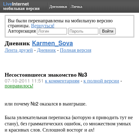
Live
Internet
Дневники
Личка
мобильная версия
Вы были перенаправлены на мобильную версию
страницы.
Вернуться!
Авторизация
Дневник
Karmen_Sova
Лента друзей
-
Дневник
-
Полная версия
Несостоявшееся знакомство №3
07-10-2011 11:51
к комментариям
-
к полной версии
-
понравилось!
или почему №2 оказался в выигрыше.
Была увлекательная переписка (которую я приводить тут не
стану), без грамматических ошибок, со множеством умных
и красивых слов. Сплошной восторг и ах!