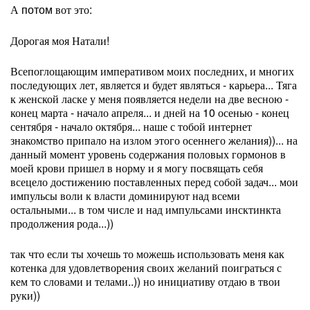
А
вот это:
потом
Дорогая моя Натали!
Всепоглощающим императивом моих последних, и многих
последующих лет, является и будет являться - карьера... Тяга
к женской ласке у меня появляется недели на две весною -
конец марта - начало апреля... и дней на 10 осенью - конец
сентября - начало октября... наше с тобой интернет
знакомство припало на излом этого осеннего желания))... на
данный момент уровень содержания половых гормонов в
моей крови пришел в норму и я могу посвящать себя
всецело достижению поставленных перед собой задач... мои
импульсы воли к власти доминируют над всеми
остальными... в том числе и над импульсами инсктинкта
продолжения рода...))
так что если ты хочешь то можешь использовать меня как
котенка для удовлетворения своих желаний поиграться с
кем то словами и телами..)) но инициативу отдаю в твои
руки))