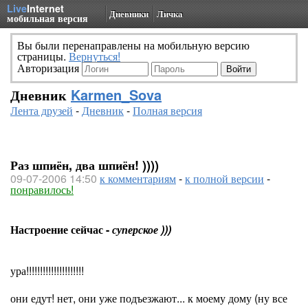
Live
Internet
Дневники
Личка
мобильная версия
Вы были перенаправлены на мобильную версию
страницы.
Вернуться!
Авторизация
Дневник
Karmen_Sova
Лента друзей
-
Дневник
-
Полная версия
Раз шпиён, два шпиён! ))))
09-07-2006 14:50
к комментариям
-
к полной версии
-
понравилось!
Настроение сейчас -
суперское )))
ура!!!!!!!!!!!!!!!!!!!!!
они едут! нет, они уже подъезжают... к моему дому (ну все