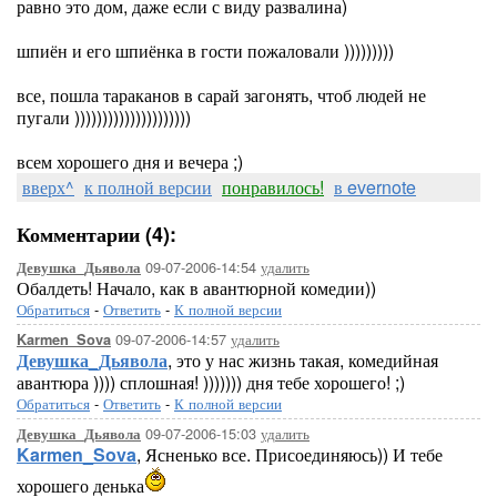
равно это дом, даже если с виду развалина)
шпиён и его шпиёнка в гости пожаловали )))))))))
все, пошла тараканов в сарай загонять, чтоб людей не
пугали )))))))))))))))))))))
всем хорошего дня и вечера ;)
вверх^
к полной версии
понравилось!
в evernote
Комментарии (4):
09-07-2006-14:54
удалить
Девушка_Дьявола
Обалдеть! Начало, как в авантюрной комедии))
Обратиться
-
Ответить
-
К полной версии
09-07-2006-14:57
удалить
Karmen_Sova
Девушка_Дьявола
, это у нас жизнь такая, комедийная
авантюра )))) сплошная! ))))))) дня тебе хорошего! ;)
Обратиться
-
Ответить
-
К полной версии
09-07-2006-15:03
удалить
Девушка_Дьявола
Karmen_Sova
, Ясненько все. Присоединяюсь)) И тебе
хорошего денька