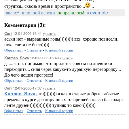
струятся...сквозь время и пространство...
...
вверх^
к полной версии
понравилось!
в evernote
Комментарии (3):
12-01-2006-16:41
удалить
Cori
аськи нет - вырванные годы))))))))) ээх, хорошо повисели,
пока света не было)))))
Обратиться
-
Ответить
-
К полной версии
12-01-2006-16:49
удалить
Karmen_Sova
да.... я так понимаю, что придется совсем на дневники
переходить... сидя через какую-то дурацкую перегородку...
До чего дошел прогресс!
Обратиться
-
Ответить
-
К полной версии
12-01-2006-17:07
удалить
Cori
Karmen_Sova
,
ага))))))))) я как в старые добрые забытые
времена в курсе дел лирушных товарищей только благодаря
ленте друзей))))))))))))))) тупняк то какой))))))))
Обратиться
-
Ответить
-
К полной версии