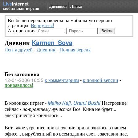
Live
Internet
Дневники
Личка
мобильная версия
Вы были перенаправлены на мобильную версию
страницы.
Вернуться!
Авторизация
Дневник
Karmen_Sova
Лента друзей
-
Дневник
-
Полная версия
Без заголовка
12-01-2006 16:35
к комментариям
-
к полной версии
-
понравилось!
В колонках играет -
Meiko Kaji. Urami Bushi
Настроение
сейчас -
по-прежнему лучистое
Все! Кина не будет...
электричество кончилось...
Вот такое утреннее приключение приключилось в нашем
офисе... вырубленный во всем здании свет... заставил нас,