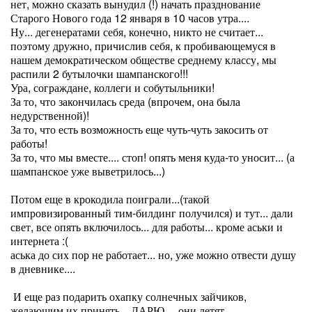
нет, можно сказать вынудил (!) начать празднование
Старого Нового года 12 января в 10 часов утра....
Ну... дегенератами себя, конечно, никто не считает...
поэтому дружно, причислив себя, к пробивающемуся в
нашем демократическом обществе среднему классу, мы
распили 2 бутылочки шампанского!!!
Ура, сограждане, коллеги и собутыльники!
За то, что закончилась среда (впрочем, она была
недурственной)!
За то, что есть возможность еще чуть-чуть закосить от
работы!
За то, что мы вместе.... стоп! опять меня куда-то уносит... (а
шампанское уже выветрилось...)
Потом еще в крокодила поиграли...(такой
импровизированный тим-билдинг получился) и тут... дали
свет, все опять включилось... для работы... кроме аськи и
интернета :(
аська до сих пор не работает... но, уже можно отвести душу
в дневнике....
И еще раз подарить охапку солнечных зайчиков,
желающим их принять... ДАРЮ.... они летят,