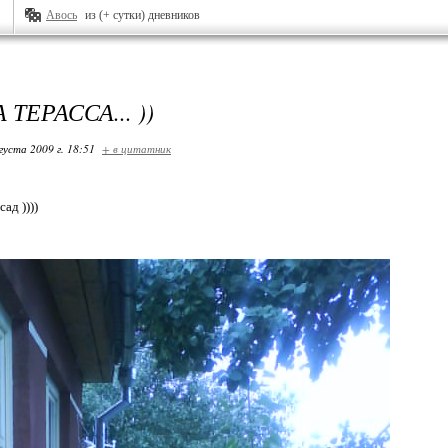
Авось
из (+ сутки) дневников
ТЕРАССА... ))
густа 2009 г. 18:51
+ в цитатник
в сад ))))