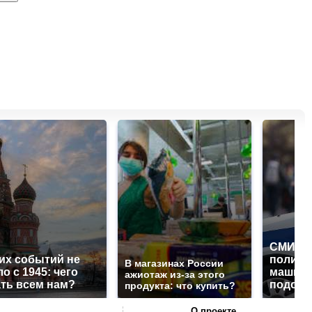
СМИ: В
их событий не
полице
В магазинах России
о с 1945: чего
машину
ажиотаж из-за этого
ть всем нам?
подожг
продукта: что купить?
О проекте