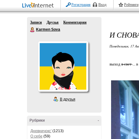
Регистрация
Вход
Рейтинги
Записи
Друзья
Комментарии
Karmen Sova
И СНОВА 
Понедельник, 17 Ав
выход
в свет
... 
В друзья
Рубрики
-
Дневничокс'
(1213)
О себе
(59)