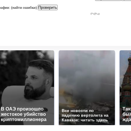
рафии: (найти ошибки)
В ОАЭ произошло
Так
Все новости по
жестокое убийство
был
падению вертолета на
криптомиллионера
жда
Кавказе: читать здесь