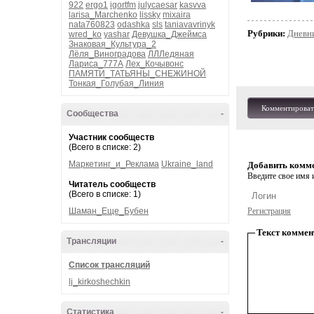
922
ergo1
igortfm
julycaesar
kasvva
larisa_Marchenko
lissky
mixaira
nata760823
odashka
sls
taniavavrinyk
Рубрики:
Дневн
wred_ko
yashar
Девушка_Джеймса
Знаковая_Культура_2
Лёля_Виноградова
ЛЛЛедяная
Лариса_777А
Лех_Кочывонс
ПАМЯТИ_ТАТЬЯНЫ_СНЕЖИНОЙ
Тонкая_Голубая_Линия
Комментироват
Сообщества
-
Участник сообществ
(Всего в списке: 2)
Маркетинг_и_Реклама
Ukraine_land
Добавить комм
Введите свое имя и
Читатель сообществ
(Всего в списке: 1)
Шаман_Еще_Бубен
Регистрация
Текст коммен
Трансляции
-
Список трансляций
lj_kirkoshechkin
Статистика
-