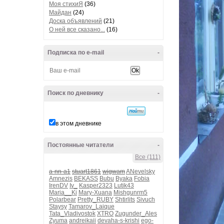
Моя стихиЯ
(36)
Майдан
(24)
Доска объявлений
(21)
О ней все сказано...
(16)
Подписка по e-mail
-
Поиск по дневнику
-
в этом дневнике
Постоянные читатели
-
Все (111)
a-nn-a1
stuart1861
wigwam
ANevelsky
Amnezis
BEKASS
Bubu
Byaka
Fobia
IrenDV
Iv_
Kasper2323
Lutik43
Maria__Ki
Mary-Xuana
Mishgunrm5
Polarbear
Pretty_RUBY
Shtirlits
Sivuch
Staysy
Tamarov_Laique
Tata_Vladivostok
XTRO
Zugunder_Ales
Zyuma
andreikaii
devaha-s-krishi
ego-