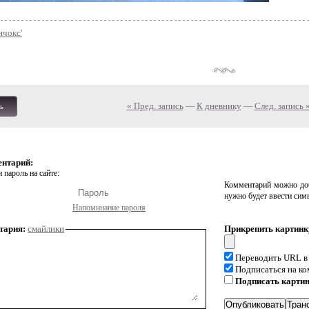
ичокс'
« Пред. запись
—
К дневнику
—
След. запись 
ь
ентарий:
 пароль на сайте:
Комментарий можно доб
нужно будет ввести сим
Напоминание пароля
тария:
смайлики
Прикрепить картинк
Переводить URL в
Подписаться на к
Подписать карти