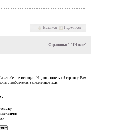
Нравится
Поделиться
»
Страницы:
[1] [
Новые
]
авить без регистрации. На дополнительной странице Вам
волы с изображения в специальное поле.
у:
 ссылку
омментарии
нку