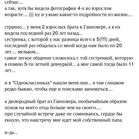
сейчас...
а так, хотя бы видела фотографии 4-х во взрослом
возрасте.... ))) ну и узнаю какие-то подробности из жизни....
странно... у меня 2 взрослых брата в Ганновере, а я их
видела последний раз 20 лет назад...
сестренка, с которой у нас разница всего в 5(!!!!) дней,
последний раз общалась со мной когда нам было по 20
лет.... мельком...
самое легкое общение сложилось с той сестренкой, которую
я помню 5-ти летней девчуркой... а мне самой тогда было 11
лет...
и в "Одноклассниках" нашли меня они... я там слишком
редко бываю, чтобы еще и поисками заниматься....
а двоюродный брат из Ганновера, необычайным образом
похож на моего отца больше чем на своего....
при случайной встрече даже не сомневаюсь, сердце бы
екнуло, что навстречу мне идет мой собственный папа.
н-да...