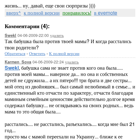
жизнь... ну, давай, еще свои сюрпризы ))))
вверх^
к полной версии
понравилось!
в evernote
Комментарии (4):
04-06-2009-22:00
удалить
Swekl
Так бабушка была против твоей мамы? И когда расстались
твои родители?
Обратиться
-
Ответить
-
К полной версии
04-06-2009-22:24
удалить
Karmen_Sova
Swekl
, бабушка сама не знает против кого она была.....
против моей мамы... наверное да... но она и собственных
детей не сдружила... а их пятеро!!! три брата и две сестры...
мой отец из двойняшек... был самый нелюбимый в семье... и
единственный кто отчасти по характеру, отчасти благодаря
маминым семейным ценностям действительно долгое время
содержал бабушку... не оглядываясь на своих родных... ведь
мама то это общая была....
расстались.... не расстались, разъехались.... когда мне был 21
год...
просто мы с мамой переехали на Украину... ближе к ее