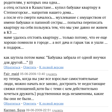
родителям, у которых она одна...
а отец остался в Казахстане... купил бабушке квартиру в
Степногорске... напротив нашего дома...
а после его смерти началось... мухлевание с имуществом от
имени бабушки и папиной сестры.... попытка переписать
квартиру на себя пользуясь тем, что мы уже давно не живем
в КЗ ....
маме удалось отстоять квартиру... только потому, что ее еще
хорошо помнили в городе... а вот дача и гараж так и ушли ...
в подарок...
как шутила потом мама: "Бабушка забрала от одной внучки
для другой...." )))
Обратиться
-
Ответить
-
К полной версии
05-06-2009-13:40
удалить
Fair_maid
ну теперь, когда вы уже все взрослые самостоятельные
люди, можно начать все заново, достроить те недостающие
связки отношений,хотя бы с теми с кем действительно
хочеться дружить:) родственники ведь незаменимы, какие
бы они не были...
Обратиться
-
Ответить
-
К полной версии
09-06-2009-22:51
удалить
Karmen_Sova