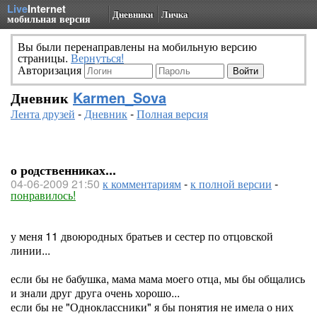
Live
Internet
Дневники
Личка
мобильная версия
Вы были перенаправлены на мобильную версию
страницы.
Вернуться!
Авторизация
Дневник
Karmen_Sova
Лента друзей
-
Дневник
-
Полная версия
о родственниках...
04-06-2009 21:50
к комментариям
-
к полной версии
-
понравилось!
у меня 11 двоюродных братьев и сестер по отцовской
линии...
если бы не бабушка, мама мама моего отца, мы бы общались
и знали друг друга очень хорошо...
если бы не "Одноклассники" я бы понятия не имела о них