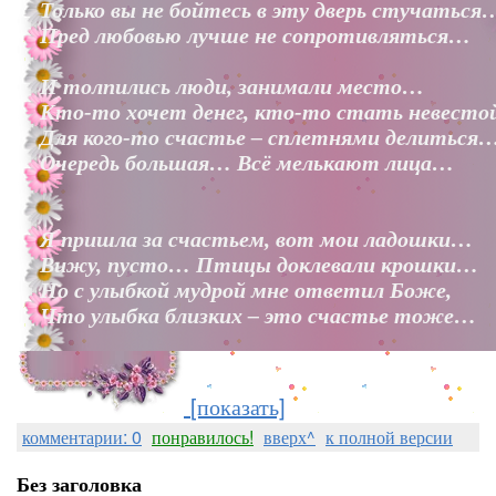
Только вы не бойтесь в эту дверь стучаться
Пред любовью лучше не сопротивляться…
И толпились люди, занимали место…
Кто-то хочет денег, кто-то стать невест
Для кого-то счастье – сплетнями делиться
Очередь большая… Всё мелькают лица…
Я пришла за счастьем, вот мои ладошки…
Вижу, пусто… Птицы доклевали крошки…
Но с улыбкой мудрой мне ответил Боже,
Что улыбка близких – это счастье тоже…
[показать]
комментарии: 0
понравилось!
вверх^
к полной версии
Без заголовка