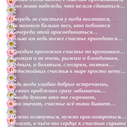
Что жива надежда, что нельзя сдаваться…
Очередь за счастьем у тебя толпится,
Но намного больше тех, кто побоится
К очереди этой присоединиться…
Только им ведь тоже счастье пригодится…
Я раздам прохожим счастье по крупинкам…
Близким и не очень, рыжим и блондинкам,
Бедным, и богатым, слесарям, поэтам…
Недостойных счастья в мире просто нету…
Ведь когда улыбки добрые встречаешь,
О своих проблемах сразу забываешь…
А когда душою кто-то согревает,
Это значит, счастье всё-таки бывает…
Нужно оглянуться, нужно присмотреться…
Может, в чьём-то сердце к счастью скрыта