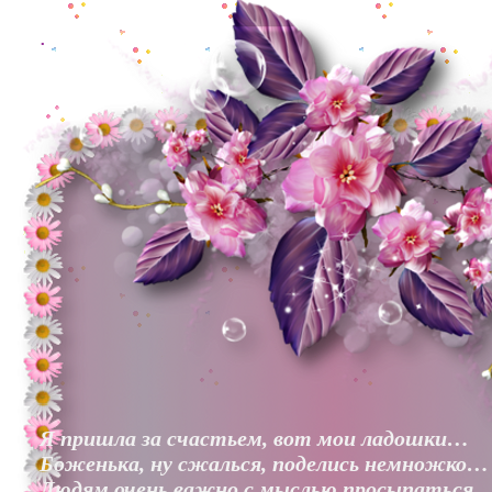
.
Я пришла за счастьем, вот мои ладошки…
Боженька, ну сжалься, поделись немножко…
Людям очень важно с мыслью просыпаться,