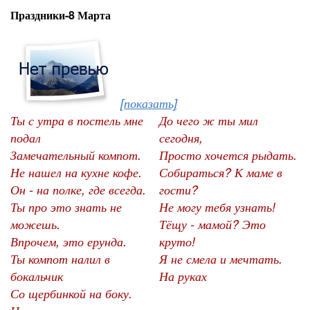
Праздники-8 Марта
[показать]
Ты с утра в постель мне
До чего ж ты мил
подал
сегодня,
Замечательный компот.
Просто хочется рыдать.
Не нашел на кухне кофе.
Собираться? К маме в
Он - на полке, где всегда.
гости?
Ты про это знать не
Не могу тебя узнать!
можешь.
Тёщу - мамой? Это
Впрочем, это ерунда.
круто!
Ты компот налил в
Я не смела и мечтать.
бокальчик
На руках
Со щербинкой на боку.